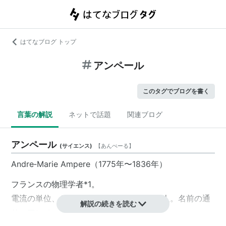
はてなブログ トップ
アンペール
このタグでブログを書く
言葉の解説
ネットで話題
関連ブログ
アンペール
(
サイエンス
)
【
あんぺーる
】
Andre‐Marie Ampere（1775年〜1836年）
フランスの物理学者
*1
。
電流の単位、A（アンペア）の元になった人。名前の通
解説の続きを読む
り、アンペールの法則の発見者。