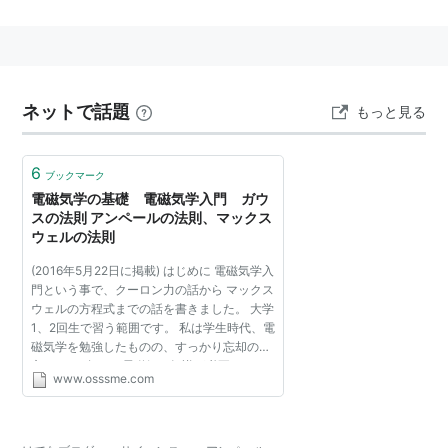
アンペールの法則
エルステッドによって、電流を導体に流すと周囲に磁場
が発生することが発見されていた。アンペールはこの実
験をさらにすすめ、発生する磁場と電流の関係について
ネットで話題
もっと見る
研究した
*2
。二本の導体を平行に並べた場合、同方向に
*3
電流を流すと（発生した磁場によって）導体は引き合
6
ブックマーク
い、逆方向に流すと反撥し合う。このときの磁場の強さ
電磁気学の基礎 電磁気学入門 ガウ
スの法則 アンペールの法則、マックス
は電流の強さに依存するが、これを数学的にきちんとし
ウェルの法則
た形で求めることに成功した。
(2016年5月22日に掲載) はじめに 電磁気学入
これはその後の電気と磁気に関する学問の基礎となり、
門という事で、クーロン力の話から マックス
最終的にマクスウェルが完成させた電磁気学にも拡張し
ウェルの方程式までの話を書きました。 大学
1、2回生で習う範囲です。 私は学生時代、電
た形で取り込まれている。
磁気学を勉強したものの、すっかり忘却の彼
方。 2015年に、電磁気の知識が必要にな
www.osssme.com
り、再勉強してみたら 知らなかった事、誤解
*1
:
本当は数学とか化学とかもできる人。というかむしろ
していた事など...
エコール・ポリテクニークで数学教えてます