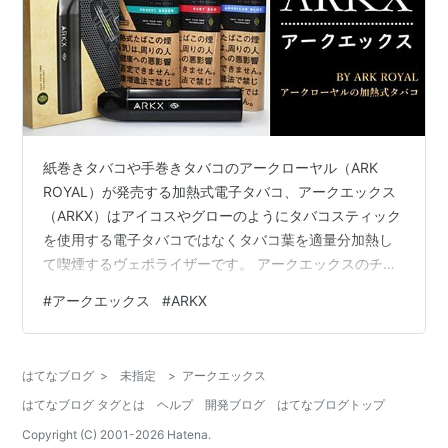
紙巻きタバコや手巻きタバコのアークローヤル（ARK
ROYAL）が発売する加熱式電子タバコ、アークエックス
（ARKX）はアイコスやグローのようにタバコスティック
を使用する電子タバコではなくタバコ葉を適量分加熱し
て喫煙するヴェポライザーです。 アークエックスのチャ
ンバー（加熱炉）に詰めたタバコ葉 ヴェポライザーは紙
#
アークエックス
#
ARKX
巻きタバコやアイコス、グロー、プルームエスのような
フィルターが存在しないもの、余分な添加物がなくタバ
コ葉本体の味が愉しめるもので第4の加熱式タバコなんて
はてなブログ
>
未指定
>
アークエックス
呼ばれたりしています。 アークエックスはデバイス本体
はてなブログ タグとは
ヘルプ
開発ブログ
はてなブログトップ
と専用のシャグ（1袋に25gのたばこ葉が入った袋）を同
時にブランド展開することで独…
Copyright (C) 2001-
2026
Hatena.