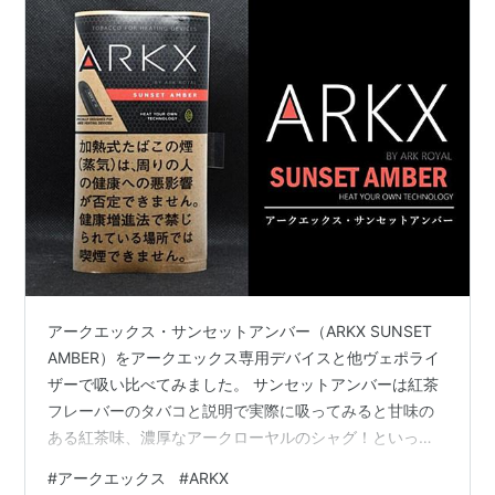
アークエックス・サンセットアンバー（ARKX SUNSET
AMBER）をアークエックス専用デバイスと他ヴェポライ
ザーで吸い比べてみました。 サンセットアンバーは紅茶
フレーバーのタバコと説明で実際に吸ってみると甘味の
ある紅茶味、濃厚なアークローヤルのシャグ！といった
感じでアークエックスシリーズの中で最も旨い、高評価
#
アークエックス
#
ARKX
できるシャグです。 ※未成年者の喫煙は、健康に対する