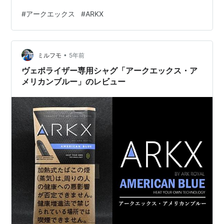
強、加熱温度によりキック感にバラつきがあるシャグで
#
アークエックス
#
ARKX
す。 ※未成年者の喫煙は、健康に対する悪影響やたばこ
への依存をより強めます。周りの人から勧められても決
して吸ってはいけません。 ヴェポライザー専用シャグ ア
•
ークエックス・フォレストグリーン（ARKX FOREST
ミルフモ
5年前
GREEN） ミント・メンソール感強め、キック感に少々バ
ヴェポライザー専用シャグ「アークエックス・ア
ラつきあり ク…
メリカンブルー」のレビュー