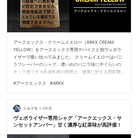
アークエックス・クリームイエロー（ARKX CREAM
YELLOW）をアークエックス専用デバイスと他ヴェポラ
イザーで吸い比べてみました。 クリームイエローはバニ
ラフレーバーのシャグ、濃いめのバニラ味に中ぐらいの
キック感です ※未成年者の喫煙は、健康に対する悪影響
やたばこへの依存をより強めます。周りの人から勧めら
#
アークエックス
#
ARKX
れても決して吸ってはいけません。 ヴェポライザー専用
シャグ アークエックス・クリームイエロー（ARKX
CREAM YELLOW） 甘さひかえめな濃厚なバニラ味 バニ
•
ラ系のシャグはマイルドに、かつ焦げっぽさがあった方
ミルフモ
5年前
が旨い ヴェポライザー専用シャグ アークエックス・クリ
ヴェポライザー専用シャグ「アークエックス・サ
ームイエロー（A…
ンセットアンバー」甘く濃厚な紅茶味が高評価！