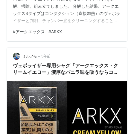
解、掃除、組み立てしました。 分解した結果、アークエ
ックスSタイプはコンダクション（直接加熱）のヴェポラ
イザーと判明、チャンバー底をクリーニングすることに
より購入時のようなドローと焦げ付きのない味わいが復
#
アークエックス
#
ARKX
活します。 www.weblogian.com アークエックス
（ARKX）Sタイプデバイスの「分解」「掃除」「組み立
て」 外装の取り外し ボタンの取り外し 内部パーツを指
•
で押し出す チャンバー周辺の分解 チャンバー底のクリー
ミルフモ
5年前
ニング 組み立て アークエックス（ARKX）Sタイプデバイ
ヴェポライザー専用シャグ「アークエックス・ク
スの…
リームイエロー」濃厚なバニラ味を吸うならコ
レ！