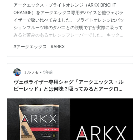
アークエックス・ブライトオレンジ（ARKX BRIGHT
ORANGE）をアークエックス専用デバイスと他ヴェポラ
イザーで吸い比べてみました。 ブライトオレンジはパッ
ションフルーツ味のタバコとの説明ですが実際に吸って
みると苦みのあるオレンジフレーバーでした。 キック感
は弱～中、味は濃いけど少々クセが強い喫味です。 ※未
#
アークエックス
#
ARKX
成年者の喫煙は、健康に対する悪影響やたばこへの依存
をより強めます。周りの人から勧められても決して吸っ
てはいけません。 ヴェポライザー専用シャグ アークエッ
•
クス・ブライトオレンジ（ARKX BRIGHT ORANGE） 濃
ミルフモ
5年前
厚なオレンジフレーバーだがトイレの芳香剤やキッチン
ヴェポライザー専用シャグ「アークエックス・ル
洗剤風味も …
ビーレッド」とは何味？吸ってみるとアークロー
ヤル・ワインベリーに似た系統のシャグ