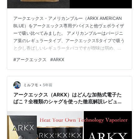
アークエックス・アメリカンブルー（ARKX AMERICAN
BLUE）をアークエックス専用デバイスと他ヴェポライザ
ーで吸い比べてみました。 アメリカンブルーはバージニ
ア葉のレギュラータイプ、アークエックスSタイプで吸う
と少し香ばしいレギュラータバコですが喫味は弱め、キ
ック感は弱～中、アメリカンテイストの香り強めのシャ
#
アークエックス
#
ARKX
グです。 ※未成年者の喫煙は、健康に対する悪影響やた
ばこへの依存をより強めます。周りの人から勧められて
も決して吸ってはいけません。 ヴェポライザー専用シャ
•
グ アークエックス・アメリカンブルー（ARKX
ミルフモ
5年前
AMERICAN BLUE） 加熱後の香りが凄くよい 他ヴェポラ
アークエックス（ARKX）はどんな加熱式電子た
イザーで吸った…
ばこ？全種類のシャグを使った徹底解説レビュ
ー！