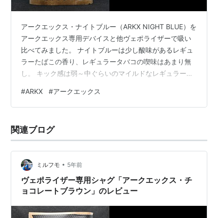
アークエックス・ナイトブルー（ARKX NIGHT BLUE）を
アークエックス専用デバイスと他ヴェポライザーで吸い
比べてみました。 ナイトブルーは少し酸味があるレギュ
ラーたばこの香り、レギュラータバコの喫味はあまり無
し。 キック感は弱～中ぐらいのマイルドなレギュラー系
シャグです。 ヴェポライザー専用シャグ「アークエック
#
ARKX
#
アークエックス
ス・ナイトブルー」 レギュラーたばこ系、雑味がないマ
イルドな吸い心地 コンベクション式のヴェポライザーで
吸う ヴェポライザー専用シャグ「アークエックス・ナイ
関連ブログ
トブルー」 ヴェポライザー専用のシャグ、アークエック
ス・ナイトブルー（ARKX NIGHT BLUE）は、2021年12
月～…
•
ミルフモ
5年前
ヴェポライザー専用シャグ「アークエックス・チ
ョコレートブラウン」のレビュー