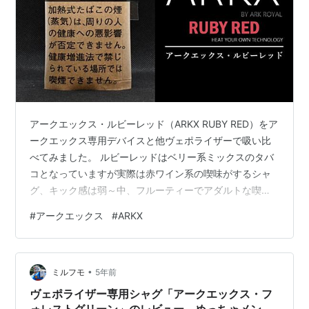
アークエックス・ルビーレッド（ARKX RUBY RED）をア
ークエックス専用デバイスと他ヴェポライザーで吸い比
べてみました。 ルビーレッドはベリー系ミックスのタバ
コとなっていますが実際は赤ワイン系の喫味がするシャ
グ、キック感は弱～中、フルーティーでアダルトな喫味
のシャグです。 ※未成年者の喫煙は、健康に対する悪影
#
アークエックス
#
ARKX
響やたばこへの依存をより強めます。周りの人から勧め
られても決して吸ってはいけません。 ヴェポライザー専
用シャグ アークエックス・ルビーレッド（ARKX RUBY
•
RED） シャグ「アークローヤル・ワインベリー」と似た
ミルフモ
5年前
系統の喫味 アークエックス専用デバイスを持っているな
ヴェポライザー専用シャグ「アークエックス・フ
ら一度は試すべき…
ォレストグリーン」のレビュー、めっちゃメンソ