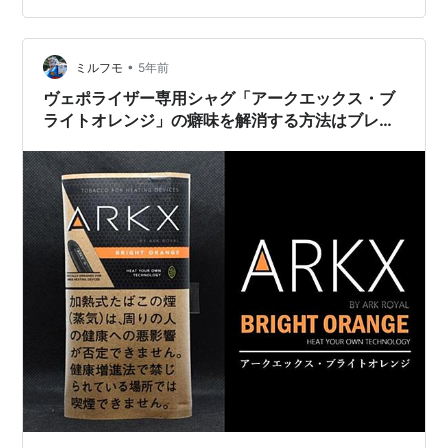
悪影響やたばこへの依存をより強めます。周りの人から
勧められても決して吸ってはいけません。 ヴェポライザ
•
ー専用シャグ アークエックス・サンセットアンバー
ミルフモ
5年前
（ARKX SUNSET AMBER） 甘く上品な紅茶の喫味を濃厚
ヴェポライザー専用シャグ「アークエックス・ブ
に満喫できるシャ…
ライトオレンジ」の癖味を解消する方法はブレン
ドかリキッド