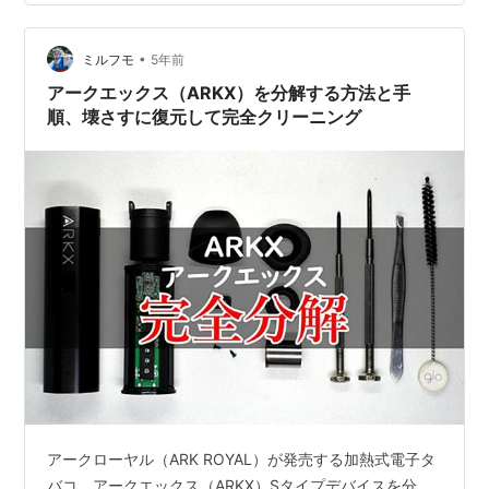
ク感 コンベクション式のヴェポライザーで吸った方が旨
い ヴェポライザー専用シャグ「アークエックス・チョコ
•
レートブラウン」 ヴェポライザー専用のシャグ、アーク
ミルフモ
5年前
エックス・チョコレートブラウン（ARKX CHOCOLATE
アークエックス（ARKX）を分解する方法と手
BROWNは、20…
順、壊さすに復元して完全クリーニング
アークローヤル（ARK ROYAL）が発売する加熱式電子タ
バコ、アークエックス（ARKX）Sタイプデバイスを分