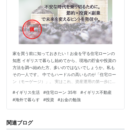
家を買う前に知っておきたい！お金を守る住宅ローンの
知恵 イギリスで暮らし始めてから、現地の貯金や投資の
方法を調べ始めた方、多いのではないでしょうか。私も
その一人です。 中でもハードルの高いものが「住宅ロー
ン（モーゲージ）」。 実はこれ、資産運用の第一歩にも
なるし、間違えると一生損する落とし穴にもなり得るの
#
イギリス生活
#
住宅ローン 35年
#
イギリス不動産
です。 私は年齢を重ねるにつれ、家計やお金のことを真
#
海外で暮らす
#
投資
#
お金の勉強
剣に考えるようになり、住宅ローンを通じてさらに多く
のことを学びました。 我が家は20年前に**変動金利（ト
ラッカーレート）**で物件を購入し、現在はローンも完
関連ブログ
済済みです。（当時はなんと、**公定歩合＋0.45%**と
いう、今では考えられない好…