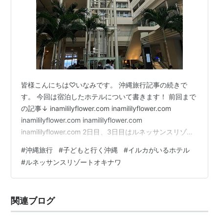
皆様こんにちは♡いなみです。 沖縄旅行記事の続きで
す。 今回は宿泊したホテルについて書きます！ 前回まで
の記事↓ inamililyflower.com inamililyflower.com
inamililyflower.com inamililyflower.com
inamililyflower.com 2日目、3日目はルネッサンスリゾー
トオキナワに宿泊しました。 恩納村にあるリゾートホテ
#
沖縄旅行
#
子どもと行く沖縄
#
イルカがいるホテル
ルです。 ホテルにあるビーチとプールで遊ぶため、15時
#
ルネッサンスリゾートオキナワ
前くらいにチェックインしました。 ロビーに鳥が…！😳
🦜 早めにチェックインする人が多く、この時間帯は受付
が混んでいました。 お部屋はこんな感じです…
関連ブログ