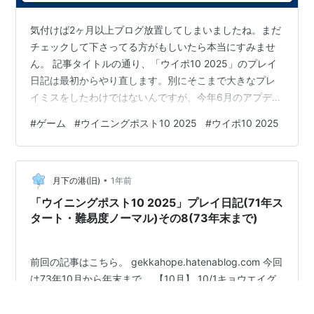
気付けば2ヶ月以上ブログ放置してしまいましたね。まだ
チェックして下さってる方がもしいたら本当にすみませ
ん。 記事タイトルの通り、「ウイポ10 2025」のプレイ
日記は最初からやり直します。別にそこまで大きなプレ
イミスをしたわけではないんですが、今年6月のアプデで
「適応能力」に関する大きなバランス調整が入ったじゃ
#
ゲーム
#
ウイニングポスト10 2025
#
ウイポ10 2025
ないですか。 もちろんそれはありがたいんですが、アプ
デが反映されるのはゲーム内でまだ誕生してない馬だけ
っぽいんですよね。それがなんか気持ち悪いので、アプ
•
デ反映した状態で最初からやり直すことにしました。71
月下の港(旧)
1年前
年スタートでもう1回やります。
「ウイニングポスト10 2025」プレイ日記(71年ス
タート・難易度ノーマル)その8(73年末まで)