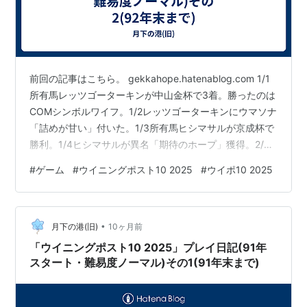
前回の記事はこちら。 gekkahope.hatenablog.com 1/1
所有馬レッツゴーターキンが中山金杯で3着。勝ったのは
COMシンボルワイフ。1/2レッツゴーターキンにウマソナ
「詰めが甘い」付いた。1/3所有馬ヒシマサルが京成杯で
勝利。1/4ヒシマサルが異名「期待のホープ」獲得。2/2
レッツゴーターキンが東京新聞杯で2着。勝ったのは
#
ゲーム
#
ウイニングポスト10 2025
#
ウイポ10 2025
COMバリエンテー。2/3ヒシマサルが共同通信杯で勝
利。特性「坂越え」獲得。所有馬ナイスネイチャが京都
記念で2着。勝ったのはCOMイクノディクタス。3/3レッ
•
ツゴーターキンが金鯱賞で勝利。特性「鉄砲」獲得。3/4
月下の港(旧)
10ヶ月前
レッツゴーターキンがウマソナ「わがまま」克服…
「ウイニングポスト10 2025」プレイ日記(91年
スタート・難易度ノーマル)その1(91年末まで)