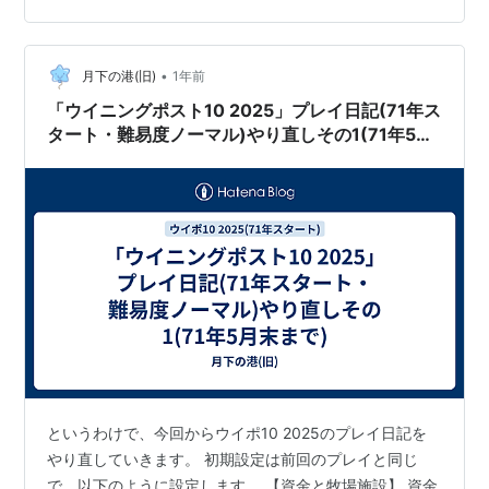
統で勝つとか、好きな毛色で勝つとか、何かのテーマが
あるから勝った時に面白いと思うんです。 で、自分がこ
•
のゲームでやりたいテーマって何だろうと考えた時に、
月下の港(旧)
1年前
やはり推し馬であるグラスワンダーの子孫を繁栄させて
「ウイニングポスト10 2025」プレイ日記(71年ス
いきたいんですよね。しかし71年からスタート…
タート・難易度ノーマル)やり直しその1(71年5月
末まで)
というわけで、今回からウイポ10 2025のプレイ日記を
やり直していきます。 初期設定は前回のプレイと同じ
で、以下のように設定します。 【資金と牧場施設】 資金