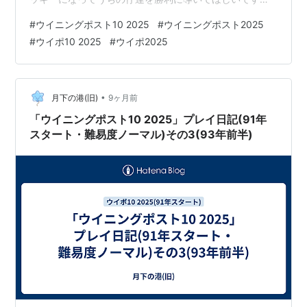
ね。 早速ですが成長の跡を見て行きます。 去年のえりか
#
ウイニングポスト10 2025
#
ウイニングポスト2025
です。 23歳という伸び盛り。 逃先と差追がもう少し伸び
#
ウイポ10 2025
#
ウイポ2025
そうです。 先差は一番得意になりそうですね。 ここが完
成したら良い騎手になりそうです。 短距離Cはちょっと
残念。 この子はあまり短距離を走らせない方が良いのか
もしれません。 マイルBは及第点でしょうか。 中距離S
•
月下の港(旧)
9ヶ月前
は光りますね。 中距…
「ウイニングポスト10 2025」プレイ日記(91年
スタート・難易度ノーマル)その3(93年前半)