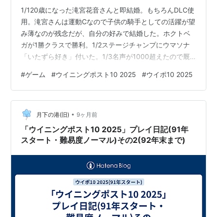
1/120歳になった滝宮花音さんと即結婚。もちろんDLC使
用。滝宮さんは運動Cなので子供の騎手としての活躍が望
み薄なのが残念だが、自分の好みで結婚した。ホクトベ
ガが1勝クラスで勝利。1/2ステージチャンプにウマソナ
「いたずら好き」付いた。1/3名声が1000超えたので厩
舎の工事開始(3段階目)ナイスネイチャが日経新春杯で勝
#
ゲーム
#
ウイニングポスト10 2025
#
ウイポ10 2025
利。1/4ノースフライトが新馬戦で勝利。ステージチャン
プが未勝利戦で勝利。ノースフライトにウマソナ「人懐
っこい」付いた。 2/2ステージチャンプがゆりかもめ賞で
•
勝利。2/3ホクトベガが雲取賞で3着。成長「遅め」なの
月下の港(旧)
9ヶ月前
で3歳春はダートでも苦戦するか。ヒシマサルが京都記念
「ウイニングポスト10 2025」プレイ日記(91年
で2着。 …
スタート・難易度ノーマル)その2(92年末まで)