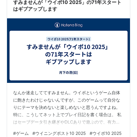
シン2個目(2段階目)の工事開始。ナイスネイチャがすみ
すみませんが「ウイポ10 2025」の71年スタート
れSで2…
はギブアップします
なんか迷走しててすみません。ウイポというゲーム自体
に飽きたわけじゃないんですが、このゲームって自分な
りにテーマを決めないと楽しめないと思うんですよね。
特に、こうしてネット上でプレイ日記を書く場合は。 私
はセーブデータ引き継ぎやDLCありで遊ぶので、有力な
史実馬を買い漁ってG1を勝ちまくることは出来ます。
#
ゲーム
#
ウイニングポスト10 2025
#
ウイポ10 2025
が、ただ単に勝つだけでは面白くない。自分の好きな血