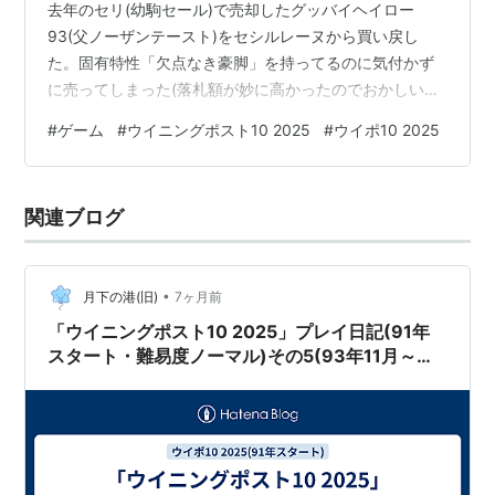
去年のセリ(幼駒セール)で売却したグッバイヘイロー
93(父ノーザンテースト)をセシルレーヌから買い戻し
た。固有特性「欠点なき豪脚」を持ってるのに気付かず
に売ってしまった(落札額が妙に高かったのでおかしいな
と思ったが、その場ではスルーしてしまった。後から気
#
ゲーム
#
ウイニングポスト10 2025
#
ウイポ10 2025
付いた)。ちなみに買い戻すのにかかった値段は4億1000
万。高い買い物になったが、まあ授業料として受け止め
ておこう。次から固有特性持ちは売らない。 エアダブリ
関連ブログ
ンが1勝クラスで勝利。1/2エアダブリンにウマソナ「手
抜き癖」付いた。フジノマッケンオーが黒竹賞で3着。ノ
ース…
•
月下の港(旧)
7ヶ月前
「ウイニングポスト10 2025」プレイ日記(91年
スタート・難易度ノーマル)その5(93年11月～年
末まで)