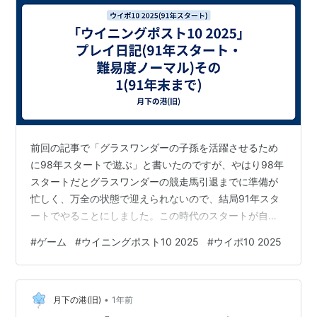
前回の記事で「グラスワンダーの子孫を活躍させるため
に98年スタートで遊ぶ」と書いたのですが、やはり98年
スタートだとグラスワンダーの競走馬引退までに準備が
忙しく、万全の状態で迎えられないので、結局91年スタ
ートでやることにしました。この時代のスタートが自分
には一番合ってるのかもしれません。 【91年】 1/1 スタ
#
ゲーム
#
ウイニングポスト10 2025
#
ウイポ10 2025
ート。最初の所有馬はもちろんナイスネイチャ。 1/3ナイ
スネイチャが京成杯で2着。勝ったのはCOMレオダーバ
ン。 2/2ナイスネイチャに「ゲート練習」2/4ナイスネイ
•
チャにウマソナ「努力上手」付いた。 3/1ウォーキングマ
月下の港(旧)
1年前