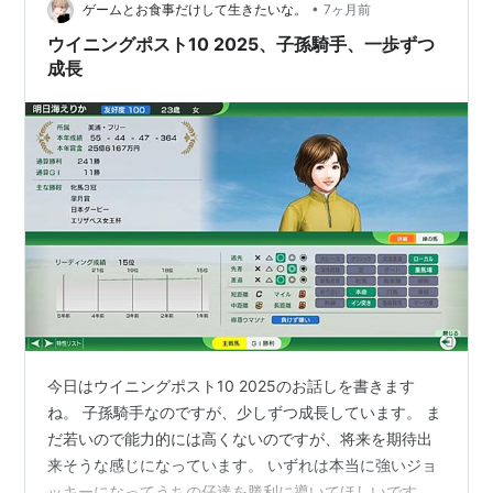
•
イが新馬戦で勝利。父アーテイアス母ダイナカールの牡
ゲームとお食事だけして生きたいな。
7ヶ月前
馬で、この馬もダイナカール購入時に受胎してた馬。自
ウイニングポスト10 2025、子孫騎手、一歩ずつ
分ではアーテイアスなん…
成長
今日はウイニングポスト10 2025のお話しを書きます
ね。 子孫騎手なのですが、少しずつ成長しています。 ま
だ若いので能力的には高くないのですが、将来を期待出
来そうな感じになっています。 いずれは本当に強いジョ
ッキーになってうちの仔達を勝利に導いてほしいです