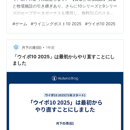
と牧場施設の引き継ぎあり。さらに10シリーズと9シリー
ズのセーブデータボーナスを獲得し、無料DLCのスター
トダッシュセットも導入。虹札のみ25枚。他のお守りは
#
ゲーム
#
ウイニングポスト10 2025
#
ウイポ10 2025
55枚ずつでスタート。 【購入したDLC】 ・馬所有可能
数＆牧場面積拡張＆工事期間短縮&新施設DLCフルセット
・最速結婚可能セット 【秘書・牧場長】 志麻倉夕映 瑞
•
原幹人 最初に購入した馬はもちろんベルワイド。 1/3ベ
月下の港(旧)
1年前
ルワイドが京成杯で勝利 2/2ベルワイドに「5ハロン追
「ウイポ10 2025」は最初からやり直すことにし
い」2…
ました