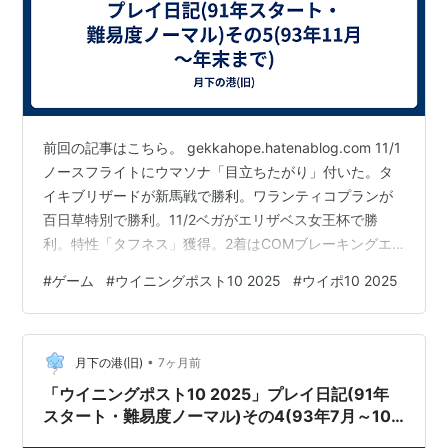
前回の記事はこちら。 gekkahope.hatenablog.com 11/1
ノースフライトにウマソナ「目立ちたがり」付いた。タ
イキブリザードが新馬戦で勝利。ワランティコプランが
百日草特別で勝利。11/2ベガがエリザベス女王杯で勝
利。特性「タフネス」獲得。2着はCOMブレーキングエ
クスポ(外国馬。架空馬のようだ)。11/3ベガが異名「充実
#
ゲーム
#
ウイニングポスト10 2025
#
ウイポ10 2025
一途」獲得したがいらねー。「一等星」の方がいい。ナ
リタブライアンが東京スポーツ杯2歳Sで勝利。レッツゴ
ーターキンがマイルCSで4着。勝ったのはCOMシンコウ
•
ラブリイ。11/4ナリタブライアンが異名「本格化」獲
月下の港(旧)
7ヶ月前
得。ナイスネイチャがジャパンカップで2着。勝ったの…
「ウイニングポスト10 2025」プレイ日記(91年
スタート・難易度ノーマル)その4(93年7月～10
月末まで)