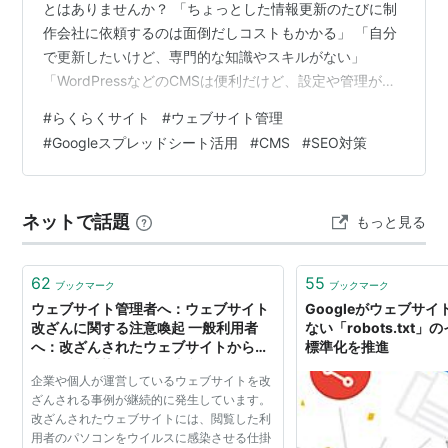
とはありませんか？ 「ちょっとした情報更新のたびに制
作会社に依頼するのは面倒だしコストもかかる」 「自分
で更新したいけど、専門的な知識やスキルがない」
「WordPressなどのCMSは便利だけど、設定や管理が複
雑で手間がかかる」 実際、私自身も小さな事業を営んで
#
らくらくサイト
#
ウェブサイト管理
いる友人から「ウェブサイトの更新が難しくて困ってい
#
Googleスプレッドシート活用
#
CMS
#
SEO対策
る」といった相談をよく受けます。今回はそんな方にぴ
ったりなサービス『らくらくサイト』を紹介します。
『らくらくサイト』とは？Googleスプレッドシートで簡
ネットで話題
もっと見る
単ウェブサイト管理！ 『らくらくサイト』は、株式会社
プロドウガが提供するGoog…
62
55
ブックマーク
ブックマーク
ウェブサイト管理者へ：ウェブサイト
Googleがウェブサ
改ざんに関する注意喚起 一般利用者
ない「robots.txt
へ：改ざんされたウェブサイトからの
標準化を推進
ウイルス感染に関する注意喚起：IPA
企業や個人が運営しているウェブサイトを改
独立行政法人 情報処理推進機構
ざんされる事例が継続的に発生しています。
改ざんされたウェブサイトには、閲覧した利
用者のパソコンをウイルスに感染させる仕掛