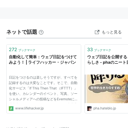
ブログを始めるなら
初心者でもかんたんに始められる無料ブログに、「はて
なブログ」があります。「容量無制限に写真をアップで
ネットで話題
きる」「キーワードページや検索経由でアクセスが期待
もっと見る
できる」などのメリットがあるはてなブログを始めてみ
ませんか？
272
33
ブックマーク
ブックマーク
自動化して簡単：ウェブ日記をつけて
ウェブ日記を公開する
みよう！ | ライフハッカー・ジャパン
らしさ - phaのニー
日記をつけるのは楽しそうですが、すべてを
記録するのは大変なことです。そこで、自動
化サービス「If This Then That （IFTTT）」
を使い、カレンダーのイベント、写真、ソー
シャルメディアへの投稿などをEvernoteに自
動保存するようにしてみましょう！ 自動化
www.lifehacker.jp
pha.hateblo.jp
された簡単日記のできあがりです。 以前、
IFTTTの便利な使い...