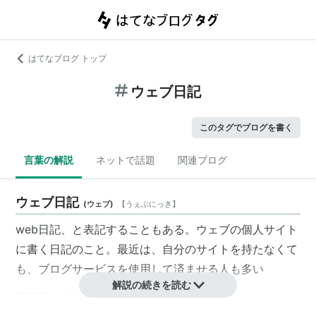
はてなブログ トップ
ウェブ日記
このタグでブログを書く
言葉の解説
ネットで話題
関連ブログ
ウェブ日記
(
ウェブ
)
【
うぇぶにっき
】
web日記、と表記することもある。ウェブの個人サイト
に書く日記のこと。最近は、自分のサイトを持たなくて
も、ブログサービスを使用して済ませる人も多い
解説の続きを読む
類義語：
ウェブログ
、テキストサイト