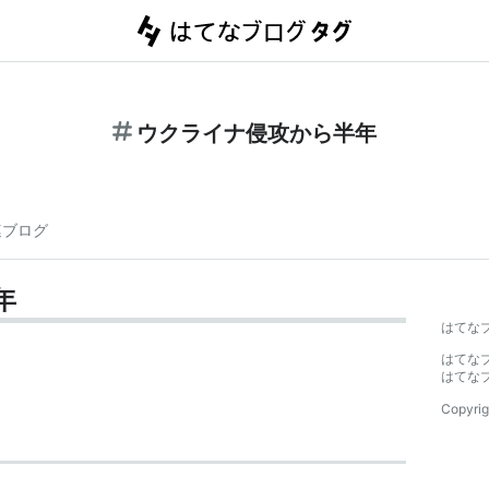
ウクライナ侵攻から半年
連ブログ
年
はてな
はてな
はてな
Copyrig