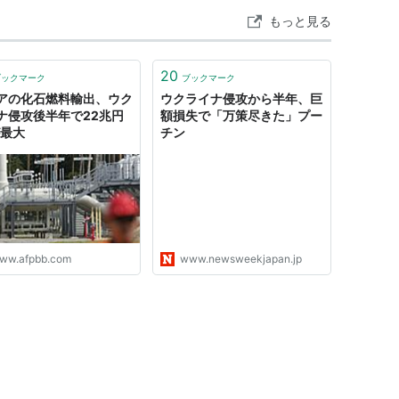
もっと見る
20
ブックマーク
ブックマーク
アの化石燃料輸出、ウク
ウクライナ侵攻から半年、巨
ナ侵攻後半年で22兆円
額損失で「万策尽きた」プー
が最大
チン
ww.afpbb.com
www.newsweekjapan.jp