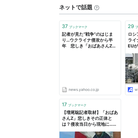
ネットで話題
37
29
ブックマーク
記者が見た“戦争”のはじま
ロシ
り…ウクライナ侵攻から半
ライ
年 悲しき「おばあさんZ」
EU
の正体（TBS NEWS DIG
Powered by JNN） -
Yahoo!ニュース
news.yahoo.co.jp
w
17
ブックマーク
【増尾聡記者取材】「おばあ
さんZ」悲しきその正体と
は？侵攻当日から現地に…記
者が見た“戦争”のはじまり
【ウクライナ侵攻から半年】