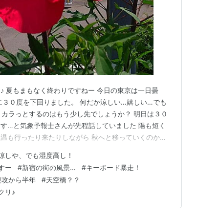
♪ 夏もまもなく終わりですねー 今日の東京は一日曇
に３０度を下回りました。 何だか涼しい…嬉しい…でも
 カラっとするのはもう少し先でしょうか？ 明日は３０
す…と気象予報士さんが先程話していました 陽も短く
温も行ったり来たりしながら 秋へと移っていくのかも
。わっ！弓道の胴着だぁー♪弓だぁー♪♪ ワタクシ、高校
涼しや、でも湿度高し！
ょっぴり嬉しくなってパシャリ♪と撮ってしまいました
すー
#
新宿の街の風景…
#
キーボード暴走！
♪ 濃厚なルーで…
侵攻から半年
#
天空橋？？
クリ♪