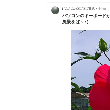
•
げんさんのほげほげ日記
4年前
パソコンのキーボード
風景をば～♪）