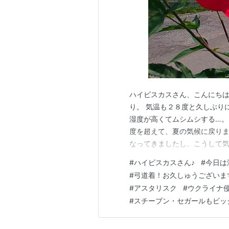
ハイビスカスさん、こんにちは
り。 気温も２８度と久しぶり
湿度が高くてムシムシする…。
度を超えて、夏の気候に戻りま
なってきましたし、こうして気
しれませんね♪ 朝の新宿駅にて
#
ハイビスカスさん♪
#
今日は
時代は弓道部だったもので～ち
#
弓道着！お久しゅうございま
ー😊 昨日のお昼はカレーそば
#
アスタリスク
#
ウクライナ
#
スチーブン・セガールもビッ