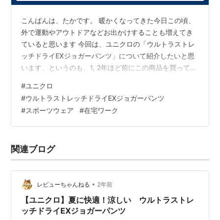
こんばんは、たかです。 暖かくなってきた今日この頃、
外で運動やアウトドアなどお出かけすることも増えてき
ていると思います 今回は、ユニクロの「ウルトラストレ
ッチドライEXジョガーパンツ」について紹介したいと思
います。というのも、1, 2年ほど前にこの商品を買って以
降、運動する時以外にも普段着としてヘビロテしている
#
ユニクロ
のです😂 スポーツやカジュアルな日常着に最適なジョガ
#
ウルトラストレッチドライEXジョガーパンツ
ーパンツをお探しの方に、ぜひおすすめしたいです！今
#
スポーツウェア
#
在宅ワーク
回は、このジョガーパンツの魅力を徹底解説します。 1.
抜群のストレッチ性と動きやすさ 最大の特徴は、優れた
ストレッチ性です。ユニクロ独自の「ウルトラストレッ
関連ブログ
チ」素材が使用されており、ど…
•
レビューちゃんねる
2年前
【ユニクロ】夏に快適！涼しい ウルトラストレ
ッチドライEXジョガーパンツ