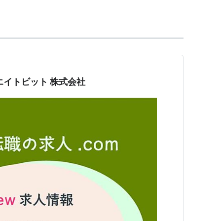
ス〉
トと共同制作）
エイトビット 株式会社
〉2