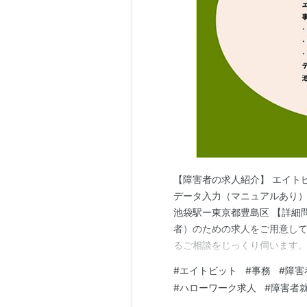
Rewrite
劇場アニメ
劇場版マクロスF 虚空歌姫 〜
リスト::アニメ製作会社
【障害者の求人紹介】 エイト
データ入力（マニュアルあり）・書
池袋駅ー東京都豊島区 【詳細
者）のための求人をご用意して
るご相談をじっくり伺います。
アンプティパサイト un-petit
#
エイトビット
#
事務
#
障害
#
ハローワーク求人
#
障害者