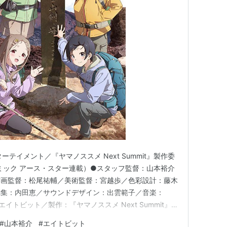
テイメント／『ヤマノススメ Next Summit』製作委
ろ（コミック アース・スター連載）●スタッフ監督：山本裕介
作画監督：松尾祐輔／美術監督：宮越歩／色彩設計：藤木
編集：内田恵／サウンドデザイン：出雲範子／音楽：
エイトビット／製作：『ヤマノススメ Next Summit』
ャストあおい：井口裕香／ひなた：阿澄佳奈／ここな：
#
山本裕介
#
エイトビット