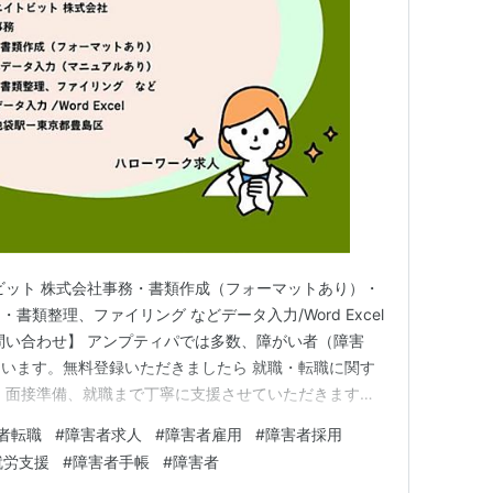
イツワリノウタヒメ〜（サテライトと共同制作）
ビット 株式会社事務・書類作成（フォーマットあり）・
類整理、ファイリング などデータ入力/Word Excel
問い合わせ】 アンプティパでは多数、障がい者（障害
います。無料登録いただきましたら 就職・転職に関す
 面接準備、就職まで丁寧に支援させていただきます。
-pas.co.jp 無料登録 求人：ハローワーク出典
者転職
#
障害者求人
#
障害者雇用
#
障害者採用
就労支援
#
障害者手帳
#
障害者