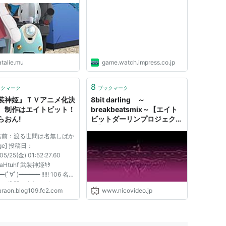
メントあり） - コミック
トビットカフェで開催
リー
atalie.mu
game.watch.impress.co.jp
8
ックマーク
ブックマーク
装神姫』ＴＶアニメ化決
8bit darling ～
 制作はエイトビット！
breakbeatsmix～【エイト
らおん!
ビットダーリンプロジェク
ト】
 名前：渡る世間は名無しばか
ge] 投稿日：
05/25(金) 01:52:27.60
5aHtuhf 武装神姫ｷﾀ
━(ﾟ∀ﾟ)━━━━━━ !!!!! 106 名
渡る世間は名無しばかり
araon.blog109.fc2.com
www.nicovideo.jp
e] 投稿日：2012/05/25(金)
:28.57 ID:KFAZTmwh 武装
107 名前：渡る世間は名無
り[sage] 投稿日：