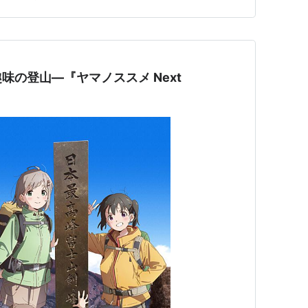
倉上健一：荻野晴朗／倉上舞：柚木涼香公式サイト：テレ
味の登山―『ヤマノススメ Next