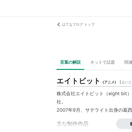
はてなブログ トップ
言葉の解説
ネットで話題
関
エイトビット
(
アニメ
)
【
えいと
株式会社エイトビット（eight bit）
社。
2007年9月、
サテライト
出身の葛
主な制作作品