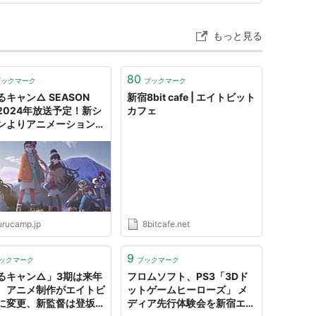
もっと見る
80
ブックマーク
ブックマーク
るキャン△ SEASON
新宿8bit cafe | エイトビット
2024年放送予定！新シ
カフェ
ンよりアニメーション制
エイトビットが担当！｜
ース｜アニメ『ゆるキャ
』ポータルサイト
urucamp.jp
8bitcafe.net
9
ックマーク
ブックマーク
るキャン△」3期は来年
フロムソフト、PS3「3Dド
 アニメ制作がエイトビ
ットゲームヒーローズ」 メ
に変更、新監督は登坂晋
ディア先行体験会を新宿エイ