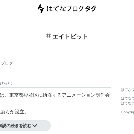
エイトビット
連ブログ
びっと
】
はてな
は、東京都杉並区に所在するアニメーション制作会
はてな
はてな
西励らが設立。
Copyrig
解説の続きを読む