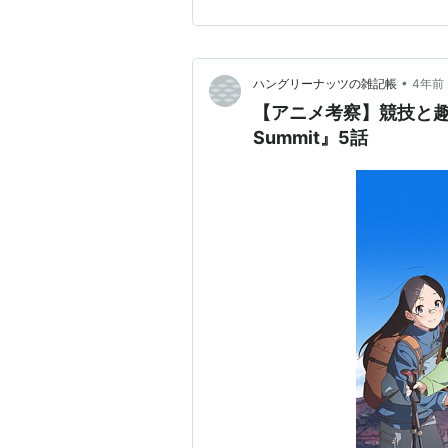
小倉唯／雪村誠：小松史法／
ビアニメ『ヤマノススメ…
•
ハングリーナッツの雑記帳
4年前
【アニメ考察】競技と趣
Summit』5話