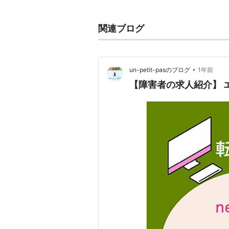
テレビアニメ
関連ブログ
IS〈インフィニット・ストラト
アクエリオンEVOL（サテライ
武装神姫
•
un-petit-pasのブログ
1年前
ヤマノススメ
【障害者の求人紹介】 
東京レイヴンズ
IS〈インフィニット・ストラトス
ワルキューレ ロマンツェ
ヤマノススメ セカンドシーズン
グリザイアの果実
グリザイアの楽園
グリザイアの迷宮
アブソリュート・デュオ
コメット・ルシファー
少年メイド