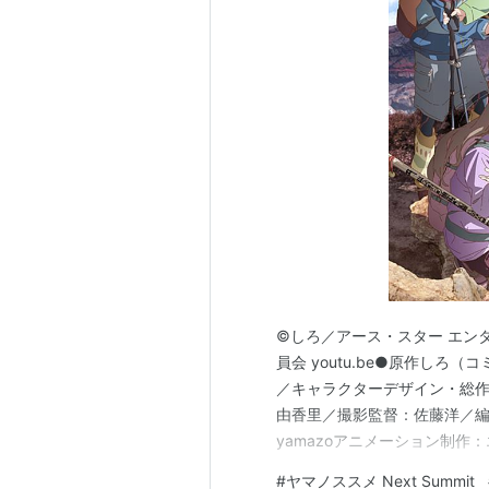
©しろ／アース・スター エンター
員会 youtu.be●原作し
／キャラクターデザイン・総
由香里／撮影監督：佐藤洋／
yamazoアニメーション制作：
製作委員会●キャラクター&キ
#
ヤマノススメ Next Summit