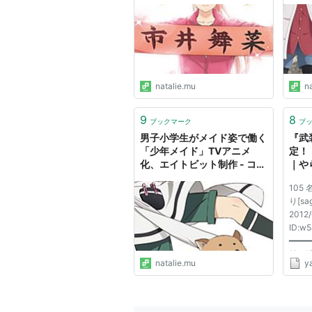
ット（動画あり）
（コ
ナタ
natalie.mu
n
9
8
ブックマーク
ブ
男子小学生がメイド姿で働く
『武
「少年メイド」TVアニメ
定！
化、エイトビット制作 - コミ
｜や
ックナタリー
105
り[sa
2012/
ID:w
━━━━━
前：
natalie.mu
y
[sag
01:52
錬金 
しばか