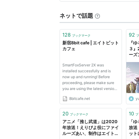
ネットで話題
128
92
ブックマーク
新宿8bit cafe | エイトビット
『ゆ
カフェ
３』
ーズ
作を
SmartFoxServer 2X was
ニュ
installed successfully and is
ン△
now up and running! Before
proceeding, please make sure
you are using the latest version
by visiting the updates section
8bitcafe.net
y
of the SmartFoxServer website.
» Administration Launch the
Administration Tool 2X (default
20
10
ブックマーク
ブ
username & password:
アニメ「推し武道」は2020
「ゆ
sfsadmin). P...
年放送！えりぴよ役にファイ
放送
ルーズあい、制作はエイトビ
ット