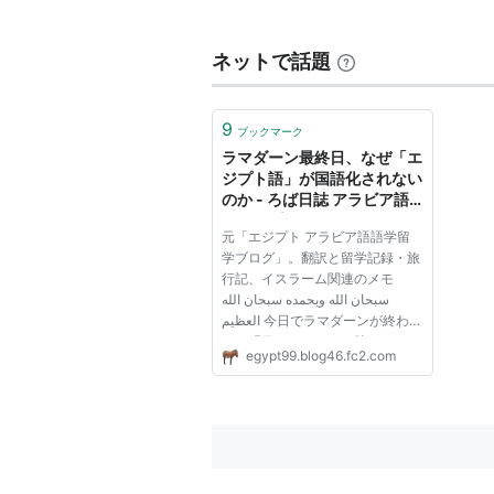
年代による分類
ネットで話題
古期エジプト語（紀元前3000年
中期エジプト語
*2
（前2200年〜
9
ブックマーク
後期エジプト語（前1550年〜前
ラマダーン最終日、なぜ「エ
民衆エジプト語
*3
（前700年頃
ジプト語」が国語化されない
のか - ろば日誌 アラビア語
コプト語（4世紀〜14世紀）
とエジプトとニュース
元「エジプト アラビア語語学留
学ブログ」。翻訳と留学記録・旅
*1
:
無責任な表現ですが、年代を文献
行記、イスラーム関連のメモ
سبحان الله وبحمده سبحان الله
*2
:
古典エジプト文語とも。ラテン
العظيم 今日でラマダーンが終わ
名がある
り、明日からイードの筈なので、
egypt99.blog46.fc2.com
その前にアメ大の本屋さんに行っ
*3
:
この言語の使用文字が「民衆文
ておこう、と思ったら、今日から
既にお休みでした。 さらに先生
から電話があり「今日は親族が集
まっ...