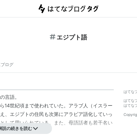
エジプト語
連ブログ
はてな
の言語。
はてな
ら14世紀頃まで使われていた。アラブ人（イスラー
はてな
え、エジプトの住民も次第にアラビア語化していっ
Copyrig
として用いられている。また、母語話者も若干名い
解説の続きを読む