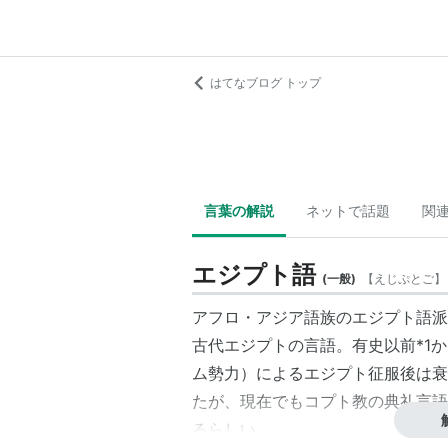
はてなブログ トップ
言葉の解説
ネットで話題
関
エジプト語
(
一般
)
【
えじぷとご
】
アフロ・アジア語族のエジプト語派
古代エジプトの言語。有史以前
*1
か
ム勢力）によるエジプト征服後は衰
たが、現在でもコプト教の典礼言語
るらしい。