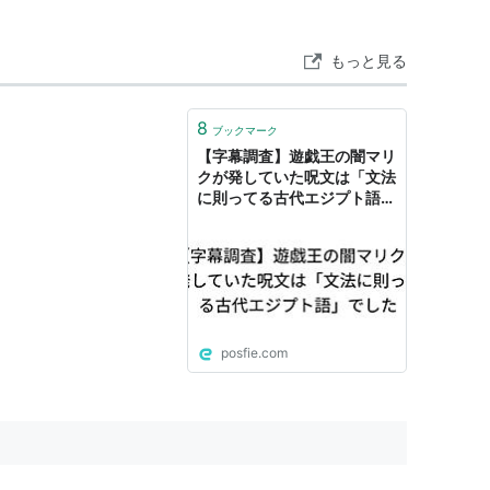
もっと見る
？以前〜前2200年）
前1600年）
8
ブックマーク
700年ごろ）
【字幕調査】遊戯王の闇マリ
〜西暦400年頃）
クが発していた呪文は「文法
に則ってる古代エジプト語」
でした - togetterまとめ
に限定しても5000年も使われてます
語のごとく、文献上の言語として存続したのでこの
posfie.com
字」デモティックである