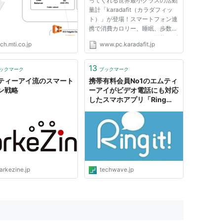
ってくれる世界最小クラスの活動
量計「karadafit（カラダフィッ
ト）」が登場！スマートフォン連
携で消費カロリー、睡眠、歩数な
どをカンタンにチェック可能。ダ
ch.mti.co.jp
www.pc.karadafit.jp
イエットや健康管理など、自分に
合った目的で毎日を管理しましょ
う。
13
ックマーク
ブックマーク
ティーアイ流のスマート
携帯有料会員No1のエムティ
ン戦略
ーアイがビデオ電話にも対応
したスマホアプリ「Ring
It!」を2月下旬投入へ、LINE
との関係は？ 【増田
(@maskin)真樹】 |
TechWave（テックウェー
ブ）
arkezine.jp
techwave.jp