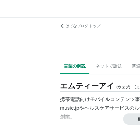
はてなブログ トップ
言葉の解説
ネットで話題
関
エムティーアイ
(
ウェブ
)
【
え
携帯電話向けモバイルコンテンツ事
music.jp
やヘルスケアサービスの
ル
創業。