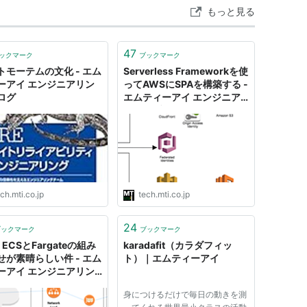
もっと見る
47
ックマーク
ブックマーク
トモーテムの文化 - エム
Serverless Frameworkを使
ーアイ エンジニアリン
ってAWSにSPAを構築する -
ログ
エムティーアイ エンジニア
リングブログ
ch.mti.co.jp
tech.mti.co.jp
24
ブックマーク
ブックマーク
 ECSとFargateの組み
karadafit（カラダフィッ
せが素晴らしい件 - エム
ト）｜エムティーアイ
ーアイ エンジニアリン
ログ
身につけるだけで毎日の動きを測