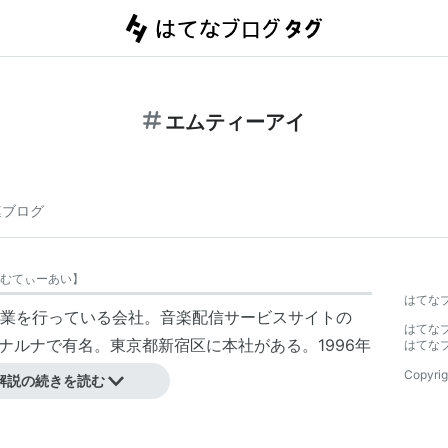
エムティーアイ
連ブログ
むてぃーあい
】
はてな
業を行っている会社。音楽配信サービスサイトの
はてな
ナルナ
で有名。東京都新宿区に本社がある。1996年
はてな
Copyrig
解説の続きを読む