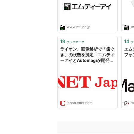
www.mti.co.jp
te
19
14
ブックマーク
ブ
ライオン、画像解析で「歯ぐ
エム
き」の状態を測定--エムティ
フォ
ーアイとAutomagiが開発支
援
japan.cnet.com
m