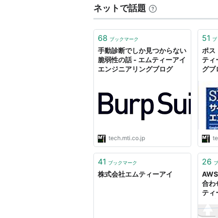
ネットで話題
68
51
ブックマーク
ブ
手動診断でしか見つからない
ポス
脆弱性の話 - エムティーアイ
ティ
エンジニアリングブログ
グブ
tech.mti.co.jp
te
41
26
ブックマーク
株式会社エムティーアイ
AWS
合わ
ティ
グブ