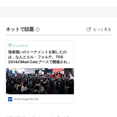
必殺技のアバネロダッシュは多彩な派生技の起点とな
る。
声優は
小野大輔
。
ネットで話題
もっと見る
11
ブックマーク
強者揃いのトーナメントを制したの
は，なんとエル・フォルテ。TGS
2014のMad Catzブースで開催された
「ウルIV」日本大会フォトレポート
www.4gamer.net