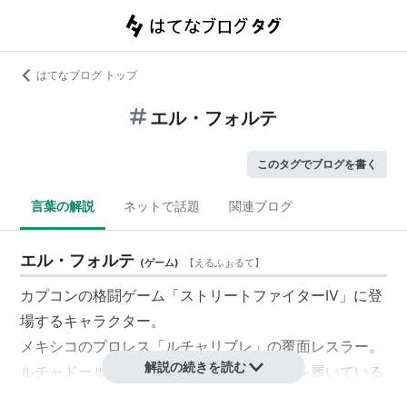
はてなブログ トップ
エル・フォルテ
このタグでブログを書く
言葉の解説
ネットで話題
関連ブログ
エル・フォルテ
(
ゲーム
)
【
えるふぉるて
】
カプコンの格闘ゲーム「
ストリートファイターIV
」に登
場するキャラクター。
メキシコのプロレス「ルチャリブレ」の覆面レスラー。
解説の続きを読む
ルチャドールとコックという二足のわらじを履いている
が、コックの腕はいまひとつ。