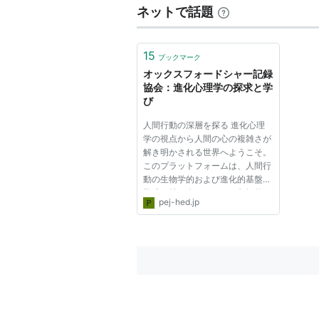
ネットで話題
15
ブックマーク
オックスフォードシャー記録
協会：進化心理学の探求と学
び
人間行動の深層を探る 進化心理
学の視点から人間の心の複雑さが
解き明かされる世界へようこそ。
このプラットフォームは、人間行
動の生物学的および進化的基盤に
興味を持つ人々のための包括的な
pej-hed.jp
リソースとして機能し、科学と日
常生活のギャップを埋める洞察を
提供します。 ここでは、私たち
の進化の過去がどのように私た...