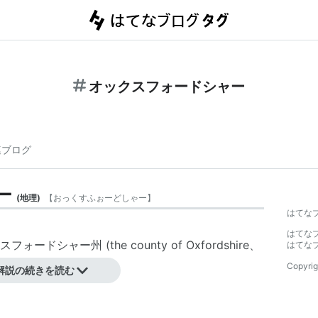
オックスフォードシャー
連ブログ
ー
(
地理
)
【
おっくすふぉーどしゃー
】
はてな
はてな
ードシャー州 (the county of Oxfordshire、
はてな
る。
Copyrig
解説の続きを読む