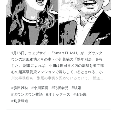
1月16日、ウェブサイト「Smart FLASH」が、ダウンタ
ウンの浜田雅功とその妻・小川菜摘の「熟年別居」を報
じた。 記事によれば、小川は世田谷区内の豪邸を出て都
心の超高級賃貸マンションで暮らしているとされる。小
川の事務所も、別居の事実を認めているという。 報道直
後、小川は自身のツイッターに「え？笑 んなアホな～」
#
浜田雅功
#
小川菜摘
#
記者会見
#
結婚
とツイート。ただ、小川は2月の舞台出演を控え、セリフ
#
ダウンタウン物語
#
オナッターズ
#
玉姫殿
やダンスを覚える仕事部屋としてのマンション生活で
#
別居報道
は、との説もあることから、今後の行方が注目される。
2人が結婚して34年。 改めて時の流れを感じるばかりだ
が、今回の報道に触れ、2人が極秘入籍をスッパ抜かれ