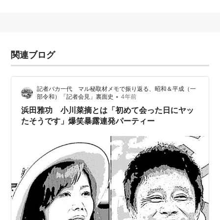
1985年「恋のバッキン！」で歌手デビュー
メンバー
深野晴美
、
南麻衣子
、
小川菜摘
関連ブログ
記者バカ一代 マル秘取材メモで振り返る、昭和＆平成（一
•
部令和）「記者会見」裏面史
4年前
浜田雅功 小川菜摘とは「初めて会った日にヤッ
たそうです」爆笑暴露連発パーティー