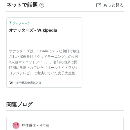
ネットで話題
もっと見る
て、浜田が大阪の吉本本社で…
7
ブックマーク
オナッターズ - Wikipedia
オナッターズは、1984年にテレビ朝日で放送
された深夜番組『グッドモーニング』の女性
3人組マスコットアイドル。名前の由来は同
時期に放送されていた『オールナイトフジ』
（フジテレビ）に出演していた女子大生集団
「オールナイターズ」をもじったもの。 メン
ja.wikipedia.org
バーは次の通り: 南麻衣子（みなみ まいこ）
小川菜摘（おが...
関連ブログ
•
球体通信
4年前