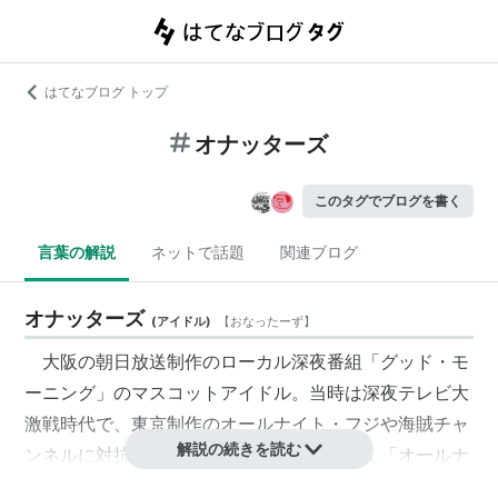
はてなブログ トップ
オナッターズ
このタグでブログを書く
言葉の解説
ネットで話題
関連ブログ
オナッターズ
(
アイドル
)
【
おなったーず
】
大阪の朝日放送制作のローカル深夜番組「グッド・モ
ーニング」のマスコットアイドル。当時は深夜テレビ大
激戦時代で、東京制作のオールナイト・フジや海賊チャ
解説の続きを読む
ンネルに対抗して始まった。名前はもちろん「オールナ
イターズ」のパクリ。