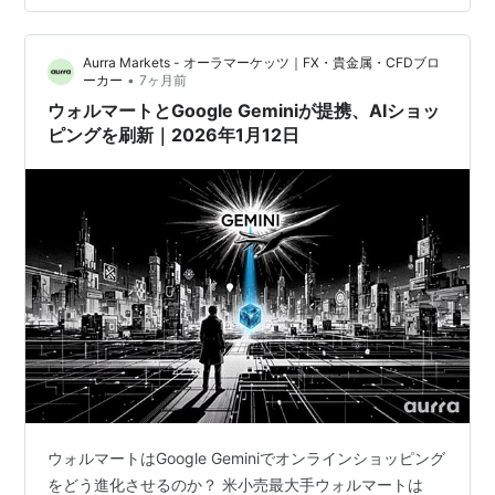
MobiLoud によって 2025 年のトップ 25 ショッピング
アプリの中で第 1 位にランクされました。 調査による
Aurra Markets - オーラマーケッツ｜FX・貴金属・CFDブロ
と、このアプ…
•
ーカー
7ヶ月前
ウォルマートとGoogle Geminiが提携、AIショッ
ピングを刷新｜2026年1月12日
ウォルマートはGoogle Geminiでオンラインショッピング
をどう進化させるのか？ 米小売最大手ウォルマートは