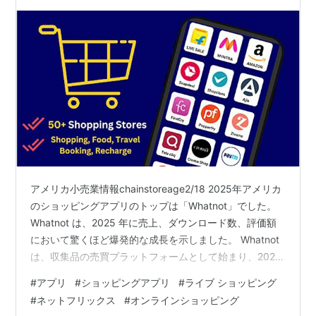
アメリカ小売業情報chainstoreage2/18 2025年アメリカ
のショッピングアプリのトップは「Whatnot」でした。
Whatnot は、2025 年に売上、ダウンロード数、評価額
において驚くほど爆発的な成長を示しました。 Whatnot
は、収集品の売買プラットフォームとして始まり、2025
年に食品、自動車、高級品、卸売など 15 以上のカテゴリ
#
アプリ
#
ショッピングアプリ
#
ライブ ショッピング
に拡大したライブ ショッピング アプリ・動画のライブ配
#
ネットフリックス
#
オンラインショッピング​
信を見ながら、その場で商品を購入できるアプリ、