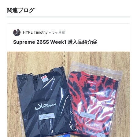
関連ブログ
•
HYPE Timothy
5ヶ月前
Supreme 26SS Week1 購入品紹介🤗