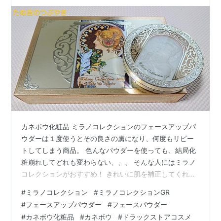
ます
カネボウ化粧品 ミラノコレクションのフェースアップパ
ウダーは１度使うとその良さの虜になり、何度もリピー
トしてしまう商品。 色んなパウダーを使っても、結局化
粧崩れしてどれも変わらない、、、 そんな人にはミラノ
コレクションがおすすめ！ きれいに肌を補正してくれ
て、崩れ方がとってもきれい。 そんな悩みを解決してく
#
ミラノコレクション
#
ミラノコレクションGR
れるパウダーです。 色んなパウダーを使ってきた人だか
#
フェースアップパウダー
#
フェースパウダー
らこそ、ミラノコレクションの良さを実感するはず！ ・
#
カネボウ化粧品
#
カネボウ
#
ドラックストアコスメ