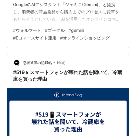
GoogleのAIアシスタント「ジェミニ(Gemini)」と提携
し、消費者の商品発見から購入までのプロセスに変革を
もたらそうとしている。 AIを活用したオンラインコマー
スの拡大を見据え、より直感的でシームレスな購買体験
#
ウォルマート
#
ゴーグル
#
gemini
の構築を目指す戦略だ。
#
Eコマースサイト運用
#
オンラインショッピング​
•
忍者通訳の記録帖
1年前
#519📱スマートフォンが壊れた話を聞いて、冷蔵
庫を買った理由