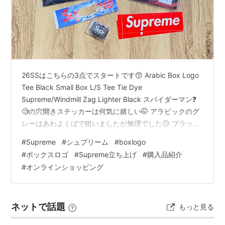
26SSはこちらの3点でスタートです😙 Arabic Box Logo
Tee Black Small Box L/S Tee Tie Dye
Supreme/Windmill Zag Lighter Black スパイダーマン❓
🧐の穴開きステッカーは何気に嬉しい🤭 アラビックのグ
レーはあわよくばで狙いましたが無理でした😥 ブラック
が第一希望だったのでまぁ、良しとします😚 mophie の
#
Supreme
#
シュプリーム
#
boxlogo
バッテリーも欲しかったけどこちらも撃沈😱 他で気にな
#
ボックスロゴ
#
Supreme立ち上げ
#
購入品紹介
るのは🤔 Distressed Loose Fit Selvedge Jean Washed
#
オンラインショッピング​
White ルーズフィットじゃなければよかったのになー🫢
¥51…
ネットで話題
もっと見る