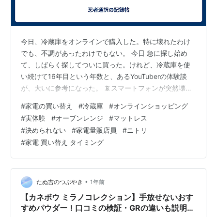
今日、冷蔵庫をオンラインで購入した。特に壊れたわけ
でも、不調があったわけでもない。 今日 急に探し始め
て、しばらく探してついに買った。けれど、冷蔵庫を使
い続けて16年目という年数と、あるYouTuberの体験談
が、大いに参考になった。 📵スマートフォンが突然壊れ
て、支払いができなくなった話 あるYouTuberが、突然メ
#
家電の買い替え
#
冷蔵庫
#
オンラインショッピング​
インのスマートフォンが動かなくなったという体験を語
#
実体験
#
オーブンレンジ
#
マットレス
っていた。最も困ったのは、そこに連携させていた支払
#
決められない
#
家電量販店員
#
ニトリ
い関連の機能やデータの移行だったという。 生きている
#
家電 買い替え タイミング
スマホから別のスマホへデータを移すのは簡単でも、電
源が入らないスマホからでは、認証や引き継ぎができな
い。 Suica、クレジッ…
•
たぬ吉のつぶやき
1年前
【カネボウ ミラノコレクション】手放せないおす
すめパウダー！口コミの検証・GRの違いも説明し