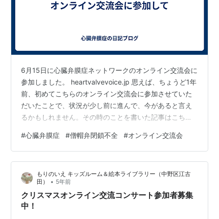
6月15日に心臓弁膜症ネットワークのオンライン交流会に
参加しました。 heartvalvevoice.jp 思えば、ちょうど1年
前、初めてこちらのオンライン交流会に参加させていた
だいたことで、状況が少し前に進んで、今があると言え
るかもしれません。その時のことを書いた記事はこちら
です。 あれから、予定を前倒しして、昨年9月に手術を
#
心臓弁膜症
#
僧帽弁閉鎖不全
#
オンライン交流会
受け、この春から仕事にも復帰し通常の生活に戻ること
ができました。 そんなわたしの経験が、一年前のわたし
のように、同じ病気で今、悩んで不安でいるみなさんの
もりのいえ キッズルーム＆絵本ライブラリー（中野区江古
気持ちを少しでも和らげることができればいいなと思
•
田）
5年前
い、参加しました。 少人数のグループに分かれて、話し
クリスマスオンライン交流コンサート参加者募集
やすい雰囲気の中で…
中！