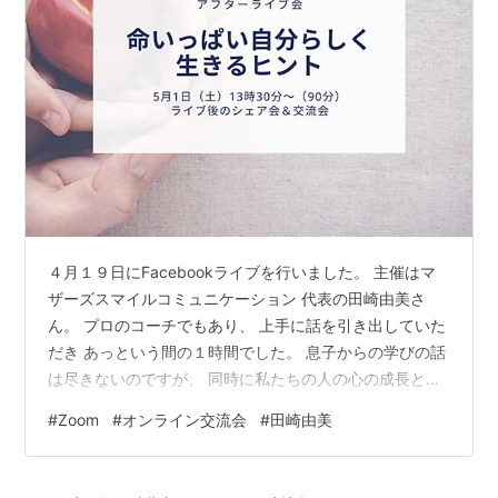
４月１９日にFacebookライブを行いました。 主催はマ
ザーズスマイルコミュニケーション 代表の田崎由美さ
ん。 プロのコーチでもあり、 上手に話を引き出していた
だき あっという間の１時間でした。 息子からの学びの話
は尽きないのですが、 同時に私たちの人の心の成長と幸
せについても お話しさせていだだきました。 こちらの
#
Zoom
#
オンライン交流会
#
田崎由美
Facebookグループに入ると
https://www.facebook.com/groups/25324891537164
51 アーカイブ視聴ができます。 是非、ご視聴ください。