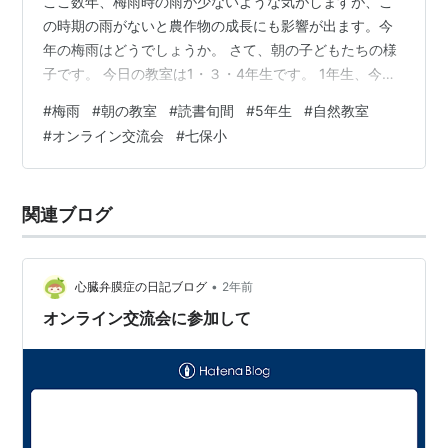
ここ数年、梅雨時の雨が少ないような気がしますが、こ
の時期の雨がないと農作物の成長にも影響が出ます。今
年の梅雨はどうでしょうか。 さて、朝の子どもたちの様
子です。 今日の教室は1・３・4年生です。 1年生、今日
はちょっとおとなしめのあいさつ。体育着への着替えを
#
梅雨
#
朝の教室
#
読書旬間
#
5年生
#
自然教室
素早く済ませましたね。 3年生は朝学習を始めていま
#
オンライン交流会
#
七保小
す。 4年生も朝学習。今日は2人お休みのようです。 小さ
な図書館には、図書委員さんのおすすめの本の掲示が始
まりました。「クレオパトラ」と「フランダースの犬」
関連ブログ
が紹介されています。 さて、今日の1校時に5年生が七保
小の5年生とオンライン交流会を行…
•
心臓弁膜症の日記ブログ
2年前
オンライン交流会に参加して