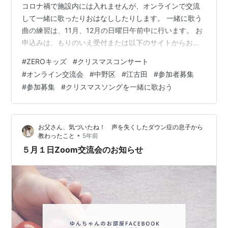
コロナ禍で施設内には入れませんが、オンラインで交流
して一緒に歌ったりおはなししたりします。 一緒に歌う
曲の練習は、11月、12月の日曜日午前中に行います。 お
申込みは、もりのいえ受付または以下のサイトからお申
込みください。 zerokids.org ★交流の日時★ 2021年12
#
ZEROキッズ
#
クリスマスコンサート
月18日（土） 15時～16時 ★練習日★ 11月14・21・
#
オンライン交流会
#
中野区
#
江古田
#
参加者募集
28（日） 12月5・12（日） 時間：午前9：30～11：30
#
参加募集
#
クリスマスソングを一緒に歌おう
★録音と撮影★ 11月21（日）23（火）28（日） ★会場
★ えごたいえ地域交流スペースまたは多目的ルーム ★参
加費★ 1,000円（1回…
お父さん、気づいたね！ 声を失くしたダウン症の息子から
•
教わったこと
5年前
５月１日Zoom交流会のお知らせ