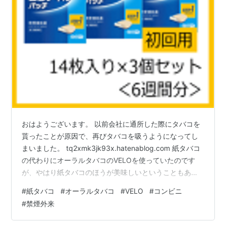
おはようございます。 以前会社に通所した際にタバコを
貰ったことが原因で、再びタバコを吸うようになってし
まいました。 tq2xmk3jk93x.hatenablog.com 紙タバコ
の代わりにオーラルタバコのVELOを使っていたのです
が、やはり紙タバコのほうが美味しいということもあ
り、ついついコンビニでタバコを買ってしまいまし
#
紙タバコ
#
オーラルタバコ
#
VELO
#
コンビニ
た…。 ただし、紙タバコを吸う時はコンビニへ行った時
#
禁煙外来
限定にしようと思っています。 普段会社や家に居る時
は、オーラルタバコのVELOを歯茎に挟んでおきますが、