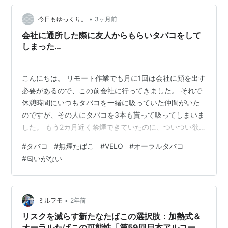
コンビニへ出掛けた時には紙タバコを吸おうという方針
に変えました。 あと会社の人から本気でタバコを止めた
•
今日もゆっくり。
3ヶ月前
いのであれば禁煙…
会社に通所した際に友人からもらいタバコをして
しまった…
こんにちは。 リモート作業でも月に1回は会社に顔を出す
必要があるので、この前会社に行ってきました。 それで
休憩時間にいつもタバコを一緒に吸っていた仲間がいた
のですが、その人にタバコを3本も貰って吸ってしまいま
した。 もう2カ月近く禁煙できていたのに、ついつい欲
に負けてしまいタバコを吸ってしまいました…。 せっか
#
タバコ
#
無煙たばこ
#
VELO
#
オーラルタバコ
く2カ月近くニコレットを噛んでタバコを我慢していたの
#
匂いがない
に、タバコを吸ってしまったら台無しです。 勿体ない事
をしました。 貰いタバコをしたせいでタバコへの欲求が
強くなりコンビニへ行きたい気持ちが強まっています。
それで紙タバコの代わりになんですが、今流行ってい
•
ミルフモ
2年前
る”噛みタバコ”って奴を購入して…
リスクを減らす新たなたばこの選択肢：加熱式＆
オーラルたばこの可能性「第59回日本アルコー