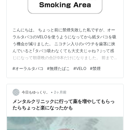
こんにちは。 ちょっと前に禁煙失敗した私ですが、オー
ラルタバコのVELOを使うようになってから紙タバコを吸
う機会が減りました。 ニコチン入りのパウチを歯茎に挟
んでいると｢タバコ吸わなくても大丈夫じゃね？｣って感
じになって朝昼晩の合計9本だけになりました。 前まで1
日に1箱は消費していましたが、今では1日に9本だけです
#
オーラルタバコ
#
無煙たばこ
#
VELO
#
禁煙
よ？ VELOを歯茎に挟むことによってだいぶ喫煙する機
会が減りました。 いいことなのかどうかはわかりません
が、いちいち外に出る必要がなくなるので楽です。
•
VELOには色々と味の種類があって、今はペパーミント味
今日もゆっくり。
2ヶ月前
を挟んでいます。 個人的に一番自分に合うのは通常の緑
メンタルクリニックに行って薬を増やしてもらっ
色のVELOですかね。…
たらちょっと楽になったかも