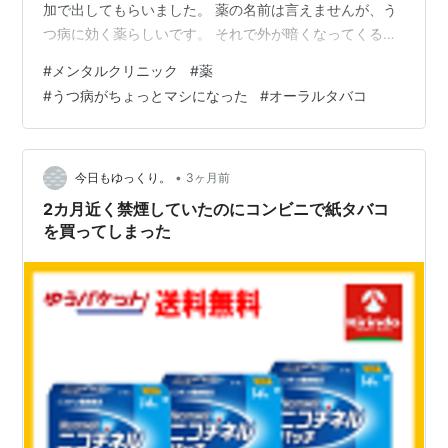
加で出してもらいました。 薬の名前は言えませんが、う
つ病に効く薬らしいです。 それで外が暗くなってくる頃
に毎日鬱っぽくてしんどかったのですが、昨日はだいぶ
#
メンタルクリニック
#
薬
マシでした。 これは恐らく薬の効果が出ているというこ
#
うつ病がちょっとマシになった
#
オーラルタバコ
とでしょうね。 ただ、薬を飲んで寝て朝起きてタバコを
吸うとヤニクラが酷かったです。 身体が重くなってフラ
フラする状態になったのですが、今日は昨日よりヤニク
ラがマシでした。 会社の人には禁煙を推奨されています
•
今日もゆっくり。
3ヶ月前
が、タバコを止めるって中々難しい……
2カ月近く禁煙していたのにコンビニで紙タバコ
を買ってしまった