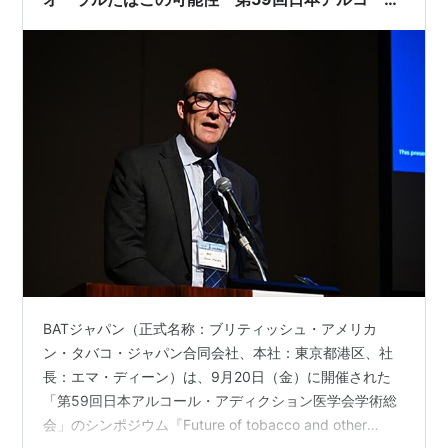
ル・アディクション医学会学術総会」
BATジャパン（正式名称：ブリティッシュ・アメリカ
ン・タバコ・ジャパン合同会社、本社：東京都港区、社
長：エマ・ディーン）は、9月20日（金）に開催された
「第59回日本アルコール・アディクション医学会学術総
会」のシンポジウム『Future of tobacco and other