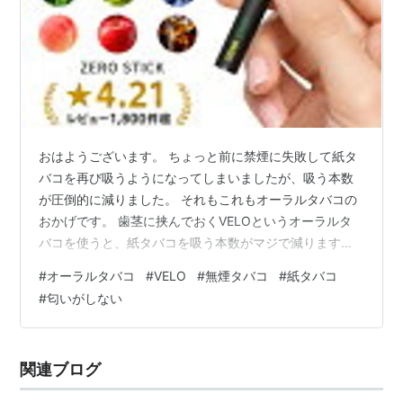
おはようございます。 ちょっと前に禁煙に失敗して紙タ
バコを再び吸うようになってしまいましたが、吸う本数
が圧倒的に減りました。 それもこれもオーラルタバコの
おかげです。 歯茎に挟んでおくVELOというオーラルタ
バコを使うと、紙タバコを吸う本数がマジで減ります。
VELOのニコチン入りパウチを歯茎に挟んでいれば、「タ
#
オーラルタバコ
#
VELO
#
無煙タバコ
#
紙タバコ
バコ吸いたいなぁ～」と思うことがだいぶ減りました
#
匂いがしない
ね。 前までは1日1箱くらいタバコを消費していたのです
が、VELOを使うようになってから1日に9本だけです。
かなり減った事ないですか？ 吸いたい衝動を抑えられる
関連ブログ
ので、仕事中などに吸いたいイライラが起きません。 そ
ういう人にオーラルタバコ…