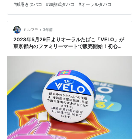
nicotine-containing products: towards a smoke-free
#
紙巻きタバコ
#
加熱式タバコ
#
オーラルタバコ
societyたばこ・ニコチン含有製品の未来：煙のない社会
に向けて』に参加し、BATのリサーチ＆サイエンス・デ
ィレクターであるジェームズ・マーフィーが基調講演を
•
行いました。 BAT、「第59回日本アルコール・アディク
ミルフモ
3年前
シ…
2023年5月29日よりオーラルたばこ「VELO」が
東京都内のファミリーマートで販売開始！初心者
向けに簡単解説