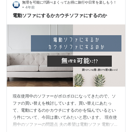
無理を可能に!?調べまくってお得に旅行や日常を楽しもう！
【Amazon限定ブランド】ソファ 3人掛け カウチ L字 ソ
•
4年前
ファー 3人かけ そふぁ そふぁー MolaFGY st4094…
電動ソファにするかカウチソファにするのか
現在使用中のソファーがボロボロになってきたので、ソ
ファの買い替えを検討しています。買い替えにあたっ
て、電動にするのかカウチにするのかを悩んでいるとい
う件について、今回は書いてみたいと思います。 現在使
用中のソファーの問題点 夫の希望は電動ソファ 電動ソフ
ァのデメリット カウチソファのデメリットは？ 調べれば