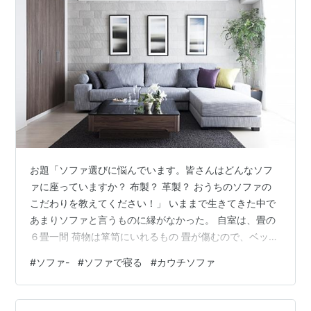
お題「ソファ選びに悩んでいます。皆さんはどんなソフ
ァに座っていますか？ 布製？ 革製？ おうちのソファの
こだわりを教えてください！」 いままで生きてきた中で
あまりソファと言うものに縁がなかった。 自室は、畳の
６畳一間 荷物は箪笥にいれるもの 畳が傷むので、ベット
なんて選択はなかった、、、 そんな自分が、初めて買っ
#
ソファ-
#
ソファで寝る
#
カウチソファ
たソファは カウチソファ なんでいままで買わなかったの
か、、 なんでいままで持っていなかったのか、、、、 カ
ウチソファを買って、今までの日々を後悔しました。