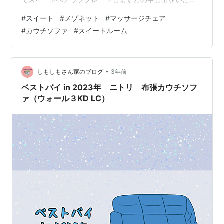
きました。とはいえ、前回、今回の3泊目もスイートだし
#
スイート
#
メゾネット
#
マッサージチェア
なあ😅 案内されたのは9階の926。前回のスイートは6階
#
カウチソファ
#
スイートルーム
だったのでこれは嬉しい。少し沈んでいた気持ちも元通
りに✨ 入口は廊下から奥まった位置にあって、プライベ
ート感を演出しています。 玄関周りはとても広々してい
て、さすがスイート！ドアはオートロックだったかと。
•
しもしもさん家のブログ
3年前
靴箱や階段もデザイン…
ベストバイ in 2023年 ニトリ 布張カウチソフ
ァ（ウォール３KD LC）