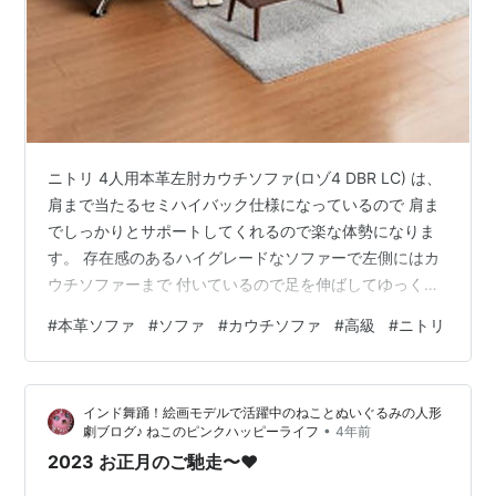
ニトリ 4人用本革左肘カウチソファ(ロゾ4 DBR LC) は、
肩まで当たるセミハイバック仕様になっているので 肩ま
でしっかりとサポートしてくれるので楽な体勢になりま
す。 存在感のあるハイグレードなソファーで左側にはカ
ウチソファーまで 付いているので足を伸ばしてゆっくり
とくつろげる体勢になります。 ずっと座っていても心地
#
本革ソファ
#
ソファ
#
カウチソファ
#
高級
#
ニトリ
よさが続き横になってもリラックスして休むことができ
ます。 掃除がしやすいように足付のタイプになっていて
高さも14 CM あるのでお掃除ロボットや掃除機を使うこ
インド舞踊！絵画モデルで活躍中のねことぬいぐるみの人形
とも簡単です。 4人用本革左肘カウチソファ(ロゾ4 DBR
•
劇ブログ♪ ねこのピンクハッピーライフ
4年前
LC) ニトリ 【配送員設置】 【5年保証】
2023 お正月のご馳走〜❤️