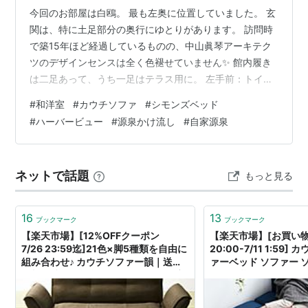
今回のお部屋は白鴎。 最も左奥に位置していました。 玄
関は、特に土足部分の奥行にゆとりがあります。 訪問時
で築15年ほど経過しているものの、中山眞琴アーキテク
ツのデザインセンスは全く色褪せていません✨ 館内履き
は二足あって、うち一足はテラス用に。 左手前：トイ
レ、左奥：リビング、右奥：パウダールーム・内風呂 過
#
和洋室
#
カウチソファ
#
シモンズベッド
去記事と趣向を変えて、先に水回りの紹介からいってみ
#
ハーバービュー
#
源泉かけ流し
#
自家源泉
ましょうか！ 群来の客室トイレは、スイッチ類がドアに
張り付いていたり、手洗いの使い勝手も特殊だったりと
なかなか面白いと思う。 パウダールーム&脱衣所 今回ほ
ネットで話題
もっと見る
ぼ唯一と言っていい残念ポイントは、このエリアでコバ
エが複数匹発生していたこと💦 寒…
16
13
ブックマーク
ブックマーク
【楽天市場】[12%OFFクーポン
【楽天市場】[お買い物マ
7/26 23:59迄]21色×脚5種類を自由に
20:00-7/11 1:59
組み合わせ♪ カウチソファー韻｜送料
ァーベッド ソファー 
無料（沖縄・離島への配送不可）｜安
ト 2人掛け ローソフ
心の日本製｜ソファランキング1位｜1
ー カウチ ソファベッド
年保証｜ソファ｜ 2人掛け｜：国産ソ
し おしゃれ 肩肘 コー