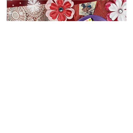
おせちは3段重♪ 今年は「京都 美先」さん監修の花手毬♪
これ、3段重だけど独り占め！！笑 超かわいい！！ なん
かご馳走で作った万華鏡みたい❤️笑 写真に番号がついて
いて♪ 一品一品細かく説明付き♪ お正月の縁起物が詰まっ
た和の重♪ パテとかゼリー寄せとかオードブルなお肉の重
♪ 洋風の海鮮の重♪ うさぎさんがかわいい和菓子♪ お雑