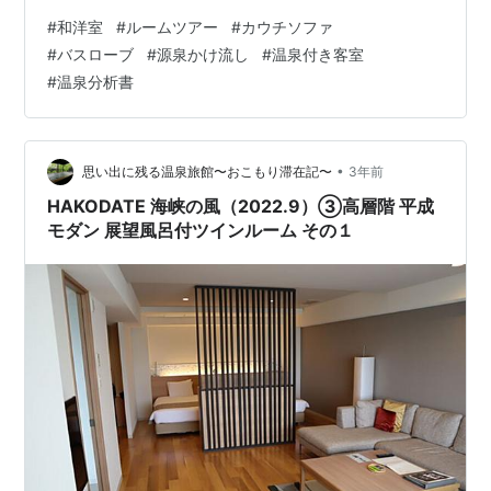
洗いは初見だと使い勝手に躊躇うかも。 もちろんちゃん
#
和洋室
#
ルームツアー
#
カウチソファ
と案内してくれますよ。 内廊下を通ってリビングへ。 入
#
バスローブ
#
源泉かけ流し
#
温泉付き客室
って左を向くと和室スペース。 3, 4名で泊まった場合は
#
温泉分析書
こちらに布団が敷かれるのかな。 加湿空気清浄機と文
机。 机の本は興味あるものだけ読みました。 和室のクロ
ーゼット。十分な収納スペースです。 和室からリビング
を見たところ。 窓が壁一…
•
思い出に残る温泉旅館〜おこもり滞在記〜
3年前
HAKODATE 海峡の風（2022.9）③高層階 平成
モダン 展望風呂付ツインルーム その１