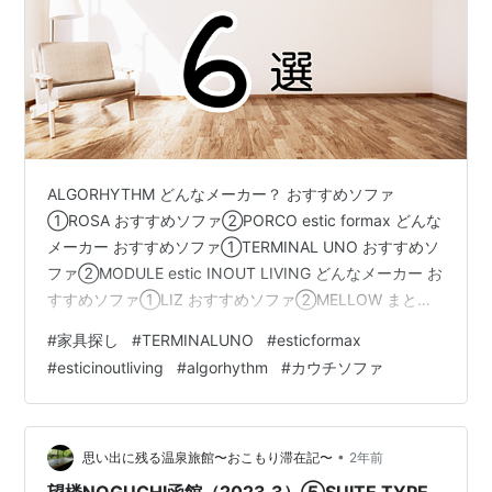
ALGORHYTHM どんなメーカー？ おすすめソファ
①ROSA おすすめソファ➁PORCO estic formax どんな
メーカー おすすめソファ①TERMINAL UNO おすすめソ
ファ➁MODULE estic INOUT LIVING どんなメーカー お
すすめソファ①LIZ おすすめソファ➁MELLOW まとめ
我が家のソファは、カウチソファ一択で探しました。 海
#
家具探し
#
TERMINALUNO
#
esticformax
外に長く暮らしていたので、できれば海外製よりは、日
#
esticinoutliving
#
algorhythm
#
カウチソファ
本製で職人さんの技術を感じられる商品がいいなぁと考
えていた私たち。 最終候補にはならなかったものの、実
際に目で見て触って良いなぁと思ったソファをご紹介し
ます。 ALGORHY…
•
思い出に残る温泉旅館〜おこもり滞在記〜
2年前
望楼NOGUCHI函館（2023.3）⑤SUITE TYPE