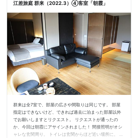
て、念願のL字型！ しもしもさん家のリビングはかなり
江差旅庭 群来（2022.3）④客室「朝霞」
狭いので、…
群来は全7室で、部屋の広さや間取りは同じです。 部屋
指定はできないけど、できれば過去に泊まった部屋以外
でお願いしますとリクエスト。 リクエストが通ったの
か、今回は朝霞にアサインされました！ 間接照明がオシ
ャレな玄関周り。 トイレは玄関からほど近い場所に。 手