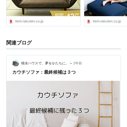
ファー・座椅子通販すわり場
き 脚 取り外し オット
ン付：LOWYA（ロ
item.rakuten.co.jp
item.rakuten.co.jp
関連ブログ
•
積水ハウスで、夢をかたちに。
2年前
カウチソファ：最終候補は３つ