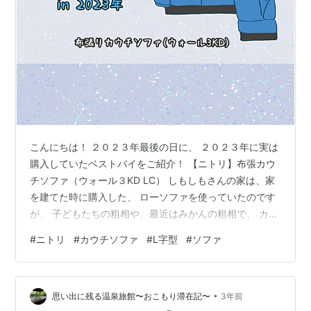
こんにちは！ ２０２３年最後の日に、 ２０２３年に実は
購入していたベストバイをご紹介！ 【ニトリ】布張カウ
チソファ（ウォール３KD LC） しもしもさんの家は、家
を建てた時に購入した、 ローソファを使っていたのです
が、 子どもたちの粗相や、最近はみかんの粗相で、 カビ
ルンルンが酷くなってきました・・・。 なので、ソファ
#
ニトリ
#
カウチソファ
#
L字型
#
ソファ
を新調することにしました！ で、購入したのが、こちら
ニトリに行くたびに座っては、「いいなぁ〜(*´ω`*)♡」
と、思っていたソファなんで、 人をダメにしてしまいそ
•
うなくらい、座り心地が最高すぎなんです！（笑） そし
思い出に残る温泉旅館〜おこもり滞在記〜
3年前