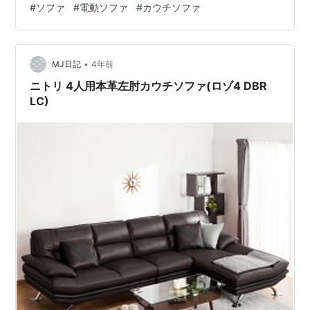
#
ソファ
#
電動ソファ
#
カウチソファ
調べる程カウチソファの方が良さげに… 最後に 現在使用
中のソファーの問題点 現在使用しているソファーは、
（多分）2.5人掛けのソファーです。 １人がソファーに寝
•
転がると、他の人は誰も使えなくなってしまいます。
MJ日記
4年前
（まあ当たり前…） 次買うソファーは、これを何とかし
ニトリ 4人用本革左肘カウチソファ(ロゾ4 DBR
たいと考えています。 1人が寝転…
LC)