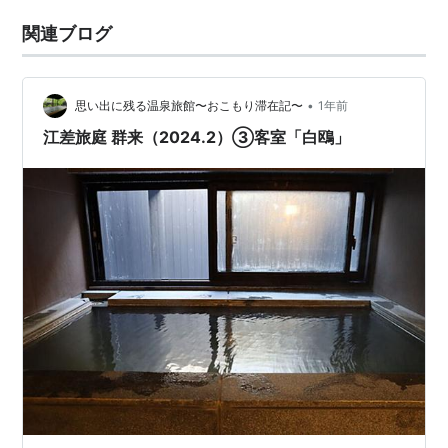
関連ブログ
•
思い出に残る温泉旅館〜おこもり滞在記〜
1年前
江差旅庭 群来（2024.2）③客室「白鴎」