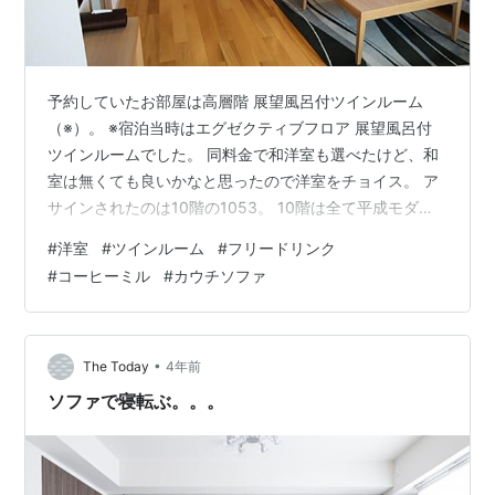
予約していたお部屋は高層階 展望風呂付ツインルーム
（※）。 ※宿泊当時はエグゼクティブフロア 展望風呂付
ツインルームでした。 同料金で和洋室も選べたけど、和
室は無くても良いかなと思ったので洋室をチョイス。 ア
サインされたのは10階の1053。 10階は全て平成モダン
タイプのお部屋。 平成モダンの方だといいなあと思って
#
洋室
#
ツインルーム
#
フリードリンク
たのでこれは嬉しい！ カードキー（1人1枚ずつ貰えまし
#
コーヒーミル
#
カウチソファ
た）で開錠します。 ドアはオートロック。 玄関はゆった
りサイズです。 館内履きは下駄とスリッパの2種類。 玄
関付近には4人掛けのテーブル椅子席。 PC作業で活用し
ました。 入口付近だけでもゆとりのある広さです✨ コー
•
The Today
4年前
ヒーはカプセ…
ソファで寝転ぶ。。。