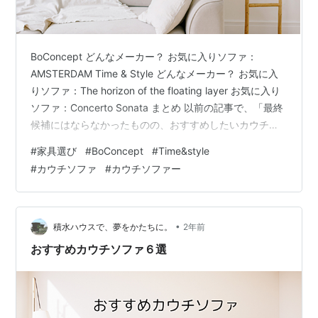
BoConcept どんなメーカー？ お気に入りソファ：
AMSTERDAM Time & Style どんなメーカー？ お気に入
りソファ：The horizon of the floating layer お気に入り
ソファ：Concerto Sonata まとめ 以前の記事で、「最終
候補にはならなかったものの、おすすめしたいカウチソ
ファ６選」を紹介しました。 今回は、我が家の最終候補
#
家具選び
#
BoConcept
#
Time&style
となった３つのカウチソファを紹介します。まだ、どれ
#
カウチソファ
#
カウチソファー
にするかは悩み中… BoConcept どんなメーカー？ お洒
落系インスタグラマー（？）の間でも頻繁に見かける
BoConceptの家具たち。 デンマークでデザイン・…
•
積水ハウスで、夢をかたちに。
2年前
おすすめカウチソファ６選