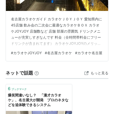
名古屋カラオケガイド カラオケＪＯＹＪＯＹ 愛知県内に
45店舗 飲み会の二次会に最適なカラオケＢＯＸ カラオ
ケJOYJOY 店舗数など 店舗 部屋の雰囲気 ドリンクメニ
ューが充実しすぎなんです 料金（全時間帯料金にフリー
ドリンクが含まれてます） カラオケJOYJOYのメリット
カラオケ JOY JOYのデメリット カラオケＪＯＹＪＯＹ
#
カラオケJOYJOY
#
名古屋カラオケ
#
カラオケ名古屋
店舗一覧（店名をタップ） 名古屋駅 伏見エリア 栄 大須
金山エリア 千種 今池エリア 北区 西区エリア 中川区 中村
区エリア 守山区 名東区 天白区 緑区エリア 熱田区 南区
ネットで話題
もっと見る
瑞穂区エリア 尾張北部エリア 尾張南部 知多エリア 愛知
県西三河エリア 愛知県東三河エ…
6
ブックマーク
爆笑間違いなし？ 「漫才カラオ
ケ」、名古屋大が開発 プロのネタな
どを追体験できるシステム