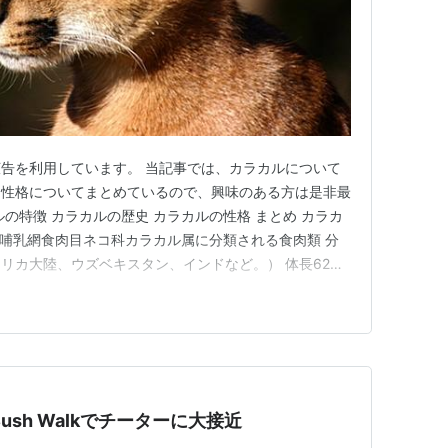
告を利用しています。 当記事では、カラカルについて
、性格についてまとめているので、興味のある方は是非最
の特徴 カラカルの歴史 カラカルの性格 まとめ カラカ
racal 哺乳網食肉目ネコ科カラカル属に分類される食肉類 分
リカ大陸、ウズベキスタン、インドなど。） 体長62～
8～50㎝ 体重6～20㎏ 生態 ・短毛で、地色は赤褐色また
て白色である。 ・耳介は大型で背面が黒く、先端には
ush Walkでチーターに大接近