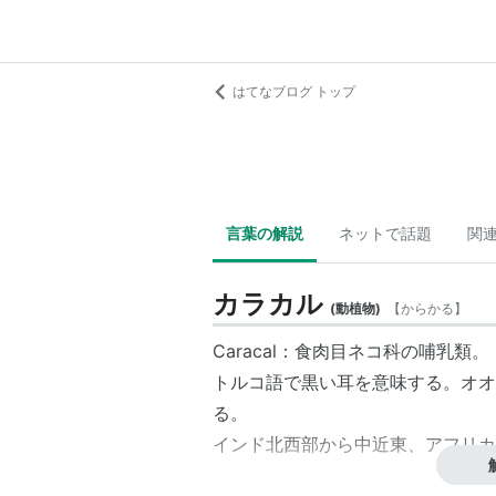
はてなブログ トップ
言葉の解説
ネットで話題
関
カラカル
(
動植物
)
【
からかる
】
Caracal：食肉目ネコ科の哺乳類。
トルコ語で黒い耳を意味する。オオ
る。
インド北西部から中近東、アフリカ