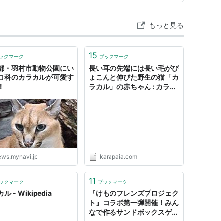
もっと見る
15
ックマーク
ブックマーク
都・羽村市動物公園にい
長い耳の先端には長い毛がぴ
コ科のカラカルが可愛す
ょこんと伸びた野生の猫「カ
!
ラカル」の赤ちゃん : カラパ
イア
ews.mynavi.jp
karapaia.com
11
ックマーク
ブックマーク
ル - Wikipedia
『けものフレンズプロジェク
ト』コラボ第一弾開催！みん
なで作るサンドボックスゲー