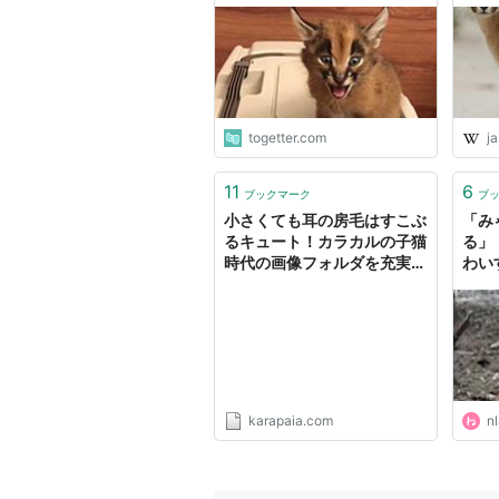
ム出してそう」
togetter.com
ja
11
6
ブックマーク
ブ
小さくても耳の房毛はすこぶ
「み
るキュート！カラカルの子猫
る」
時代の画像フォルダを充実さ
わい
せるの会
ぼ
karapaia.com
nl