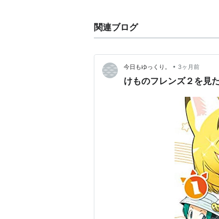
特徴
耳の先端の長い房毛が特徴
関連ブログ
体長が65〜90cm
尾長が20〜30cm
体重が8〜18kg
•
今日もゆっくり。
3ヶ月前
毛が短い
けものフレンズ２を見
ほおひげがない
2ｍくらいの高さのジャンプ力を
関連語 リスト::動物
*1
:
人に危害を与えるとして取り扱