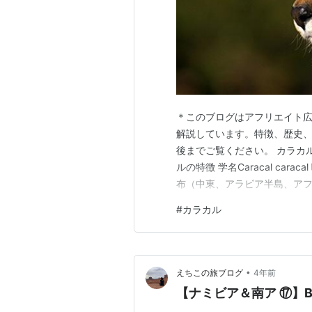
＊このブログはアフリエイト広
解説しています。特徴、歴史
後までご覧ください。 カラカル
ルの特徴 学名Caracal ca
布（中東、アラビア半島、アフ
106㎝ 尾長18～34㎝ 肩高3
#
カラカル
は黄灰色で、顎、胸、腹にかけ
約4.5㎝の…
•
えちこの旅ブログ
4年前
【ナミビア＆南ア ⑰】B