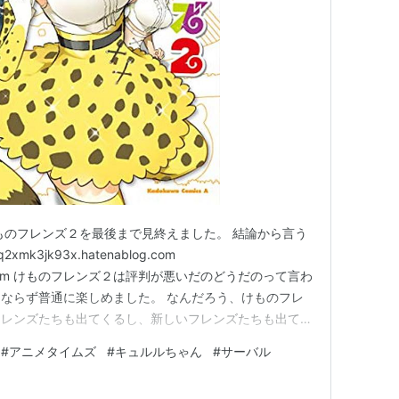
ものフレンズ２を最後まで見終えました。 結論から言う
3jk93x.hatenablog.com
ablog.com けものフレンズ２は評判が悪いだのどうだのって言わ
ならず普通に楽しめました。 なんだろう、けものフレ
フレンズたちも出てくるし、新しいフレンズたちも出てき
物の特徴を表していてとても面白かったですよ！ その中
#
アニメタイムズ
#
キュルルちゃん
#
サーバル
のですが、ドラミングとかもしてましたね！（笑） あ