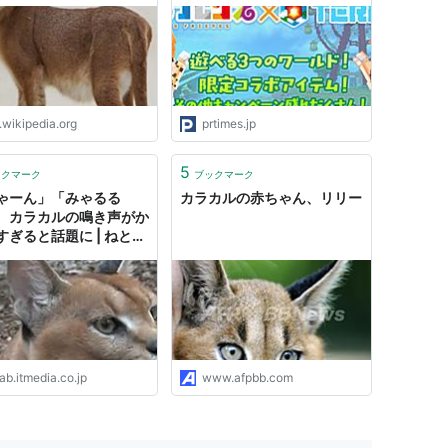
ム『テラビット』に人気キャ
ラクター、サーバルとカラカ
ルが登場！
.wikipedia.org
prtimes.jp
5
ックマーク
ブックマーク
ゃーん」「みゃるる
カラカルの赤ちゃん、リリー
 カラカルの鳴き声がか
すぎると話題に | ねとら
ab.itmedia.co.jp
www.afpbb.com