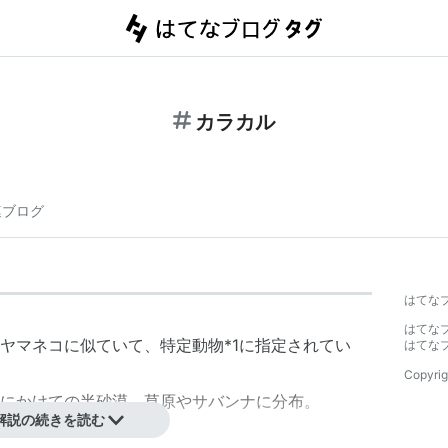
カラカル
連ブログ
はてな
はてな
ヤマネコに似ていて、特定動物
*1
に指定されてい
はてな
Copyrig
にかけての半砂漠、草原やサバンナに分布。
解説の続きを読む