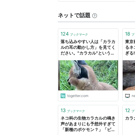
ネットで話題
124
18
ブックマーク
ブ
落ち込みやすい人は「カラカ
東京
ルの耳の動かし方」を見てく
るネ
ださい。"カラカル"という呪
ぎる!
文はあなたを救います。
togetter.com
n
13
12
ブックマーク
ブ
ネコ科の生物カラカルの鳴き
カラカ
声があまりにも予想外すぎて
「新種のポケモン？」「ビー