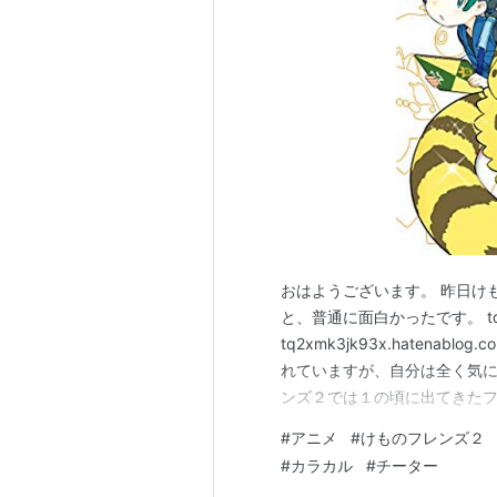
おはようございます。 昨日け
と、普通に面白かったです。 tq2xmk
tq2xmk3jk93x.haten
れていますが、自分は全く気に
ンズ２では１の頃に出てきた
ます。 みんながみんなその動
#
アニメ
#
けものフレンズ２
にゴリラのフレンズも出てくる
#
カラカル
#
チーター
とけもフレ１のOP…