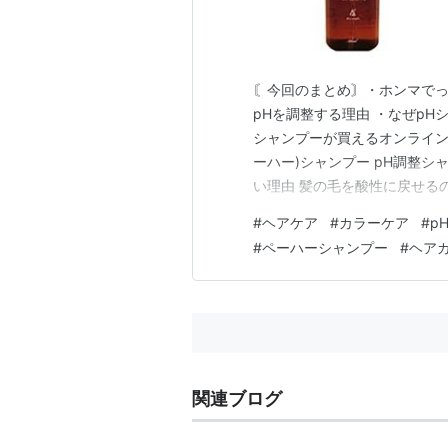
〘今回のまとめ〙・ホンマでっ
pHを調整する理由 ・なぜpH
シャンプーが買えるオンライン
ーハー)シャンプー pH調整
い理由 髪の毛を酸性に戻せる
ャンプー ネットショップで買える
#
ヘアケア
#
カラーケア
#
p
シャンプー pH5.2〜5.5の
#
ペーハーシャンプー
#
ヘア
色持…
関連ブログ