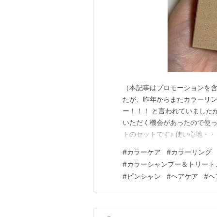
（本記事はプロモーションを含
たが、昨年からまたカラーリン
ー！！！ と言われていました
いただく機会があったので使っ
トのセットです♪ 使い心地・
ど、髪が短いせいか1週間くら
#
カラーケア
#
カラーリング
んとなくカラーの持ちも良い気
#
カラーシャンプー＆トリート
って使ってるのかな？ アリミノ
#
ピンシャン
#
ヘアケア
#
ヘ