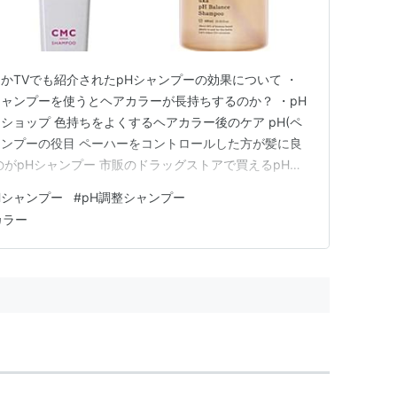
かTVでも紹介されたpHシャンプーの効果について ・
シャンプーを使うとヘアカラーが長持ちするのか？ ・pH
ショップ 色持ちをよくするヘアカラー後のケア pH(ペ
シャンプーの役目 ペーハーをコントロールした方が髪に良
のがpHシャンプー 市販のドラッグストアで買えるpHシ
pH調整ヘアケア pHシャンプー pH4.7〜4.8の低pH
Hシャンプー
#
pH調整シャンプー
超弱酸性シャンプー pHコンディショナー pHトリートメント
カラー