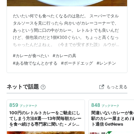
だいたい何でも食べたくなるのは急だ。 スーパーでタル
タルソースを見に行ったら 向かいがカレーコーナーで、
あっという間に口の中がカレー。 レトルトでも良いんだ
けど、個包装のだと1個¥300ぐらい。 ちょっと高くなっ
ちゃったんだよねぇ。 （今までが安すぎた説） ルウが安
くなっていたし、久々に作ろうか。 ここでズボラ発動。
#
カレーが食べたい
#
カレーの具
玉ねぎ→値段がまだ高い。 ジャガイモ→剥くのがめんど
#
ある物でなんとかする
#
ポーチドエッグ
#
レンチン
くさい。 家に白菜とにんじんはある。 カレーうどんが存
在するのだから カレーに白菜が入っていてもおかしくな
いはずだ。 冷凍庫に肉や魚介もある。 かごの中にしめ
ネットで話題
もっと見る
じ。 ・・・うん、これでなんとかしよう。 白菜とにんじ
んは前日に軽く塩…
859
848
ブックマーク
ブックマーク
100円のレトルトカレーをご馳走にし
間違いないカレーが食
てしまう方法8選──13年間毎朝カレー
駅のカレー屋まとめ /
を食べ続ける専門家に聞いた - メシ通
ト通信 GetNews
| ホットペッパーグルメ