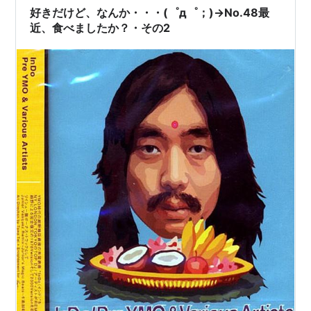
なくて いろんな国の料理が食べられる こんな時は都会は
好きだけど、なんか・・・(゜д゜；)→No.48最
楽し…
近、食べましたか？・その2