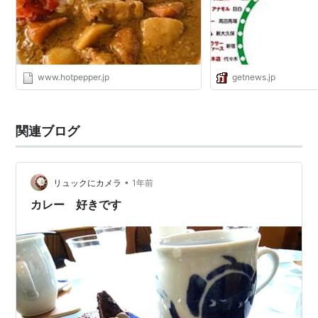
www.hotpepper.jp
getnews.jp
関連ブログ
•
リュックにカメラ
1年前
カレー 好きです