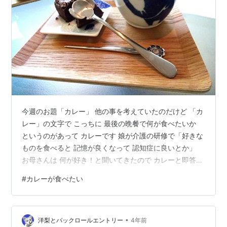
今週のお題「カレー」 他の事を考えていたのだけど 「カ
レー」の文字で こっちに 最後の晩餐で何が食べたいか
というのがあって カレーです 娘が介護の研修で「好きな
ものを食べると 記憶が良くなって 認知症に良いとか」
お母さんは 何が好き！と聞いてきたので カレーと即答
お父さんは とさらに聞くので 夫に聞きに行ったら「考え
#
カレーが食べたい
るから 待って」 考えると答えが出るまで ３～４日かか
るので 「お父さんはなんでも食べる」と 言っておいた
カレーならなんでも 好きです 子供たちのとこに行くと
•
本格的なカレーが食べられるので 嬉しい！ カレーだけで
洋梨とバックロールエントリー
4年前