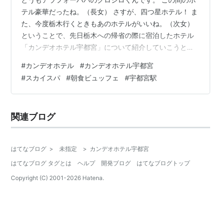
テル豪華だったね。（長女） さすが、四つ星ホテル！ ま
た、今度栃木行くときもあのホテルがいいね。（次女）
ということで、先日栃木への帰省の際に宿泊したホテル
「カンデオホテル宇都宮」について紹介していこうと思
います。 ここ「カンデオホテル宇都宮」は栃木県の四つ
#
カンデオホテル
#
カンデオホテル宇都宮
星ホテルです。 我が家も初めて宿泊するホテルでした。
#
スカイスパ
#
朝食ビュッフェ
#
宇都宮駅
昨年の夏にOPENし、最新の設備を備えた四つ星ホテルと
いうことで、宿泊を決めました。 多くの人にも紹介した
いと思い、写真も撮ってきましたので、ぜひ読んでいっ
関連ブログ
てください。 カンデオホテル 施設の様子 朝食について
駐車場について まとめ カ…
はてなブログ
>
未指定
>
カンデオホテル宇都宮
はてなブログ タグとは
ヘルプ
開発ブログ
はてなブログトップ
Copyright (C) 2001-
2026
Hatena.