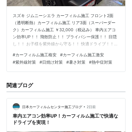
スズキ ジムニーシエラ カーフィルム施工 フロント2面
（透明断熱）カーフィルム施工 リア3面（スーパーダー
ク）カーフィルム施工 ￥32,000（税込み） 車内エアコ
ン効率UP！！ 飛散防止！！ プライバシー保護！！ 目隠
し！！ お子様を紫外線から守る！！ 快適ドライブ！！
防犯対策 盗難防止 盗難対策 飛散防止 紫外線対策 日焼け
#
カーフィルム施工格安
#
カーフィルム施工激安
対策 暑さ対策 猛暑対策 酷暑対策 熱中症対策 燃費向上 断
#
紫外線対策
#
日焼け対策
#
暑さ対策
#
熱中症対策
熱 商用車 軽自動車 軽貨物 配送車 洗車 メンテナンス ガ
ラスコーティング ドレスアップ 軽貨物の目隠し・防犯対
策 軽自動車 リア5面 カーフィルム施工 激安 ￥15,000(税
関連ブログ
込) ＊ドア三角ある場合+￥…
•
日本カーフィルムセンター施工ブログ
2日前
車内エアコン効率UP！カーフィルム施工で快適な
ドライブを実現！