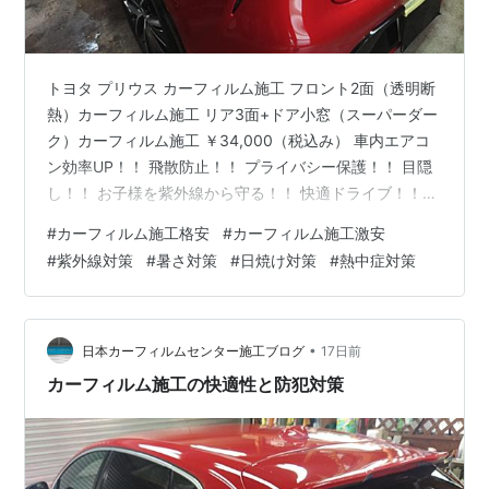
トヨタ プリウス カーフィルム施工 フロント2面（透明断
熱）カーフィルム施工 リア3面+ドア小窓（スーパーダー
ク）カーフィルム施工 ￥34,000（税込み） 車内エアコ
ン効率UP！！ 飛散防止！！ プライバシー保護！！ 目隠
し！！ お子様を紫外線から守る！！ 快適ドライブ！！
防犯対策 盗難防止 盗難対策 飛散防止 紫外線対策 日焼け
#
カーフィルム施工格安
#
カーフィルム施工激安
対策 暑さ対策 燃費向上 断熱 商用車 軽自動車 軽貨物 配
#
紫外線対策
#
暑さ対策
#
日焼け対策
#
熱中症対策
送車 洗車 メンテナンス ガラスコーティング ドレスアッ
プ 軽貨物の目隠し・防犯対策 軽自動車 リア5面 カーフィ
ルム施工 激安 ￥15,000(税込) ＊ドア三角ある場合+
￥2,000 お子様を暑さ・日…
•
日本カーフィルムセンター施工ブログ
17日前
カーフィルム施工の快適性と防犯対策