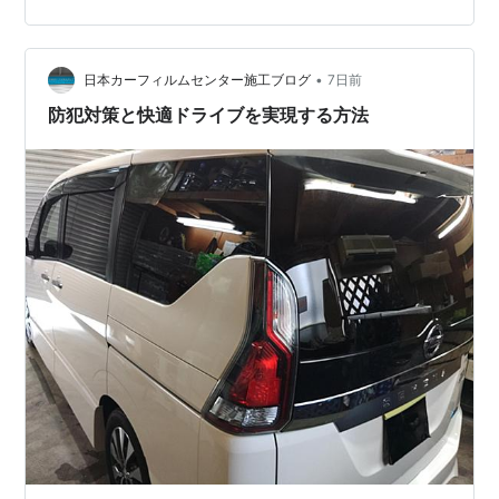
軽貨物 配送車 洗車 メンテナンス ガラスコーティング ド
レスアップ 軽貨物の目隠し・防犯対策 軽自動車 リア5面
カーフィルム施工 激安 ￥15,000(税…
•
日本カーフィルムセンター施工ブログ
7日前
防犯対策と快適ドライブを実現する方法