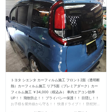
トヨタ シエンタ カーフィルム施工 フロント2面（透明断
熱）カーフィルム施工 リア5面（プレミアダーク）カー
フィルム施工 ￥34,000（税込み） 車内エアコン効率
UP！！ 飛散防止！！ プライバシー保護！！ 目隠し！！
お子様を紫外線から守る！！ 快適ドライブ！！ 防犯対策
盗難防止 盗難対策 飛散防止 紫外線対策 日焼け対策 暑さ