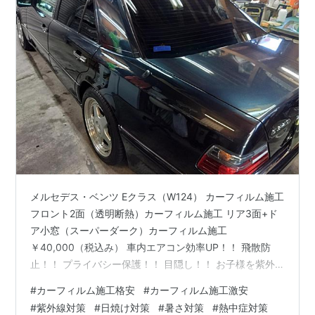
メルセデス・ベンツ Eクラス（W124） カーフィルム施工
フロント2面（透明断熱）カーフィルム施工 リア3面+ド
ア小窓（スーパーダーク）カーフィルム施工
￥40,000（税込み） 車内エアコン効率UP！！ 飛散防
止！！ プライバシー保護！！ 目隠し！！ お子様を紫外
線から守る！！ 快適ドライブ！！ 防犯対策 盗難防止 盗
#
カーフィルム施工格安
#
カーフィルム施工激安
難対策 飛散防止 紫外線対策 日焼け対策 暑さ対策 猛暑対
#
紫外線対策
#
日焼け対策
#
暑さ対策
#
熱中症対策
策 酷暑対策 熱中症対策 燃費向上 断熱 商用車 軽自動車