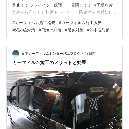
防止！！ プライバシー保護！！ 目隠し！！ お子様を紫
外線から守る！！ 快適ドライブ！！ 防犯対策 盗難防止
盗難対策 飛散防止 紫外線対策 日焼け対策 暑さ対策 猛暑
#
カーフィルム施工格安
#
カーフィルム施工激安
対策 酷暑対策 熱中症対策 燃費向上 断熱 商用車 軽自動車
#
紫外線対策
#
日焼け対策
#
暑さ対策
#
熱中症対策
軽貨物 配送車 洗車 メンテナンス ガラスコーティング ド
レスアップ 軽貨物の目隠し・防犯対策 軽自動車 リア5面
カーフィルム施工 激安 ￥15,000(税込) ＊ドア三角ある
場合+￥2,00…
•
日本カーフィルムセンター施工ブログ
13日前
カーフィルム施工のメリットと効果