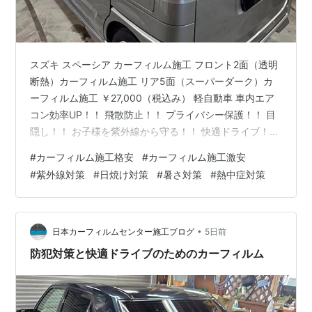
スズキ スペーシア カーフィルム施工 フロント2面（透明
断熱）カーフィルム施工 リア5面（スーパーダーク）カ
ーフィルム施工 ￥27,000（税込み） 軽自動車 車内エア
コン効率UP！！ 飛散防止！！ プライバシー保護！！ 目
隠し！！ お子様を紫外線から守る！！ 快適ドライブ！！
防犯対策 盗難防止 盗難対策 飛散防止 紫外線対策 日焼け
#
カーフィルム施工格安
#
カーフィルム施工激安
対策 暑さ対策 猛暑対策 酷暑対策 熱中症対策 燃費向上 断
#
紫外線対策
#
日焼け対策
#
暑さ対策
#
熱中症対策
熱 商用車 軽自動車 軽貨物 配送車 洗車 メンテナンス ガ
ラスコーティング ドレスアップ 軽貨物の目隠し・防犯対
策 軽自動車 リア5面 カーフィルム施工 激安 ￥15,000(税
込) ＊ドア三角ある場…
•
日本カーフィルムセンター施工ブログ
5日前
防犯対策と快適ドライブのためのカーフィルム