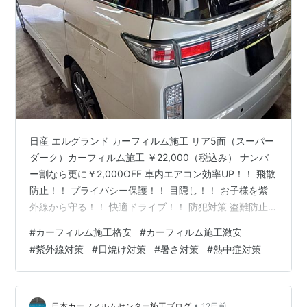
日産 エルグランド カーフィルム施工 リア5面（スーパー
ダーク）カーフィルム施工 ￥22,000（税込み） ナンバ
ー割なら更に￥2,000OFF 車内エアコン効率UP！！ 飛散
防止！！ プライバシー保護！！ 目隠し！！ お子様を紫
外線から守る！！ 快適ドライブ！！ 防犯対策 盗難防止
盗難対策 飛散防止 紫外線対策 日焼け対策 暑さ対策 猛暑
#
カーフィルム施工格安
#
カーフィルム施工激安
対策 酷暑対策 熱中症対策 燃費向上 断熱 商用車 軽自動車
#
紫外線対策
#
日焼け対策
#
暑さ対策
#
熱中症対策
軽貨物 配送車 洗車 メンテナンス ガラスコーティング ド
レスアップ 軽貨物の目隠し・防犯対策 軽自動車 リア5面
カーフィルム施工 激安 ￥15,000(税込) ＊ドア三角ある
場合+￥2,00…
•
日本カーフィルムセンター施工ブログ
12日前