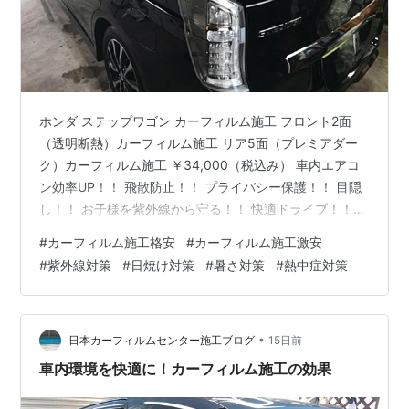
ホンダ ステップワゴン カーフィルム施工 フロント2面
（透明断熱）カーフィルム施工 リア5面（プレミアダー
ク）カーフィルム施工 ￥34,000（税込み） 車内エアコ
ン効率UP！！ 飛散防止！！ プライバシー保護！！ 目隠
し！！ お子様を紫外線から守る！！ 快適ドライブ！！
防犯対策 盗難防止 盗難対策 飛散防止 紫外線対策 日焼け
#
カーフィルム施工格安
#
カーフィルム施工激安
対策 暑さ対策 燃費向上 断熱 商用車 軽自動車 軽貨物 配
#
紫外線対策
#
日焼け対策
#
暑さ対策
#
熱中症対策
送車 洗車 メンテナンス ガラスコーティング ドレスアッ
プ 軽貨物の目隠し・防犯対策 軽自動車 リア5面 カーフィ
ルム施工 激安 ￥15,000(税込) ＊ドア三角ある場合+
￥2,000 お子様を暑さ・日差し…
•
日本カーフィルムセンター施工ブログ
15日前
車内環境を快適に！カーフィルム施工の効果