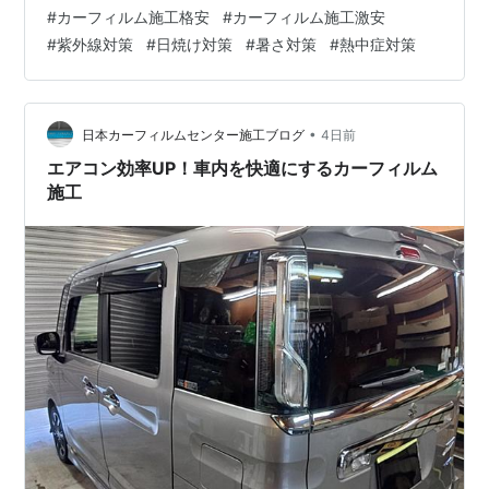
線から守る！！ 快適ドライブ！！ 防犯対策 盗難防止 盗
#
カーフィルム施工格安
#
カーフィルム施工激安
難対策 飛散防止 紫外線対策 日焼け対策 暑さ対策 猛暑対
#
紫外線対策
#
日焼け対策
#
暑さ対策
#
熱中症対策
策 酷暑対策 熱中症対策 燃費向上 断熱 商用車 軽自動車
軽貨物 配送車 洗車 メンテナンス ガラスコーティング ド
レスアップ 軽貨物の目隠し・防犯対策 軽自動車 リア5面
カーフィルム施工 激安 ￥1…
•
日本カーフィルムセンター施工ブログ
4日前
エアコン効率UP！車内を快適にするカーフィルム
施工