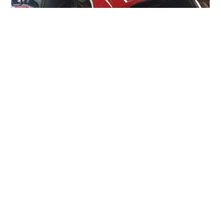
ボルボ V40 カーフィルム施工 フロント2面（透明断熱）
カーフィルム施工 リア5面（スーパーダーク）カーフィ
ルム施工 ￥41,000（税込み） 車内エアコン効率UP！！
飛散防止！！ プライバシー保護！！ 目隠し！！ お子様
を紫外線から守る！！ 快適ドライブ！！ 防犯対策 盗難
防止 盗難対策 飛散防止 紫外線対策 日焼け対策 暑さ対策
#
カーフィルム施工格安
#
カーフィルム施工激安
燃費向上 断熱 商用車 軽自動車 軽貨物 配送車 洗車 メン
#
紫外線対策
#
日焼け対策
#
暑さ対策
#
熱中症対策
テナンス ガラスコーティング ドレスアップ 軽貨物の目