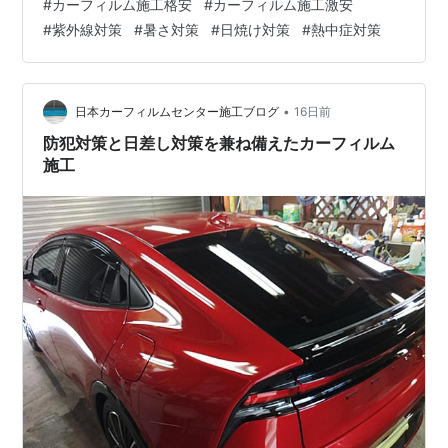
#
カーフィルム施工格安
#
カーフィルム施工激安
対策 熱中症対策 燃費向上 断熱 商用車 軽自動車 軽貨物
#
紫外線対策
#
暑さ対策
#
日焼け対策
#
熱中症対策
配送車 洗車 メンテナンス ガラスコーティング ドレスア
ップ 軽貨物の目隠し・防犯対策 軽自動車 リア5面 カーフ
ィルム施工 激安 ￥15,000(税込) ＊ドア三角ある場合+
￥2,000 お子様を暑さ・…
•
日本カーフィルムセンター施工ブログ
16日前
防犯対策と日差し対策を兼ね備えたカーフィルム
施工