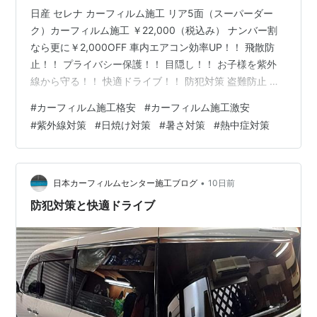
日産 セレナ カーフィルム施工 リア5面（スーパーダー
ク）カーフィルム施工 ￥22,000（税込み） ナンバー割
なら更に￥2,000OFF 車内エアコン効率UP！！ 飛散防
止！！ プライバシー保護！！ 目隠し！！ お子様を紫外
線から守る！！ 快適ドライブ！！ 防犯対策 盗難防止 盗
難対策 飛散防止 紫外線対策 日焼け対策 暑さ対策 猛暑対
#
カーフィルム施工格安
#
カーフィルム施工激安
策 酷暑対策 熱中症対策 燃費向上 断熱 商用車 軽自動車
#
紫外線対策
#
日焼け対策
#
暑さ対策
#
熱中症対策
軽貨物 配送車 洗車 メンテナンス ガラスコーティング ド
レスアップ 軽貨物の目隠し・防犯対策 軽自動車 リア5面
カーフィルム施工 激安 ￥15,000(税込) ＊ドア三角ある
場合+￥2,000 お…
•
日本カーフィルムセンター施工ブログ
10日前
防犯対策と快適ドライブ