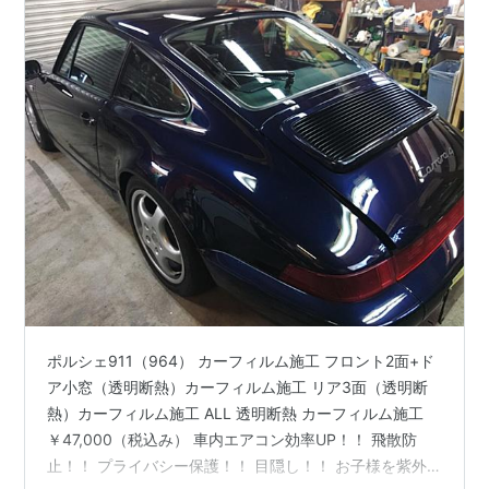
ポルシェ911（964） カーフィルム施工 フロント2面+ド
ア小窓（透明断熱）カーフィルム施工 リア3面（透明断
熱）カーフィルム施工 ALL 透明断熱 カーフィルム施工
￥47,000（税込み） 車内エアコン効率UP！！ 飛散防
止！！ プライバシー保護！！ 目隠し！！ お子様を紫外