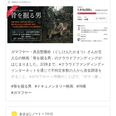
ガマフヤー・具志堅隆松（ぐしけんたかまつ）さんが主
人公の映画「骨を掘る男」のクラウドファンディングが
はじまりました。2/28まで。※クラウドファンディング＝
インターネットを通じて不特定多数の人から資金調達を
すること。※ガマフヤー＝沖縄のことばで、”ガマ（壕）
を掘る人”のこと ◆ここから支援できます◆ readyfor.jp
#
骨を掘る男
#
ドキュメンタリー映画
#
沖縄
「骨を掘る男」は、沖縄生まれの奥間勝也監督が制作中
#
ガマフヤー
のドキュメンタリー映画です。
•
あまはじノート
5年前