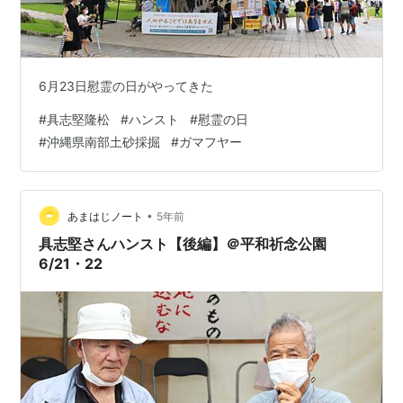
6月23日慰霊の日がやってきた
#
具志堅隆松
#
ハンスト
#
慰霊の日
#
沖縄県南部土砂採掘
#
ガマフヤー
•
あまはじノート
5年前
具志堅さんハンスト【後編】＠平和祈念公園
6/21・22