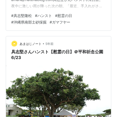
夜中に激しい雨が降った次の朝。「最近、手入れがされ
てなくてね。雨が降ったあとは草が抜きやすいから、雑
#
具志堅隆松
#
ハンスト
#
慰霊の日
草を抜きにきたの」という方があらわれた。（1）沖縄県
#
沖縄県南部土砂採掘
#
ガマフヤー
庁前ガーデンの写真参照
•
あまはじノート
5年前
具志堅さんハンスト【慰霊の日】＠平和祈念公園
6/23