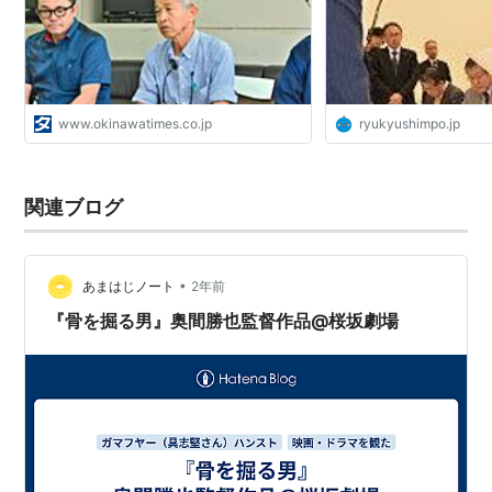
ス＋プラス
www.okinawatimes.co.jp
ryukyushimpo.jp
関連ブログ
•
あまはじノート
2年前
『骨を掘る男』奥間勝也監督作品@桜坂劇場