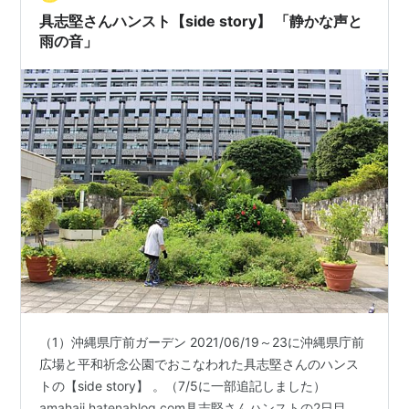
具志堅さんハンスト【side story】 「静かな声と
雨の音」
（1）沖縄県庁前ガーデン 2021/06/19～23に沖縄県庁前
広場と平和祈念公園でおこなわれた具志堅さんのハンス
トの【side story】 。（7/5に一部追記しました）
amahaji.hatenablog.com具志堅さんハンストの2日目。