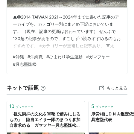
▲@2014 TAIWAN 2021～2024年までに書いた記事のア
ーカイブを、カテゴリー別にまとめ下記においていま
す。 （現在、記事の更新はおわっています） ぜんぶで
130超の記事があるので、すこしずつ読みすすめるのもお
すすめです。 ※カテゴリーが重複した記事あり。 ▼太陽
花學運（ひまわり学生運動）2014年台湾現地で見たひま
#
沖縄
#
沖縄戦
#
ひまわり学生運動
#
ガマフヤー
わり学生運動の記録。10年前、自宅徒歩圏内で起こった
#
具志堅隆松
できごとを観察していました。記事作成中は、グーグル
ストリートビューで立法院のまわりをぐるぐるまわって
いました。 amahaji.hatenablog.com ▼ガマフヤー（具
ネットで話題
もっと見る
志堅隆松）ハンスト2011・2022＠沖縄県…
10
5
ブックマーク
ブックマーク
「祖先崇拝の文化を軍靴で踏みにじる
厚労相にＤＮＡ鑑定依
もの」 陸自エイサー隊のまつり参加
具志堅代表
自粛求める ガマフヤー具志堅隆松代
表ら 沖縄全島エイサー | 沖縄タイム