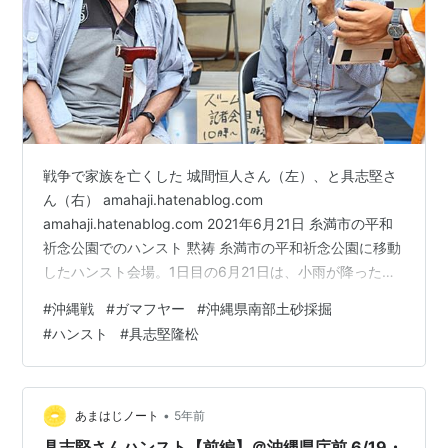
戦争で家族を亡くした 城間恒人さん（左）、と具志堅さ
ん（右） amahaji.hatenablog.com
amahaji.hatenablog.com 2021年6月21日 糸満市の平和
祈念公園でのハンスト 黙祷 糸満市の平和祈念公園に移動
したハンスト会場。1日目の6月21日は、小雨が降ったり
やんだりの空。蒸し暑い気候を体で感じながら、沖縄戦
#
沖縄戦
#
ガマフヤー
#
沖縄県南部土砂採掘
当時も同じだったのかなと76年前におもいをはせる。
#
ハンスト
#
具志堅隆松
•
あまはじノート
5年前
具志堅さんハンスト【前編】＠沖縄県庁前 6/19・