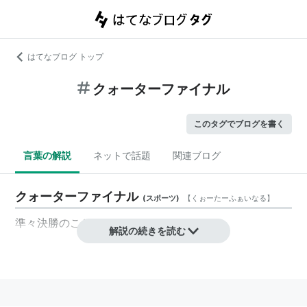
はてなブログ トップ
クォーターファイナル
このタグでブログを書く
言葉の解説
ネットで話題
関連ブログ
クォーターファイナル
(
スポーツ
)
【
くぉーたーふぁいなる
】
準々決勝のこと
解説の続きを読む