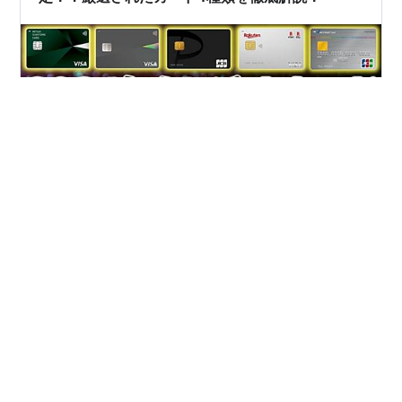
【2024年版】今年最強のクレジットカードが決定！？厳
選されたカード4種類を徹底解説！ 2024年の最強クレジ
ットカードが決定しました！ 本日発行されている数多く
のクレジットカードの中から 年会費無料で且つ、還元率
が高いクレジットカードを厳選してご紹介！ 2023年から
大人気のクレカに加えて、2024年から新たに注目されそ
#
クレジットカード
#
クレカ おすすめ
うなクレカ などなど個人的にも激推しなカードを含め、
#
クレカ お得
#
クレカ ポイント
#
クレカ 還元率