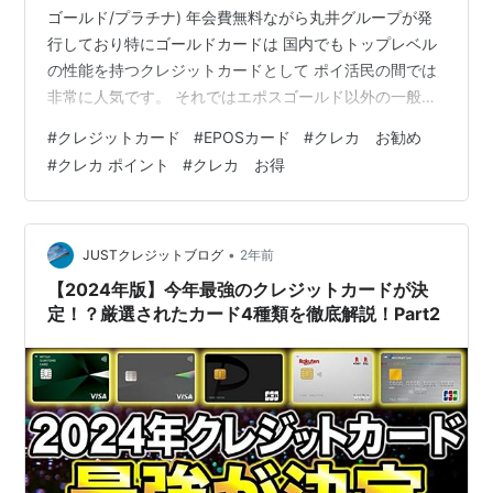
ゴールド/プラチナ) 年会費無料ながら丸井グループが発
行しており特にゴールドカードは 国内でもトップレベル
の性能を持つクレジットカードとして ポイ活民の間では
非常に人気です。 それではエポスゴールド以外の一般・
プラチナランクはどうでしょうか？ 実は、一般・プラチ
#
クレジットカード
#
EPOSカード
#
クレカ お勧め
ナもゴールドに負けを劣らず非常に優秀なクレジットカ
#
クレカ ポイント
#
クレカ お得
ード とういうことをご存じでしたでしょうか？ そこで今
回は、エポスカード3種類を徹底的に解説していきたいと
思います。 【徹底検証】エポスカードはどれを選べばい
い？？(一般/ゴールド/プラチナ) EPOSカード：一般カー
•
JUSTクレジットブログ
2年前
ド EPOSカー…
【2024年版】今年最強のクレジットカードが決
定！？厳選されたカード4種類を徹底解説！Part2