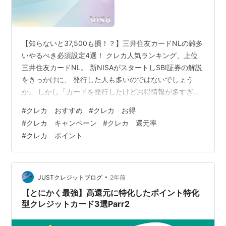
【知らないと37,500も損！？】三井住友カードNLの雑多
いやるべき必須設定4選！ クレカ人気ランキング、上位
三井住友カードNL。 新NISAがスタートしSBI証券の解説
をきっかけに、 発行した人も多いのではないでしょう
か。 しかし「カードを発行したけどお得情報が多すぎ
て、 何からやればいいのかわからない」と嘆く人もあち
#
クレカ おすすめ
#
クレカ お得
こちでお見かけします。 そこで今回は、三井住友カード
#
クレカ キャンペーン
#
クレカ 還元率
NLを発行したら まずやるべきことを４つご紹介します！
#
クレカ ポイント
今日お伝えする内容を知っているか知っていないかで年
間「37,400ポイント」 もの差がつきます！ 後回しにす
るほど損をしてしまうので、 早めに済ませておくのがお
すすめです…
•
JUSTクレジットブログ
2年前
【とにかく最強】高還元に特化したポイント特化
型クレジットカード3選Parr2