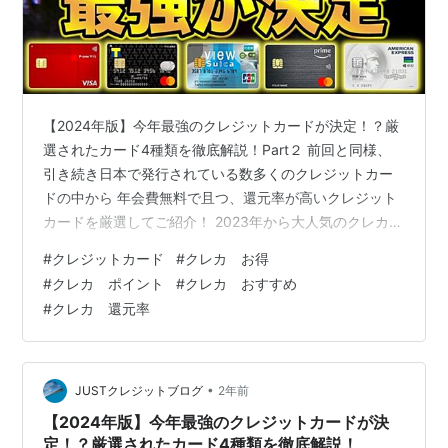
【2024年版】今年最強のクレジットカードが決定！？厳
選されたカード4種類を徹底解説！Part２ 前回と同様、
引き続き日本で発行されている数多くのクレジットカー
ドの中から 年会費無料で且つ、還元率が高いクレジット
カードを厳選してご紹介！ 2023年から大人気のクレカに
加えて、2024年から新たに注目されそうなクレカ などな
#
クレジットカード
#
クレカ お得
ど個人的にも激推しなカードを含め、今回も4種類のカー
#
クレカ ポイント
#
クレカ おすすめ
ドを徹底解説していきます。 【2024年版】今年最強のク
#
クレカ 還元率
レジットカードが決定！？厳選されたカード4種類を徹底
解説！Part２ 厳選クレカ１：リクルートカード 厳選クレ
カ２：TカードPraime 厳選クレカ３：Amazon P…
•
JUSTクレジットブログ
2年前
【2024年版】今年最強のクレジットカードが決
定！？厳選されたカード4種類を徹底解説！