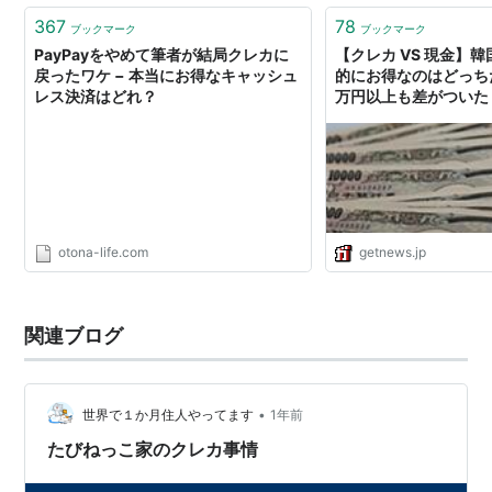
367
78
ブックマーク
ブックマーク
PayPayをやめて筆者が結局クレカに
【クレカ VS 現金】
戻ったワケ − 本当にお得なキャッシュ
的にお得なのはどっち
レス決済はどれ？
万円以上も差がついた
信 GetNews
otona-life.com
getnews.jp
関連ブログ
•
世界で１か月住人やってます
1年前
たびねっこ家のクレカ事情