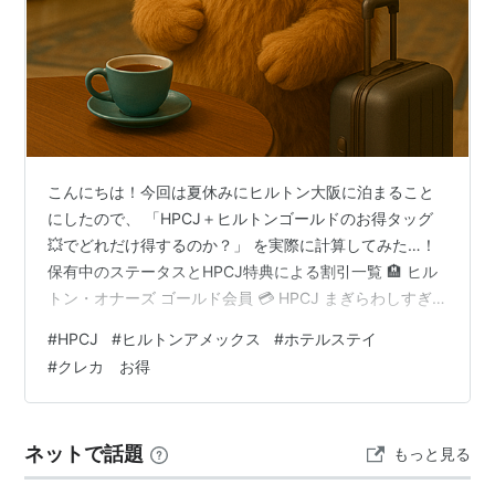
こんにちは！今回は夏休みにヒルトン大阪に泊まること
にしたので、 「HPCJ＋ヒルトンゴールドのお得タッグ
💥でどれだけ得するのか？」 を実際に計算してみた…！
保有中のステータスとHPCJ特典による割引一覧 🏨 ヒル
トン・オナーズ ゴールド会員 💳 HPCJ まぎらわしすぎ
るレストラン割引問題 🧭 特典の使い分けまとめ 各サイ
#
HPCJ
#
ヒルトンアメックス
#
ホテルステイ
トの金額を確認 ヒルトン大阪のツインルームで比較
#
クレカ お得
HPCJ会員価格 Hilton公式（オナーズ価格） 一休.com
VTRIP ヒルトン大阪 宿泊料金 比較（1泊・税込） まとめ
｜朝食無料の威力と、HPCJの安心感 🍳 ヒルトンアメッ
ネットで話題
もっと見る
クスによる「ゴールド会員の朝食無料」が、…