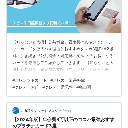
【知らないと大損】公共料金。固定費の支払いでクレジ
ットカードを使うべき理由とおすすめクレカ3選Part2 前
回の引き続きで公共料金・固定費の支払いで お得になる
カードを厳選してご紹介していきます。 【知らないと大
損】公共料金。固定費の支払いでクレジットカードを使
うべき理由とおすすめクレカ3選Part2 クレジットカード
#
クレジットカード
#
クレカ 公共料金
１： PayPayカード クレジットカード２：JCBカードW
#
クレカ お得
#
クレカ 還元率
#
鳥山明
クレジットカード３：auPayゴールドカード まとめ 等ブ
ログにつて クレジットカード１： PayPayカード
PayPayカードにはスマホや通信費など、ソフトバンクや
ワイモバイル系のサービスを 契約中の方に、ポイント…
•
JUSTクレジットブログ
2年前
【2024年版】年会費3万以下のコスパ最強おすす
めプラチナカード3選！