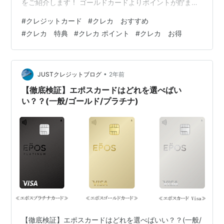
をご紹介します！ ゴールドカードよりポイントが貯まる
カードはもちろんの事、 旅行や出張がもっと楽しくなる
#
クレジットカード
#
クレカ おすすめ
カードや、 豪華な優待をたっぷり堪能できるカードも紹
#
クレカ 特典
#
クレカ ポイント
#
クレカ お得
介していくので、 あなたにピッタリの1枚が見つかるはず
です。 【2024年版】年会費3万以下のコスパ最強おすす
めプラチナカード3選！ 厳選プラチナカード１：三井住
友カードプラチナプリファード 厳選プラチナカード２：
•
JUSTクレジットブログ
2年前
三井oliveプラチ…
【徹底検証】エポスカードはどれを選べばい
い？？(一般/ゴールド/プラチナ)
【徹底検証】エポスカードはどれを選べばいい？？(一般/