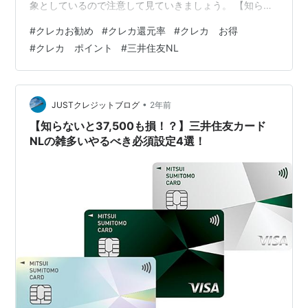
象としているので注意して見ていきましょう。 【知らな
いと37,500も損！？】三井住友カードNLの雑多いやるべ
#
クレカお勧め
#
クレカ還元率
#
クレカ お得
き必須設定4選！Prat2 必須設定１：通常タッチ決済、ス
#
クレカ ポイント
#
三井住友NL
マホタッチ決済 必須設定２：対象店舗で10%還元キャン
ペーンにエントリー 必須設定３：ゴールドNLの100万修
行 必須設定４：入会2カ月以内にカード利用で10%還元で
最大9,000ポイントGET まとめ 等ブロ…
•
JUSTクレジットブログ
2年前
【知らないと37,500も損！？】三井住友カード
NLの雑多いやるべき必須設定4選！