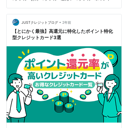
カードでありながら、年間100万円利用することで、 次
年度からの年会費が永年無料になる点、SBI証券でのクレ
カ積立で1%の ポイントが得られる点など、とにかくコス
パが最強の一言に尽きるでしょう。 還元率特化型カード
•
JUSTクレジットブログ
2年前
２：三井住…
【とにかく最強】高還元に特化したポイント特化
型クレジットカード3選