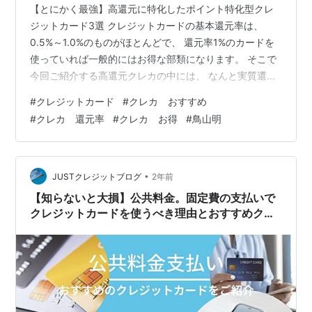
【とにかく最強】高還元に特化したポイント特化型クレ
ジットカード3選 クレジットカードの基本還元率は、
0.5%～1.0%のものがほとんどで、 還元率1%のカードを
使っていれば一般的にはお得な部類になります。 そこで
今回ご紹介する高還元クレカの中には、 なんと実質還元
率が2%以上のカードもございます。 仮に年間で100万円
#
クレジットカード
#
クレカ おすすめ
のカード利用がある場合、 1%の差は、ポイントにして1
#
クレカ 還元率
#
クレカ お得
#
鳥山明
万ポイントとなります。 これを知らぬまま10年過ごして
いたら、10万円分も損してることになります。 ポイント
還元特化型の最強クレジットカード3選をご紹介していき
ます。 【とにかく最強】高還元に特化したポイント特化
•
JUSTクレジットブログ
2年前
型クレジットカ…
【知らないと大損】公共料金。固定費の支払いで
クレジットカードを使うべき理由とおすすめクレ
カ3選Part2