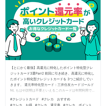
【とにかく最強】高還元に特化したポイント特化型クレ
ジットカード3選Parr2 前回に引き続き、高還元に特化し
たポイント特化型クレジットカードを 3つご紹介してい
きます。 還元率特化型カード：三井住友カードゴールド
NL もはや説明は不要といえるこのカードは年間利用で実
質1.5%還元となり 対照のコンビニや飲食店でのタッチ決
#
クレジットカード
#
クレカ おすすめ
済で7%の還元率が適用される超高還元カード！ ゴールド
#
クレカ お得
#
クレカ 還元率
#
クレカ ポイント