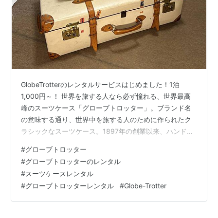
GlobeTrotterのレンタルサービスはじめました！1泊
1,000円～！ 世界を旅する人なら必ず憧れる、世界最高
峰のスーツケース「グローブトロッター」。ブランド名
の意味する通り、世界中を旅する人のために作られたク
ラシックなスーツケース。1897年の創業以来、ハンドメ
イドを続けており、いまだに全て英国製。20万円以上の
#
グローブトロッター
定価のため、スーツケースではトップクラスに高価なブ
#
グローブトロッターのレンタル
ランド。ホテルや航空会社のカウンターで褒めてもらえ
#
スーツケースレンタル
ることも多く、アップグレードや優待のきっかけにもな
#
グローブトロッターレンタル
#
Globe-Trotter
る頼れる旅行のパートナーだ。 私が愛用しているのは4
種類。最も格式の高いオリジナルシリーズのアタッシュ
ケースが2つ。3泊程度の旅…