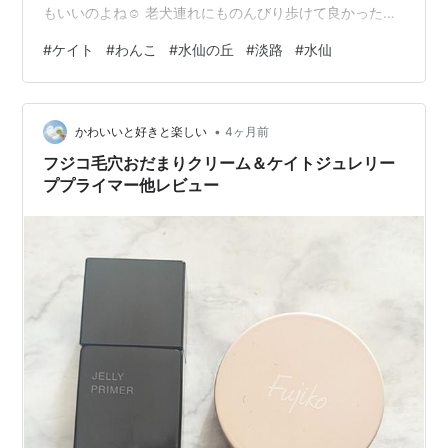
もいいのよね☺️ 老犬連れにものんびり歩けて良かった✨
何だか楽しそうに歩いてたよ〜🐶
#
ケイト
#
わんこ
#
水仙の丘
#
淡路
#
水仙
•
かわいいと好きと楽しい
4ヶ月前
フジコ毛穴おだまりクリーム＆ケイトジュレリー
ププライマー他レビュー