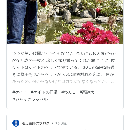
ツツジ🌺が綺麗だった4月の半ば。余りにもお天気だった
ので記念の一枚🎶 珍しく振り返ってくれた😄 ここ2年位
ケイトはケイトのベッドで寝ている。 30日の深夜2時過
ぎに様子を見たらベッドから50cm程離れた床に。 何が
あったのか分からないけど自力で立てなくなってた。 夜
に徘徊はしていなかったんだけど。発作なのか何なの
#
ケイト
#
ケイトの日常
#
わんこ
#
高齢犬
か。 前日の29日まで散歩もし、ご飯の時間になったら起
#
ジャックラッセル
きて来て ヨダレを垂らしながらリビングを歩き回って催
促し ご飯をバクバク食べてたのに！ 高齢で持病もあり
MRIなどで詳しく検査出来ないので血液検査のみ。 3日は
自分で立ち上がって2〜3m程ウロウロしたし 昨日まで食
•
迷走主婦のブログ
3ヶ月前
欲もあったので回復…