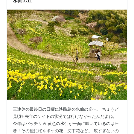
水仙の丘
三連休の最終日の日曜に淡路島の水仙の丘へ。 ちょうど
見頃✨去年のケイトの状況では行けなかったんだよね。
今年はバッチリ🎶 黄色の水仙が一面に咲いているのは圧
巻！その他に桜やボケの花、沈丁花など。 広すぎないの