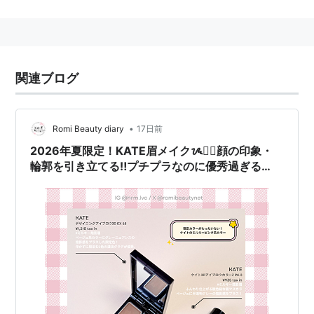
と疑われている。
ペルシャネコを飼っている。名前は「ぶち」。
プロフィール
関連ブログ
クラス：１年１０組
身長：１５６ｃｍ
•
Romi Beauty diary
17日前
誕生日：９月１日
2026年夏限定！KATE眉メイクᝰ✍🏻顔の印象・
血液型：Ｏ型
輪郭を引き立てる‼️プチプラなのに優秀過ぎる
好きなモノ：動物。和菓子。ショッピング。
KATEをご紹介👑
苦手なモノ：ワサビ。からし。