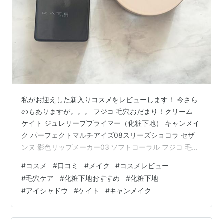
私がお迎えした新入りコスメをレビューします！ 今さら
のもありますが。。。 フジコ 毛穴おだまり！クリーム
ケイト ジュレリーププライマー（化粧下地） キャンメイ
ク パーフェクトマルチアイズ08スリーズショコラ セザ
ンヌ 影色リップメーカー03 ソフトコーラル フジコ 毛穴
おだまり！クリーム まずは2026年3月発売の Fujikoの毛
#
コスメ
#
口コミ
#
メイク
#
コスメレビュー
穴おだまり！クリーム ふわっとムース状で色がついてま
#
毛穴ケア
#
化粧下地おすすめ
#
化粧下地
すがのばすとそこまで色はつきません。ちょっとトーン
#
アイシャドウ
#
ケイト
#
キャンメイク
アップするかんじ マットになるので塗りすぎ注意。私は
鼻の頭と眉間に塗っています。頬にも塗ってみたけどた
るみ毛穴＋クレーターには効きません。。。鼻もでこぼ