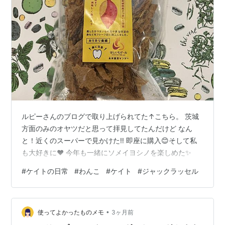
ルピーさんのブログで取り上げられてた↑こちら。 茨城
方面のみのオヤツだと思って拝見してたんだけど なん
と！近くのスーパーで見かけた‼️ 即座に購入😊そして私
も大好きに❤️ 今年も一緒にソメイヨシノを楽しめた✨
#
ケイトの日常
#
わんこ
#
ケイト
#
ジャックラッセル
•
使ってよかったものメモ
3ヶ月前