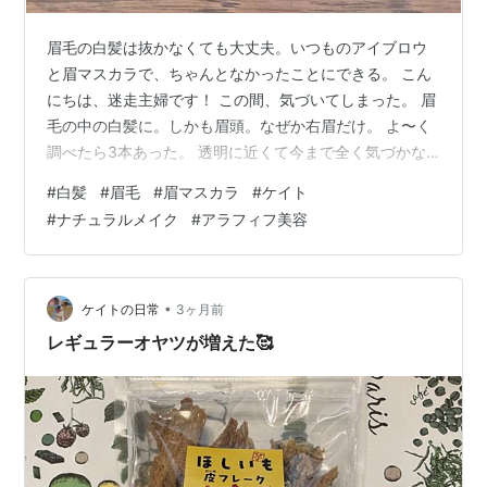
眉毛の白髪は抜かなくても大丈夫。いつものアイブロウ
と眉マスカラで、ちゃんとなかったことにできる。 こん
にちは、迷走主婦です！ この間、気づいてしまった。 眉
毛の中の白髪に。しかも眉頭。なぜか右眉だけ。 よ〜く
調べたら3本あった。 透明に近くて今まで全く気づかな
かったんですよね。笑 「抜こうかな…」と思ったけど、
#
白髪
#
眉毛
#
眉マスカラ
#
ケイト
これまで気づかなかったくらいだし…と思ってやめた。
#
ナチュラルメイク
#
アラフィフ美容
今年に入ってから、眉マスカラを使っています。これが
意外と良い🙆🏻‍♀️ ティッシュで余分な液を取ってから使う
と、めちゃくちゃ使いやすい。少々もったいないな…と
は思うけど、ダマにならないし、仕上がりが自然。 この
•
ケイトの日常
3ヶ月前
方がいい。 愛用しているの…
レギュラーオヤツが増えた🥰