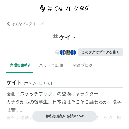
はてなブログ トップ
ケイト
このタグでブログを書く
言葉の解説
ネットで話題
関連ブログ
ケイト
(
マンガ
)
【
けいと
】
漫画「スケッチブック」の登場キャラクター。
カナダからの留学生。日本語はそこそこ話せるが、漢字
は苦手。
解説の続きを読む
自分の名前を『毛糸』、出身を『金田』と書くため、麻
生夏海からは福岡県の金田（かなだ）町出身ではないか