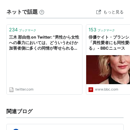
3D ケイト 3DアイブロウカラーZ カラー詳細 ＆ スウォッ
ネットで話題
もっと見る
チ ◆ Instagram ◆ X …
234
153
ブックマーク
ブックマーク
三木 那由他 on Twitter: "男性から女性
俳優ケイト・ブランシ
への暴力においては、どういうわけか
「異性愛者にも同性愛
加害者側に多くの同情が寄せられると
る」 - BBCニュース
言われています。そうした「ヒムパシ
ー」の仕組みについては、ケイト・マ
ンの『ひれふせ、女たち』が参考にな
ると思います。
https://t.co/aLSNjzqVcP"
twitter.com
www.bbc.com
関連ブログ