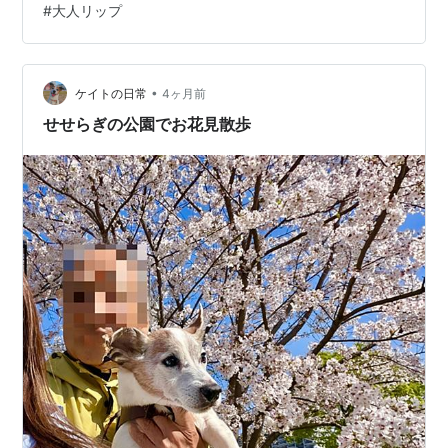
#
大人リップ
ジクのような深みのあるブラウンに、ほんのり赤みを帯
びた大人っぽいカラーです。 一度塗れば鮮やかに発色
し、食事やマスクをしても落ちにくい優れた持続力が特
徴。KATEのリップモンスターシリーズの中でも特に「血
•
ケイトの日常
4ヶ月前
色感のある大人ブラウン…
せせらぎの公園でお花見散歩