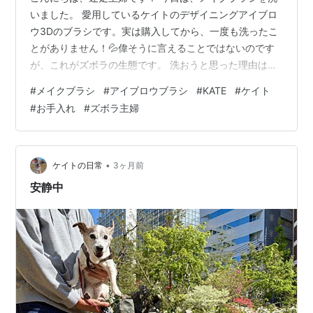
いました。 愛用しているケイトのデザイニングアイブロ
ウ3Dのブラシです。実は購入してから、一度も洗ったこ
とがありません！💦偉そうに言えることではないのです
が、これがズボラの生態です。 洗おうと思った理由はた
だひとつ。 ブラシに粉が付きにくくなったから。 当然、
#
メイクブラシ
#
アイブロウブラシ
#
KATE
#
ケイト
専用クリーナーは持っていないので、とりあえずビオレ
#
お手入れ
#
ズボラ主婦
の泡ハンドソープで洗いました🫧泡が茶色に変色。汚
っ。我ながらちょっとひく😱よくすすいで、洗濯機の上
に吊るして乾燥。 作業は数分で終了です。めっちゃ簡
単、というか雑。 私はファンデーションもリップブラシ
•
ケイトの日常
3ヶ月前
も使わないので、洗うのはこの小さなブラ…
安静中