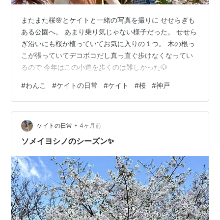
またまた桜🌸とケイトと一緒の写真を撮りに せせらぎも
ある公園へ。 あまり乗り気じゃない様子だった。 せせら
ぎ沿いにも桜が植っていてお気に入りの１つ。 木の根っ
こが張っていてデコボコだし真っ直ぐ歩けなくなってい
るので 今年はこの小道を歩くのは難しかった🐶
#
わんこ
#
ケイトの日常
#
ケイト
#
桜
#
神戸
•
ケイトの日常
4ヶ月前
ソメイヨシノのシーズン✨