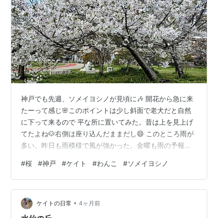
神戸でも先週、ソメイヨシノが見頃に🎶 開花から急に来
たーって感じ🌸このポイントは少し斜面で老犬だと自然
に下って来るので 平な所に置いてみた。昔は上を見上げ
てたよね🐶右側は座り込んだままだし😄 このところ雨が
多い。昨日も雨模様で風が強かった。金曜も雨の予報。
今年は大急ぎで近場のソメイヨシノを見にいかなくちゃ
#
桜
#
神戸
#
ケイト
#
わんこ
#
ソメイヨシノ
😺
•
ケイトの日常
4ヶ月前