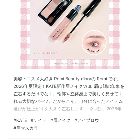
美容・コスメ大好き Romi Beauty diaryの Romi です。
2026年夏限定！KATE新作眉メイクᝰ✍🏻 眉は顔の印象を
左右するだけでなく、輪郭や立体感まで美しく見せてく
れる大切なパーツ。だからこそ、自分に合ったアイテム
選びが仕上がりを大きく左右します。 今回は、2026年夏
限定のKATEアイテムを実際に使ってレビュー。カラーや
#
KATE
#
ケイト
#
眉メイク
#
アイブロウ
使用感など、詳しくご紹介します。 プチプラとは思えな
#
眉マスカラ
いクオリティで、いつもの眉メイクをアップデートした
い方は必見です♡ 目次 ケイト デザイニングアイブロウ