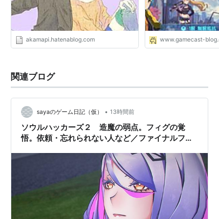
akamapi.hatenablog.com
www.gamecast-blog
関連ブログ
•
sayaのゲーム日記（仮）
13時間前
ソウルハッカーズ２ 造魔の弱点。フィグの覚
悟。依頼・忘れられない人など／ファイナルファ
ンタジー５ブラッドソード、マインゴーシュ、ラ
イジングサン、飛竜の槍、ボーンメイル、イージ
スの盾の所持数が９９個になる。