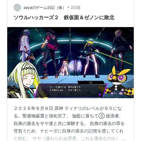
うます(ﾟ∀ﾟ) 今後実装の女性キャラは全引きで行くぜ と
•
いうわけで本日は限定スカウト「キラキラ綺羅星」の結
sayaのゲーム日記（仮）
2日前
果報告記事となります(´ω`)
ソウルハッカーズ２ 鉄仮面＆ゼノンに敗北
２０２６年８月８日 原神 ティナリのレベルが６０にな
る。聖遺物厳選と強化完了。 伽藍に落ちて③ 放浪者、
自身の過去をサヤ達と共に体験する。 自身の過去の罪を
背負うため、ナヒーダに自身の過去の記憶を渡してくれ
と頼む。 サヤ（逃れられぬ罪悪。これも運命なのか） 放