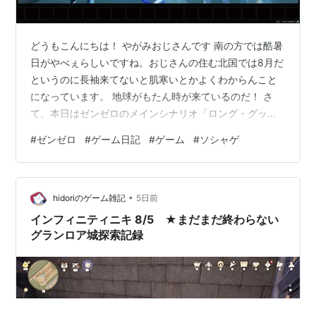
どうもこんにちは！ やがみおじさんです 南の方では酷暑
日がやべぇらしいですね。おじさんの住む北国では8月だ
というのに長袖来てないと肌寒いとかよくわからんこと
になっています。 地球がもたん時が来ているのだ！ さ
て、本日はゼンゼロのメインシナリオ「ロング・グッド
バイ」をクリアしたのでその感想などを書いていこうか
#
ゼンゼロ
#
ゲーム日記
#
ゲーム
#
ソシャゲ
と思います(´ω`) ゼンゼロメインシナリオのネタバレを含
みます。ご注意ください
•
hidoriのゲーム雑記
5日前
インフィニティニキ 8/5 ★まだまだ終わらない
グランロア城探索記録