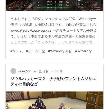
うるちです！ ３DダンジョンクロウルRPG「Wizardry外
伝 五つの試練」の日記5回目です。 前回の記事はこちら
www.atauru-kougyou.xyz 一通りチュートリアルを終え
て、いよいよ本題であるネル坑道の深層へと探索を進め
ることになった「きらめき隊」。はてさて何が飛び出す
ことやら。 深層・B4階へと進む うるち：今回からネル
#
ゲーム
#
ゲーム日記
#
Wizardry 外伝
#
Wizardry
坑道の深層探索を始めます。まずは前回ボス戦後にもら
った「青羽の鍵」を使って、ずっと開かなかったこの扉
を解錠するよ またわれ：アイテムで道を開いてしまえ
•
ば、わざわざくねくねしたダンジョンの奥深くまで行っ
sayaのゲーム日記（仮）
3日前
たり来たりしないで済むのはありがたいね。さて、行っ
ソウルハッカーズ２ ナナ戦やファントムソサエ
てみま…
ティの目的など