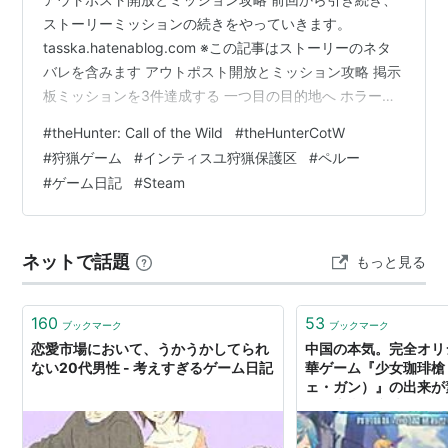
ストーリーミッションの続きをやっていきます。
tasska.hatenablog.com ※この記事はストーリーのネタ
バレを含みます アウトポスト開放とミッション攻略 掲示
板ミッションを3件達成する 一つ目の目的地へ ホラーハ
ウスを発見？ 残り二つの目的地へ ※本記事はアフィリエ
#
theHunter: Call of the Wild
#
theHunterCotW
イト広告を利用しています。 掲示板ミッションを3件達
#
狩猟ゲーム
#
インティスユ狩猟保護区
#
ペルー
成する ストーリーミッション：志願者募集 掲示板に貼っ
#
ゲーム日記
#
Steam
てある掲示板ミッションを3つ達成せよ、とのこと。
【掲示板ミッション】 ライバル保護区：パルケ・フェル
ナンドのポスターを3枚撤去する 初心者ハンティング
ネットで話題
もっと見る
#1：シ…
160
53
ブックマーク
ブックマーク
恋愛市場において、うかうかしてられ
中国の本気。完全オリ
ない20代男性 - 考えすぎるゲーム日記
華ゲーム『少女珈琲槍
ェ・ガン）』の出来が
て、本当の意味でハマっ
記 - ゲームキャスト