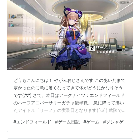
星」結果】
どうもこんにちは！ やがみおじさんです このあいだまで
寒かったのに急に暑くなってきて体がどうにかなりそう
です(;'∀') さて、本日はアークナイツ：エンドフィールド
のハーフアニバーサリーガチャ後半戦。 急に降って沸い
たアイドル「リーノ」の実装日となります(´ω`) 武陵での
事件も一段落したし、一応辻褄は合うか エンドフィール
#
エンドフィールド
#
ゲーム日記
#
ゲーム
#
ソシャゲ
ドは「無計画にガチャ引いて、引けなくなったらさよう
なら」の方針で進めているので今回もバッチリ引いちゃ