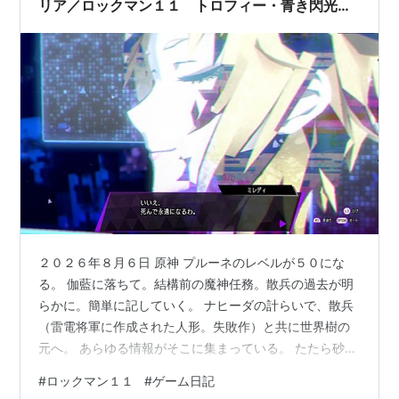
ーダが事前に残していた。このおか…
リア／ロックマン１１ トロフィー・青き閃光を
獲得／
２０２６年８月６日 原神 プルーネのレベルが５０にな
る。 伽藍に落ちて。結構前の魔神任務。散兵の過去が明
らかに。簡単に記していく。 ナヒーダの計らいで、散兵
（雷電将軍に作成された人形。失敗作）と共に世界樹の
元へ。 あらゆる情報がそこに集まっている。 たたら砂で
起こった騒動。散兵はそこで出会った人間達に裏切られ
#
ロックマン１１
#
ゲーム日記
たと思っている。けど事実は違った。散兵はそこで出会