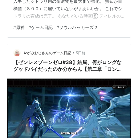
入手したシトラリ用の聖遺物を最大まで強化。 熟知が目
標値（８００）に届いていないがまあいいか。 これでシ
トラリの育成は完了。 あなたがいる時空⑧ ティレルの
元へ。呆然としているティレルの手を握る。 世界が燃え
#
原神
#
ゲーム日記
#
ソウルハッカーズ２
盛っている。これがカーンルイアの災厄か。 これがティ
レルが本来住んでいる時空。５００年前の世界。 ティレ
ル（私達、同じ世界の人間ではないのね） ティレル（私
•
にとってあなたは救世主よ。全てを守り全てを変えるこ
やがみおじさんのゲーム日記
5日前
とができる人） ティレルにあなたに会った証をくれない
【ゼンレスゾーンゼロ#38】結局、何がロングな
かと言われる。 サヤの兄に会…
グッドバイだったのか分からん【第二章「ロン
グ・グッドバイ」感想】