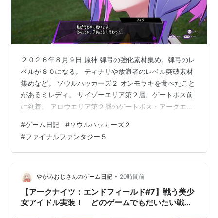
２０２６年８月９日 原神 弾弓の強化素材集め。弾弓のレ
ベルが８０になる。 ティナリや放浪者のレベル突破素材
集めなど。 ソウルハッカーズ２ オンモラキを食べたこと
があるミレディ。 サイゾーエリア第２層、ゲートボス前
に到着。 アロウエリア第２層のゲートボス・アークエン
ジェル撃破。 アロウヴィジョンクエスト２回目。 幼少
#
ゲーム日記
#
ソウルハッカーズ２
時、両親が亡くなる。とある児童養護施設でいじめにあ
#
ファイナルファンタジー５
っていた時、カブラギに助けてもらう。 カブラギは、両
親から虐待にあっていた。そして施設に保護される。 二
人とも、子供時代からお化け（悪魔）を見ることができ
ていた。 二人とも、今の世界は糞だと思っている。 なら
•
やがみおじさんのゲーム日記
20時間前
ヒーローになって、このくそ…
【アークナイツ：エンドフィールド#7】戦う美少
女アイドル実装！ どのゲームでもだいたい戦っ
てるなアイドル【限定スカウト「キラキラ綺羅