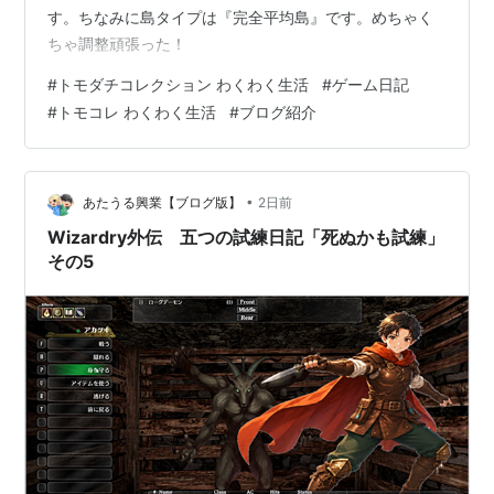
す。ちなみに島タイプは『完全平均島』です。めちゃく
ちゃ調整頑張った！
#
トモダチコレクション わくわく生活
#
ゲーム日記
#
トモコレ わくわく生活
#
ブログ紹介
•
あたうる興業【ブログ版】
2日前
Wizardry外伝 五つの試練日記「死ぬかも試練」
その5