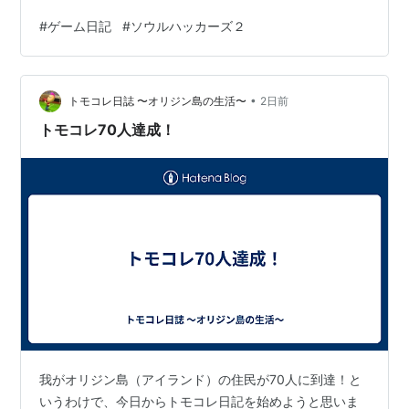
浪者、自分の手で捨てた記憶と感情を取り戻す。 今回の
#
ゲーム日記
#
ソウルハッカーズ２
放浪者の行動により、彼は、多くの真実を知ることがで
き、さらに多くの人の記憶から自分のことを忘れさせる
ことができた。 けど彼の身から過去は消えることはな
•
い。犯した罪など。 世界を変え、過去を変え、他人の運
トモコレ日誌 〜オリジン島の生活〜
2日前
命を変えるのは、たやすいことではない。たとえ神でも
トモコレ70人達成！
難しい。 ナヒーダの計画。ナヒーダや…
我がオリジン島（アイランド）の住民が70人に到達！と
いうわけで、今日からトモコレ日記を始めようと思いま