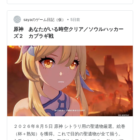
った人間達に裏切られたわけではなかった。全ては、フ
ァデュイ執行官・博士（ドッドーレ）の企みのせい。 世
•
界樹には、降臨者の情報は記録されていなかった。 世界
sayaのゲーム日記（仮）
5日前
樹は、テイワットに属する者しか記録しない。他の惑星
原神 あなたがいる時空クリア／ソウルハッカー
からやってきた人間は記録されない。 …
ズ２ カブラギ戦
２０２６年８月５日 原神 シトラリ用の聖遺物厳選。絵巻
（杯＋熟知）を獲得。これで目的の聖遺物が全て揃う。