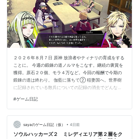
２０２６年８月７日 原神 放浪者やティナリの育成をする
ことに。 今週の鍛錬の道ノルマをこなす。継続の褒賞を
獲得。原石２０個、モラ４万など。今回の報酬で今期の
鍛錬の道は終わり。 伽藍に落ちて② 稲妻国へ。世界樹
に記録されている散兵についての記録の消去でどんな異
変が起きているか調査。 雷電五箇伝に関する伝説が変わ
#
ゲーム日記
っているくらい。 丹羽など散兵と関わった人物の死の運
命は変えられず。死んだ人間の歴史は変更できない模
様。 影響は散兵自身のみ。 ナヒーダも散兵のことを覚え
•
ていなかった。 もう彼のことを覚えているのは、異邦人
sayaのゲーム日記（仮）
4日前
のサヤのみ。 散兵の過去の記憶を素材にした童話。ナヒ
ソウルハッカーズ２ ミレディエリア第２層をク