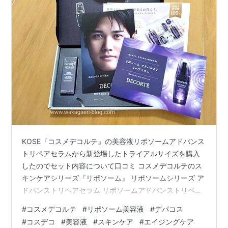
KOSE『コスメデコルテ』の美容液リポソームアドバンス
トリペアセラムから新登場したトライアルサイズを購入
したのでセット内容について口コミ コスメデコルテのス
キンケアシリーズ『リポソーム』 リポソームシリーズ ア
ドバンストリペアセラム リポソームアドバンストリペア
セラムのお試しサイズ 公式オンラインブティックで2024
#
コスメデコルテ
#
リポソーム美容液
#
デパコス
年新発売 購入方法 注意点 トライアルサイズのセット内
#
コスデコ
#
美容液
#
スキンケア
#
エイジングケア
容 ミニサイズのリポソーム美容液 大谷翔平選手のリーフ