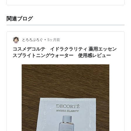
てあることが多い。そして今回頂いたアリィーのように
「化粧下地」であっても「SPF50 PA++++」で日焼け止
関連ブログ
め効果を謳っていることも多い。しかも今回なんて、
日…
•
とろろぶろぐ
5ヶ月前
コスメデコルテ イドラクラリティ 薬用エッセン
スブライトニングウォーター 使用感レビュー