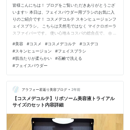
皆様こんにちは！ ブログをご覧いただきありがとうござ
います✨ 本日は、フェイスパウダー用ブラシのお気に入
りのご紹介です！ コスメデコルテ スキンヒュージョンフ
ェイスブラシ。 こちらは天然毛ではなく マイクロポーラ
スファイバーです。 使い心地＆コスパの総合点で、 ◎ 柔
らかな肌当たり♪ 平べったいつくりで、 お粉をとって、
#
美容
#
コスメ
#
コスメデコルテ
#
コスデコ
顔にのせる時に使いやすいです。 パフよりも少ないお粉
#
スキンヒュージョン
#
フェイスブラシ
の量で、 お顔全体にふんわりのせることができます。 ぼ
#
肌当たりが柔らかい
#
石鹸で洗える
ってりつかないところもお気に入り♪ 私は顎下からほほ、
#
フェイスパウダー
おでこと 下から上に滑らせていきます。 その方が、均一
にのせられる気がする。 チカラの入り具合なのか、 気の
せいなのか…
•
アラフォー若返り美容ブログ
2年前
【コスメデコルテ】リポソーム美容液トライアル
サイズのセット内容詳細