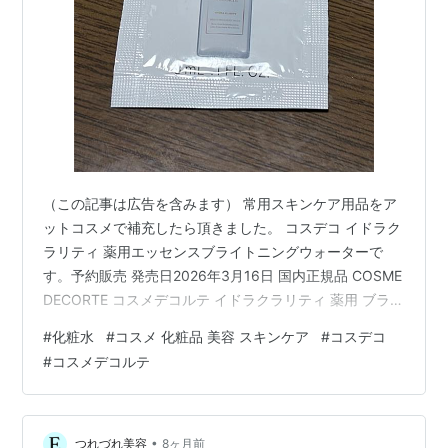
（この記事は広告を含みます） 常用スキンケア用品をア
ットコスメで補充したら頂きました。 コスデコ イドラク
ラリティ 薬用エッセンスブライトニングウォーターで
す。予約販売 発売日2026年3月16日 国内正規品 COSME
DECORTE コスメデコルテ イドラクラリティ 薬用 ブライ
トニング エッセンス ウォーター / 200mL 魅惑 化粧品 ス
#
化粧水
#
コスメ 化粧品 美容 スキンケア
#
コスデコ
キンケア コスメ メイク 誕生日 記念日 母の日 プレゼント
#
コスメデコルテ
ギフト 彼女 妻 母 女性 人気 ご褒美 忘年会価格：6,820円
（税込、送料無料) (2026/2/10時点) 楽天で購入 アットコ
スメって発売直前のコスメも貰えるんですね…！嬉し
い。 …
•
つれづれ美容
8ヶ月前