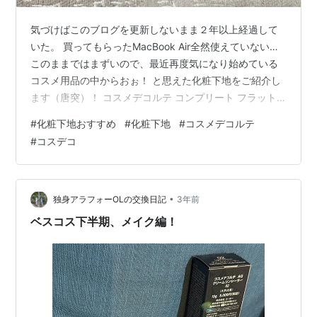
気づけばこのブログを更新しないまま２年以上経過して
いた。 買ってもらったMacBook Air全然使えていない…
このままではまずいので、最近再度気になり始めている
コスメ用品の中からおぉ！ と思えた化粧下地をご紹介し
ます（唐突）！ コスメデコルテ コンプリート フラット
プライマー コスメデコルテ コンプリート フラット プラ
#
化粧下地おすすめ
#
化粧下地
#
コスメデコルテ
イマーです！ 以下公式説明 SPF20・PA++ 肌そのものを
#
コスデコ
美しく均一に見せる、素肌演出プライマー。肌のトーン
を自然にととのえ、素肌そのものが輝くような透明感の
ある仕上がりを実現します。オールシーズンお使いいた
だけます。リラックス感と華やかさを感じさせる、フレ
•
独身アラフォーOLの交換日記
3年前
ッシュグリ…
ベスコス下半期、メイク編！