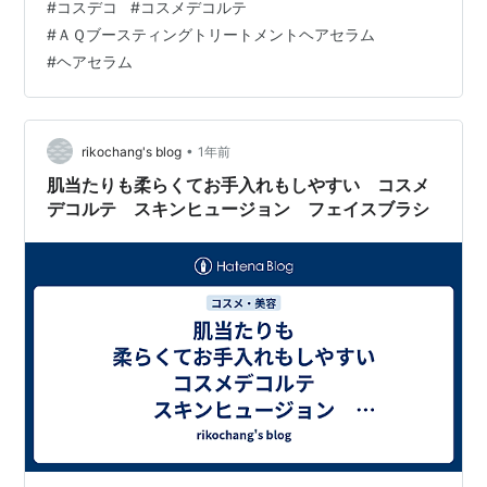
#
コスデコ
#
コスメデコルテ
コルテ「ＡＱブースティング トリートメントヘアセラ
#
ＡＱブースティングトリートメントヘアセラム
ム」 筆者の髪質プロフィール📝 ● 髪質： 硬い・多い・
#
ヘアセラム
太いロングヘアー ● 悩み： うねり、乾燥、広がり、表面
のパヤパヤ毛、30代からの髪質の変化 ● メンテナンス：
年1回の縮毛矯正 ●現在のブーム： 色々なブランドのシ
ャンプー＆…
•
rikochang's blog
1年前
肌当たりも柔らくてお手入れもしやすい コスメ
デコルテ スキンヒュージョン フェイスブラシ