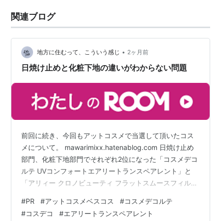
関連ブログ
•
地方に住むって、こういう感じ
2ヶ月前
日焼け止めと化粧下地の違いがわからない問題
前回に続き、今回もアットコスメで当選して頂いたコス
メについて。 mawarimixx.hatenablog.com 日焼け止め
部門、化粧下地部門でそれぞれ2位になった「コスメデコ
ルテ UVコンフォートエアリートランスペアレント」と
「アリィー クロノビューティ フラットスムースフィルタ
ーUV」なんだけど、私にはこの２つの違いがよくわから
#
PR
#
アットコスメベスコス
#
コスメデコルテ
ない。この2つについて考えると混乱しかない。 最近の
#
コスデコ
#
エアリートランスペアレント
「日焼け止め」って「化粧下地にもなります」って書い