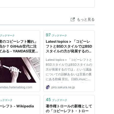
には手段を選ばない企業や大学で働いていることが多いの
もっと見る
97
ブックマーク
ブックマーク
者のコピーレフト離れ」
Latest topics > 「コピーレ
か？ GitHub世代に注
フトとBSDスタイルではBSD
みる - YAMDAS現更
スタイルの方が発展するので
歴
は」という議論についての誤
Latest topics > 「コピーレフトと
解 - outsider reflex
BSDスタイルではBSDスタイルの
方が発展するのでは」という議論
についての誤解あるいは言葉の裏
にある欺瞞 宣伝。日経Linuxにて
Linuxの基礎？を紹介する漫画
amdas.hatenablog.com
piro.sakura.ne.jp
「シス管系女子」を連載させてい
ただいています。 以下の特設サ
イトにて、単行本まんがでわかる
45
ックマーク
ブックマーク
Linux シス管系女子の試し読み
レフト - Wikipedia
著作権トロールの新種として
が...
の「コピーレフト・トロー