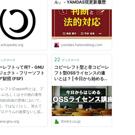
ル」 - YAMDAS現更新履歴
.wikipedia.org
yamdas.hatenablog.com
22
ブックマーク
ブックマーク
レフトって何? - GNU
コピーレフト型と非コピーレ
ジェクト - フリーソフト
フト型OSSライセンスの違
財団 (FSF)
いとは？ | 今日から始める
OSSライセンス講座 | Think
レフト(Copyleft)とは、プ
IT（シンクイット）
ラム(もしくはその他の著作
自由(自由の意味において。
償」ではなく)とし、加えて
プログラムの改変ないし拡張
たバージョンもすべて自由で
ww.gnu.org
thinkit.co.jp
ことを要求するための、一般
手法の一つです。 あるプロ
ムを自由ソフトウェアにする