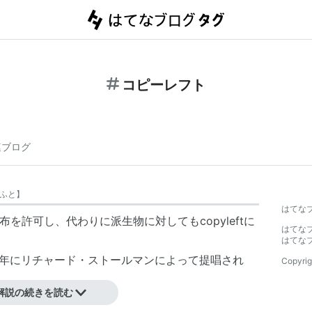
コピーレフト
連ブログ
ふと
】
はてな
配布を許可し、代わりに派生物に対してもcopyleftに
はてな
はてな
1984年にリチャード・ストールマンによって提唱され
Copyrig
解説の続きを読む
/