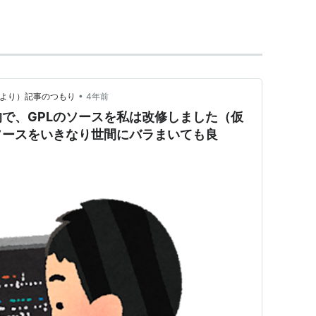
、改変を制限しない
を制限しない
コピー、再配布、改変を制限してはならない
•
記というより）記事のつもり
4年前
後の使用と改変に制限が無いよう、全ての情報を含め
で、GPLのソースを私は改修しました（仮
ソースコード含む)
ソースをいきなり世間にバラまいても良
いずれにおいても、コピーまたは派生物にコピーレフ
を明記しなければならない