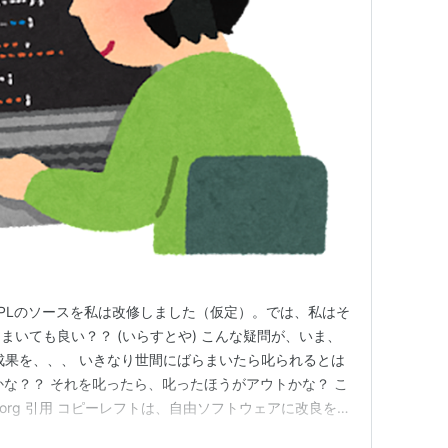
PLのソースを私は改修しました（仮定）。では、私はそ
まいても良い？？ (いらすとや) こんな疑問が、いま、
成果を、、、 いきなり世間にばらまいたら叱られるとは
かな？？ それを叱ったら、叱ったほうがアウトかな？ こ
nu.org 引用 コピーレフトは、自由ソフトウェアに改良を加
マたちがそうする許可を得る助けにもなります。こういっ