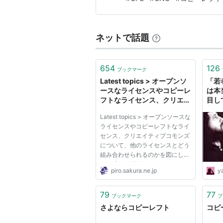
たプログラマたちは、金儲け
です。プログラマは自分の…
ネットで話題
654
126
ブックマーク
Latest topics > オープンソ
「若
ースなライセンスやコピーレ
は本当
フトなライセンス、クリエイ
目して
ティブコモンズについて、他
新履
Latest topics > オープンソースな
のライセンスとどう組み合わ
ライセンスやコピーレフトなライ
せられる
センス、クリエイティブコモンズ
について、他のライセンスとどう
組み合わせられるのかを図にして
みた 宣伝。日経LinuxにてLinux
piro.sakura.ne.jp
y
の基礎？を紹介する漫画「シス管
系女子」を連載させていただいて
います。 以下の特設サイトに
79
77
ブックマーク
ブ
て、単行本まんがでわかる
さよならコピーレフト
コピー
Linux...