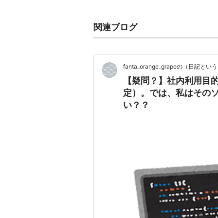
コピーレフトの定義
関連ブログ
創造物の使用、コピー、再配布
改変したもの(派生物)の再配布
改変したもの(派生物)の使用、
fanta_orange_grapeの（日
コピー、再配布の際には、その
【疑問？】社内利用目的
る必要がある(ソフトウェアでは
定）。では、私はその
使用、コピー、再配布、改変の
い？？
トのライセンスを適用し、これ