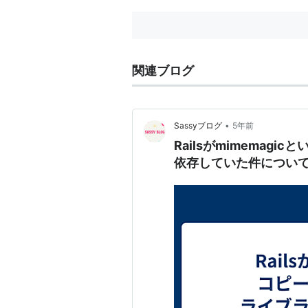
一番
ド...
関連ブログ
•
Sassyブログ
5年前
Railsがmimemag
依存していた件につい