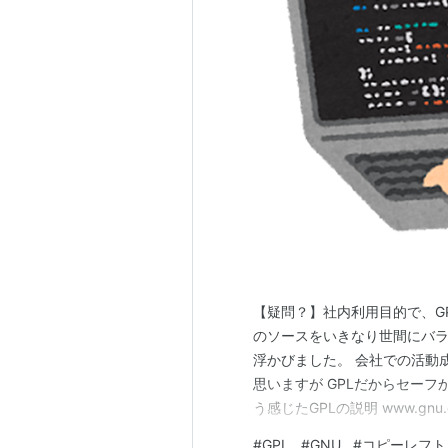
【疑問？】社内利用目的で、G
のソースをいきなり世間にバラ
浮かびました。 会社での活動
思いますが GPLだからセーフ
う感じたGPLの説明 www.g
えたいと思っているプログラ
#
GPL
#
GNU
#
コピーレフト