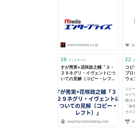
www.itmedia.co.jp
ja
28
22
ブックマーク
すが秀実+花咲政之輔「３・
コピー
２９ネグリ・イヴェントにつ
プロ
いての見解（コピー・レフ
ウェア
ト）」 - 荻上式BLOG
コピー
ログ
物)を
「無
その
され
seijotcp.hatenablog.com
w
ある
的な
グラ