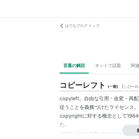
はてなブログ トップ
言葉の解説
ネットで話題
関
コピーレフト
(
一般
)
【
こぴーれ
copyleft。自由な引用・改変・再
従うことを義務づけたライセンス。
copyrightに対する概念として
た。
→
http://copyleft.ring.hatena.ne.jp