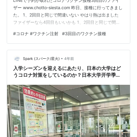
LINEで予約が取れたコロナワクチン接種3回目のファイ
ザー www.chotto-siesta.com 昨日、接種に行ってきまし
た。 1、2回目と同じで間違いない やはり熱は出ました
ファイザーなら4回目もいいかも 1、2回目と同じで間違
いない 接種経過はこちら モデルナ（8月末） モデルナ
#
コロナ #ワクチン注射
#
3回目のワクチン接種
（9月末） ファイザー（昨日、4/9） ちなみに、いずれ
も接種時間は15時から16時ごろ 昨日も16時からの予約。
前回、前々回の職域接種は電車を乗り継いで35分はかか
•
る場所 昨日は自転車で15分くらいの大阪駅近くのクリニ
Spark (スパーク/星火)
4年前
ック ここの体力消費も、同じくらい？…
入学シーズンを迎えるにあたり、日本の大学はど
うコロナ対策をしているのか？日本大学开学季，
如何应对新冠疫情？