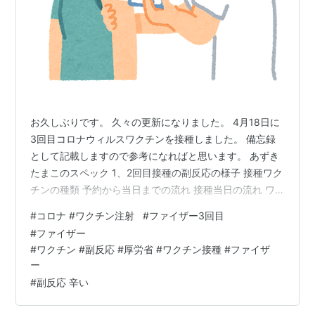
お久しぶりです。 久々の更新になりました。 4月18日に
3回目コロナウィルスワクチンを接種しました。 備忘録
として記載しますので参考になればと思います。 あずき
たまこのスペック 1、2回目接種の副反応の様子 接種ワク
チンの種類 予約から当日までの流れ 接種当日の流れ ワ
クチン接種後の3日間のスケジュールと副反応（ファイザ
#
コロナ #ワクチン注射
#
ファイザー3回目
ーを接種） 1日目（接種日当日） 2日目 3日目 最後に(コ
#
ファイザー
ロナウイルスワクチン接種について） あずきたまこのス
#
ワクチン #副反応 #厚労省 #ワクチン接種 #ファイザ
ペック アラフォー ぽっちゃり体型（運動習慣なし） 既
ー
往歴なし 1.2回目ファイザー接種 1、2回目接種の副反応
#
副反応 辛い
の様子 azukitamako.hatenablog.…