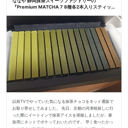
ななや 静岡抹茶スイーツファクトリーの
『Premium MATCHA 7 8種各2本入りスティッ
ク』とワクチン3回目。
以前TVでやっていた気になる抹茶チョコをネット通販で
お取り寄せしてみました。 先日、京都の河津桜探しに行
った際にイートインで抹茶アイスを堪能しましたが、家
族用にネットでポチっておいたのです。 早く食べたかっ