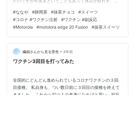
たのですが年度末ということもあって休みが取れず、ワ
クチン3回目の接種で横浜へ帰省したタイミングでようや
#
ななや
#
静岡茶
#
抹茶チョコ
#
スイーツ
く口にすることができました。 二人で食べれるように1つ
#
コロナ #ワクチン注射
#
ワクチン #副反応
の濃さで2本入ってます。 まずは左端のシンプルなもの
#
Motorola
#
motolora edge 20 Fusion
#
抹茶スイーツ
から。 『おぉ〜。抹茶感すご〜い』。 抹茶がチョコに全
然負けてないです。 一本食べると次が食べたくなってし
まい、時間をおいてはあっという間に半日で食べきって
しまいました。 因みに右端はほ…
•
繊細さんから見る景色
4年前
ワクチン3回目を打ってみた