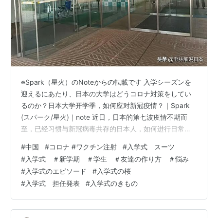
※Spark（星火）のNoteからの転載です 入学シーズンを
迎えるにあたり、日本の大学はどうコロナ対策をしてい
るのか？日本大学开学季，如何应对新冠疫情？｜Spark
(スパーク/星火)｜note 近日，日本的第七波疫情不期而
至，已经习惯与新冠病毒共存的日本人，如何进行日常应
对？让我们以某所大学为例，一探究竟。 最近、日本では
#
中国
#
コロナ #ワクチン注射
#
入学式 スーツ
コロナの第7波が予告もなしにやってきた。すでに新型コ
#
入学式 ＃新学期 ＃学生 ＃友達の作り方 ＃悩み
ロナウイルスとの生活に慣れている日本人は、日々どの
#
入学式のエピソード
#
入学式の桜
ように対処しているのだろう。 ある大学を例にとって調
#
入学式 担任発表
#
入学式のきもの
べてみた。 4月，樱花纷落“花吹雪”，日本的大学进入了开
学季，新生穿着笔挺的西服套装，刚刚结束简短的开学典
礼。大学的校园…