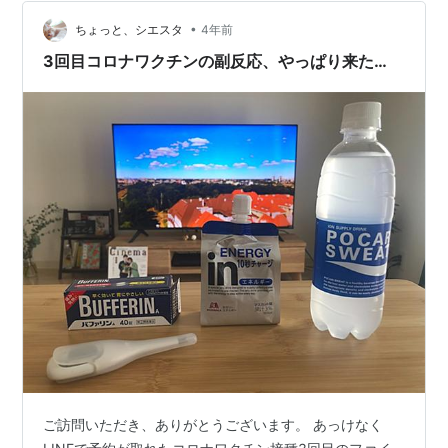
たが、現実的に色々と行動するための免罪符にもなって
いるので、仕方なく受けてきました。 一般病院でネット
•
ちょっと、シエスタ
4年前
予約して受けました。 時間指定だった…
3回目コロナワクチンの副反応、やっぱり来た…
ご訪問いただき、ありがとうございます。 あっけなく