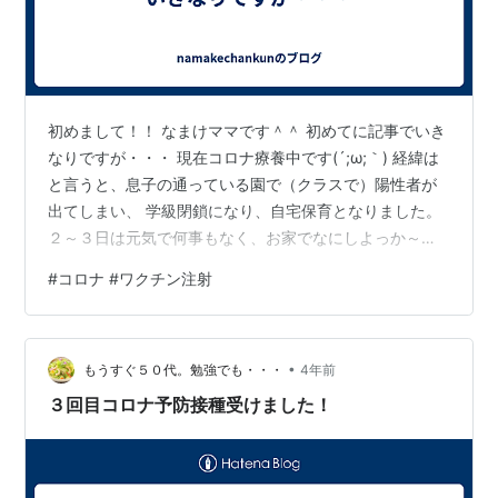
初めまして！！ なまけママです＾＾ 初めてに記事でいき
なりですが・・・ 現在コロナ療養中です(´;ω;｀) 経緯は
と言うと、息子の通っている園で（クラスで）陽性者が
出てしまい、 学級閉鎖になり、自宅保育となりました。
２～３日は元気で何事もなく、お家でなにしよっか～な
んて余裕もあったのですが （何なら仕事も休めてラッキ
#
コロナ #ワクチン注射
ーくらいに思ってました。。。） で、パパにも連絡して
お仕事を息子のコロナの検査結果がでるまでお休みに。
ぜったいにかからない！と思って余裕でいたら、息子発
•
熱(´;ω;｀) 咳も出てるしコレは、、、と思い、内科に連
もうすぐ５０代。勉強でも・・・
4年前
絡しすぐに受診させてもらい、検査した結果、陽性でし
３回目コロナ予防接種受けました！
た。 その3日後に…