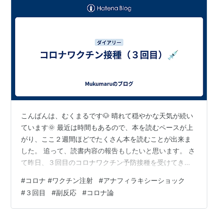
こんばんは、むくまるです🐶 晴れて穏やかな天気が続い
ています🌞 最近は時間もあるので、本を読むペースが上
がり、ここ２週間ほどでたくさん本を読むことが出来ま
した。 追って、読書内容の報告もしたいと思います。 さ
て昨日、３回目のコロナワクチン予防接種を受けてきま
した。 オミクロンから新型株に移行しつつあり、感染者
#
コロナ #ワクチン注射
#
アナフィラキシーショック
多数でありながら重傷者数が極めて少ないことから、
#
３回目
#
副反応
#
コロナ論
「受ける意味あるの？副反応で辛い思いをするならコロ
ナに罹患した方がましじゃないの？？」 と思っていまし