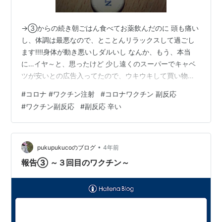
→③からの続き朝ごはん食べてお薬飲んだのに 頭も痛い
し、体調は最悪なので、とことんリラックスして過ごし
ます!!!!身体が動き悪いしダルいし なんか、もう、本当
に…イヤ～と、思ったけど 少し遠くのスーパーでキャベ
ツが安いとの広告入ってたので、ウキウキして買い物行
って来ました笑でも、帰って来てからも 体調最悪…パン
#
コロナ #ワクチン注射
#
コロナワクチン 副反応
食べてお薬のんで寝ました。 19時位に起きて、まぁ 薬も
#
ワクチン副反応
#
副反応 辛い
飲みたいし 熱も有るのか熱くて熱くて… ひとまず起き
て、ご飯食べて、熱をはかってみると平熱が低い私には
もう既に辛い体温です…😢人生初の冷えピタが活躍しま
した。 とっても気持ちよく眠れました。熱くて、頭痛く
•
pukupukucoのブログ
4年前
て… 横になっても結局、なか…
報告③ ～３回目のワクチン～