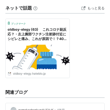
ネットで話題
もっと見る
8
ブックマーク
oldboy-elegy (63) これコロナ副反
応？・左上腕部ワクチン注射跡付近に
シビレと痛み、これが原因で！？40年
昔のドジを思い出す - oldboy-elegy
のブログ
oldboy-elegy.hateblo.jp
関連ブログ
•
namakechankunのブログ
4年前