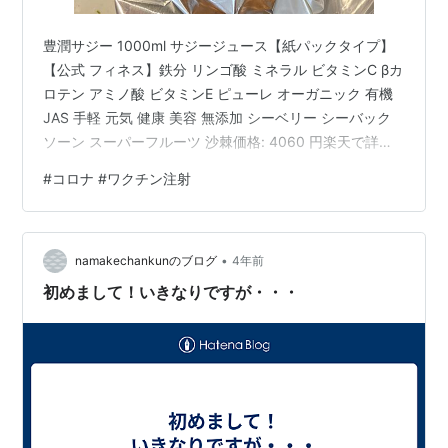
豊潤サジー 1000ml サジージュース【紙パックタイプ】
【公式 フィネス】鉄分 リンゴ酸 ミネラル ビタミンC βカ
ロテン アミノ酸 ビタミンE ピューレ オーガニック 有機
JAS 手軽 元気 健康 美容 無添加 シーベリー シーバック
ソーン スーパーフルーツ 沙棘価格: 4060 円楽天で詳細
を見る こんにちは！ なまけママです🦥 本日から息子の
#
コロナ #ワクチン注射
療養が解除になり、 無事！保育園に登園することが出来
ましたー👏 久々の保育園だからか（私がまだ解除されて
ない為、パパが送迎） あんなに毎日のように、いつから
•
保育園いけるの？と聞いていたのに着いたら泣く(T . T)
namakechankunのブログ
4年前
理由も寒い〜とか謎の理由で… （…
初めまして！いきなりですが・・・