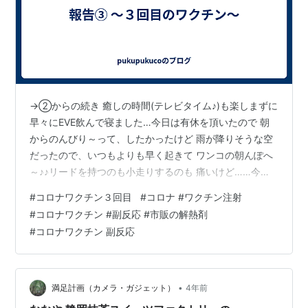
→②からの続き 癒しの時間(テレビタイム♪)も楽しまずに
早々にEVE飲んで寝ました…今日は有休を頂いたので 朝
からのんびり～って、したかったけど 雨が降りそうな空
だったので、いつもよりも早く起きて ワンコの朝んぽへ
～♪♪リードを持つのも小走りするのも 痛いけど……今日
も愛する彼(ワンコ)は元気です♥️ 無事になんとか散歩を
#
コロナワクチン３回目
#
コロナ #ワクチン注射
終え、太もも、背中…あちこちの痛みに耐え帰宅… 犬に
#
コロナワクチン #副反応 #市販の解熱剤
合図だす時に、太ももをポンっと叩くのですが 『ぅわっ
#
コロナワクチン 副反応
っっっ』って、声が出るくらいにもう痛い…😢 そんなん
でもお腹はぐぅぐう鳴ってます😆山盛りのご飯食べなが
ら『顎も痛いな～。んな訳ないっか♪』って、 マミーと話
ながら たっぷ…
•
満足計画（カメラ・ガジェット）
4年前