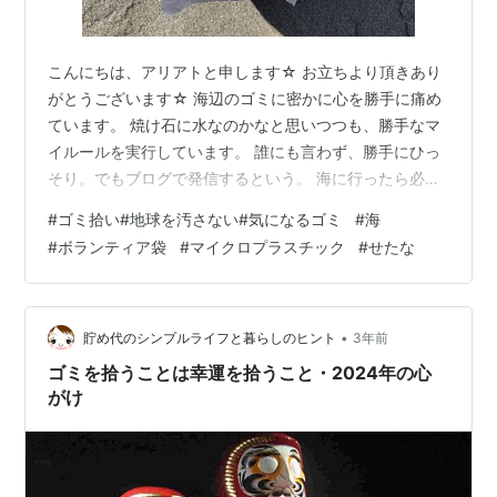
こんにちは、アリアトと申します☆ お立ちより頂きあり
がとうございます☆ 海辺のゴミに密かに心を勝手に痛め
ています。 焼け石に水なのかなと思いつつも、勝手なマ
イルールを実行しています。 誰にも言わず、勝手にひっ
そり。でもブログで発信するという。 海に行ったら必ず
何か一つでもゴミひろいをする。
#
ゴミ拾い#地球を汚さない#気になるゴミ
#
海
#
ボランティア袋
#
マイクロプラスチック
#
せたな
•
貯め代のシンプルライフと暮らしのヒント
3年前
ゴミを拾うことは幸運を拾うこと・2024年の心
がけ