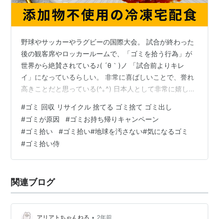
野球やサッカーやラグビーの国際大会。 試合が終わった
後の観客席やロッカールームで、「ゴミを拾う行為」が
世界から絶賛されている♪( ´θ｀)ノ 「試合前よりキレ
イ」になっているらしい。 非常に喜ばしいことで、誉れ
高きことだと思っている(^｡^) 日本人として非常に嬉し
い。 かたや日本国内を見ると、自動販売機の隣に設置さ
#
ゴミ 回収 リサイクル 捨てる ゴミ捨て ゴミ出し
れた空き缶入れは「訳の分からないゴミ」が入れられた
#
ゴミが原因
#
ゴミお持ち帰りキャンペーン
りして、空き缶入れが溢れかえっているo(｀ω´ )o 空き缶
#
ゴミ拾い
#
ゴミ拾い#地球を汚さない#気になるゴミ
入れが溢れかえっているためか、空き缶入れの隣に空き
#
ゴミ拾い侍
缶や空き瓶がキレイに立てられていたりする。 何か滑稽
な感じもあったりする(ﾟωﾟ) 空き缶入れの使い方が、あま
りに酷いから…
関連ブログ
•
アリアトちゃんねる
2年前