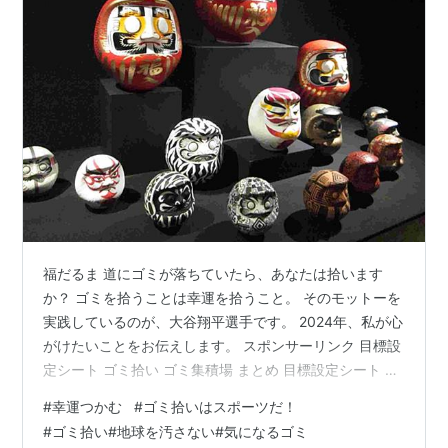
福だるま 道にゴミが落ちていたら、あなたは拾います
か？ ゴミを拾うことは幸運を拾うこと。 そのモットーを
実践しているのが、大谷翔平選手です。 2024年、私が心
がけたいことをお伝えします。 スポンサーリンク 目標設
定シート ゴミ拾い ゴミ集積場 まとめ 目標設定シート マ
ンダラチャート 画像は大谷選手が2010年12月に作成した
#
幸運つかむ
#
ゴミ拾いはスポーツだ！
目標設定シート。 几帳面な性格であることは一目瞭然で
#
ゴミ拾い#地球を汚さない#気になるゴミ
すね。 当時の大谷選手は、花巻東高校に在籍の高校生。