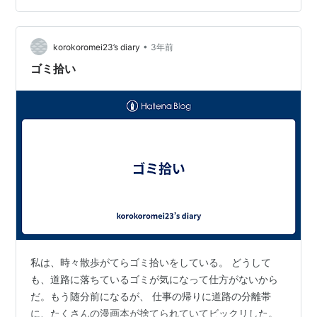
縦9つ、横に9つの目標を書いて、全部で81の目標を設定
しています。 その中には「不安をなくす」や「仲間を思
いやる」があり、ゴミを拾いも。 大谷が花巻東時代に書
•
korokoromei23’s diary
3年前
いた「…
ゴミ拾い
私は、時々散歩がてらゴミ拾いをしている。 どうして
も、道路に落ちているゴミが気になって仕方がないから
だ。もう随分前になるが、 仕事の帰りに道路の分離帯
に、たくさんの漫画本が捨てられていてビックリした。