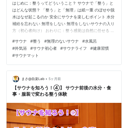
はじめに：整うってどういうこと？ サウナで「整う」と
はどんな状態？ 「整う」と「無理」は紙一重 のぼせや脱
水はなぜ起こるのか 安全にサウナを楽しむポイント 水分
補給を忘れない 無理をしない 無理をしないサウナの入り
方（初心者向け） おわりに：整う感覚は自然に任せる 参
考商品：サウナマット はじめに：整うってどういうこ
#
サウナ
#
整う
#
無理のないサウナ
#
水風呂
と？ サウナに通う人の間でよく聞く言葉が「今日は整っ
#
外気浴
#
サウナ初心者
#
サウナライフ
#
健康習慣
た」です。 サウナの魅力を表す言葉として定着していま
#
サウナマット
すが、初めてサウナを体験する人には少し誤解を生むこ
ともあります。 「整うためには長く我慢するべき」「我
慢しなければ気持ちよくなれない」 そう考えてしまう人
もいるのです。しかし実際…
•
まさ@自楽Lab
5ヶ月前
【サウナを知ろう！④】 サウナ前後の水分・食
事・服装で変わる整う体験