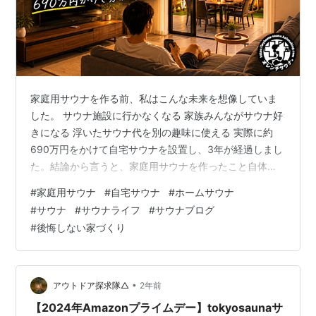
家庭用サウナを作る前、私はこんな未来を想像していま
した。 サウナ施設に行かなくなる 家族みんながサウナ好
きになる 浮いたサウナ代を別の趣味に使える 実際に約
690万円をかけて自宅サウナを設置し、3年が経過しまし
た。結論から言うと、家庭用サウナを作ったこと自体に
後悔はありません。ただし、想像していた未来と実際の3
#
家庭用サウナ
#
自宅サウナ
#
ホームサウナ
年後は少し違いました。
#
サウナ
#
サウナライフ
#
サウナブログ
#
後悔しない家づくり
•
アウトドア探求隊△
2年前
【2024年Amazonプライムデー】tokyosaunaサ