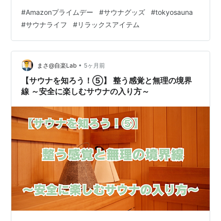
箕面市、代表：吉川了）が運営するこのブランドは、現
#
Amazonプライムデー
#
サウナグッズ
#
tokyosauna
代の忙しいライフスタイルに新しいリラクゼーションを
#
サウナライフ
#
リラックスアイテム
提案します。 セール期間と対象製品 割引対象製品と価格
サウナハット サウナマット メッシュバッグ オーガニッ
クタオル tokyosauna Tシャツ tokyosaunaの魅力とブラ
ンドコンセプト 休日の新しい過ごし方…
•
まさ@自楽Lab
5ヶ月前
【サウナを知ろう！⑤】 整う感覚と無理の境界
線 ～安全に楽しむサウナの入り方～