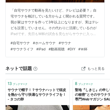
「自宅サウナで動画を見たいけど、テレビは必要？」自
宅サウナを検討している方からよく聞かれる質問です。
我が家はサウナを作って3年以上になりますが、実はテレ
ビを設置していません。その代わりに活躍しているのが
iPadです。先日もW杯の試合を見ながらサウナに入って
いました。気づけばそこは、スタジアムより近い特等
#
自宅サウナ
#
ホームサウナ
#
サウナ
席。今回は我が家の動画視聴環境や設置方法、実際に3年
#
サウナライフ
#
iPad
#
動画視聴
#
DIY
#
Ｗ杯
間使って感じたメリット・デメリットを紹介します。 ==
この記事でわかること== 自宅サウナで動画を見る方法
iPadを活用した設置方法 テレビを設置しなかった理由 W
ネットで話題
もっと見る
杯や野球観戦との相性 導入前に知っておきたい注意点 関
連記事：自宅サウナの導入…
13
8
ブックマーク
ブックマーク
サウナで帽子！？サウナハットで頭皮
聖地『しきじ』の申し
を熱から守り快適なサウナライフを！
の秘密”とそのサウナ
- タコの卵
専門Webマガジン SA
ナーズ］