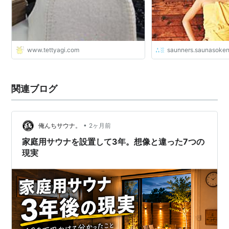
www.tettyagi.com
saunners.saunasoken
関連ブログ
•
俺んちサウナ。
2ヶ月前
家庭用サウナを設置して3年。想像と違った7つの
現実