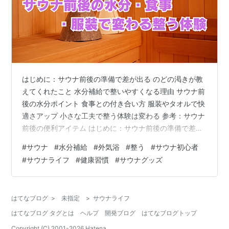
はじめに：サウナ前後の準備で差が出る のどの渇きが教
えてくれたこと 水分補給で整いやすくなる理由 サウナ前
後の水分ポイント 食事との付き合い方 服装やタオルで快
適さアップ 小さな工夫で整う体験は変わる 参考：サウナ
前後の便利アイテム はじめに：サウナ前後の準備で差が
出る サウナで「整う」感覚を覚え始めた頃、終わったあ
#
サウナ
#
水分補給
#
外気浴
#
整う
#
サウナ初心者
とに異様に喉が渇き、体がだるくなった経験がありま
#
サウナライフ
#
健康習慣
#
サウナグッズ
す。 「熱中症？」と少し心配になりましたが、よく考え
てみると、水分補給や食事、服装のちょっとしたバラン
スで体験が大きく変わることに気づきました。 サウナで
はてなブログ
>
未指定
>
サウナライフ
快適に整うためには、入る前の準備と出たあとケアがと
はてなブログ タグとは
ヘルプ
開発ブログ
はてなブログトップ
ても大切です。 のどの渇きが教…
Copyright (C) 2001-
2026
Hatena.