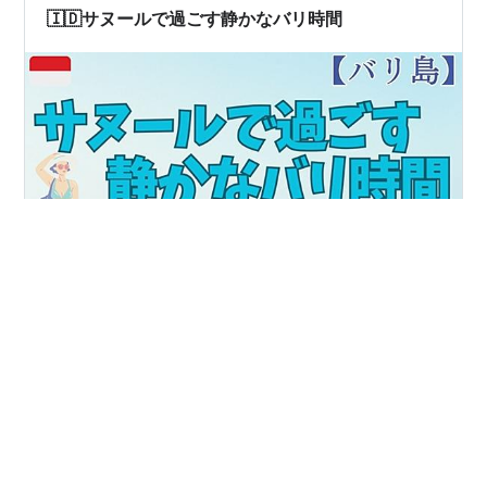
🇮🇩サヌールで過ごす静かなバリ時間
バリ島と聞くと、クタやレギャンのような賑やかなエリ
アを思い浮かべる人も多いかもしれません。でもインド
ネシアは、それだけじゃない。 同じ島の中に、まったく
違う空気をまとった場所もあります。今回は、落ち着い
た海辺のエリアへ。 いつものようにローカルバスに乗っ
て、散歩がてら出かけてきました。穏やかな海、整った
#
バリ島
#
インドネシア
#
サヌール
#
クタ