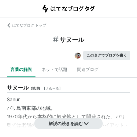
はてなブログ トップ
サヌール
このタグでブログを書く
言葉の解説
ネットで話題
関連ブログ
サヌール
(
地理
)
【
さぬーる
】
Sanur
バリ島南東部の地域。
1970年代から本格的に観光地として開発された、バリ
解説の続きを読む
島では老舗のビーチリゾート地域。バリ・ハイアット・
ホテルなどがある。