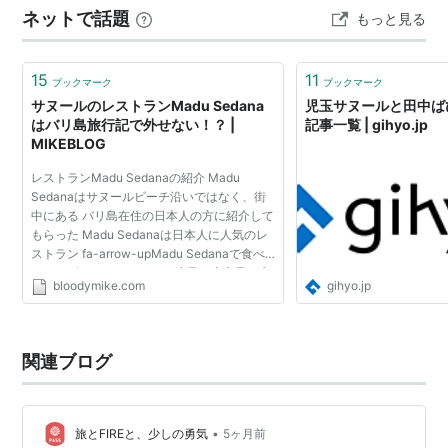
ネットで話題
もっと見る
ンダンスを見た時に、ベンチに敷いて座布団代わり。 こ
の2ヶ所、自分達の座…
15
11
ブックマーク
ブックマーク
サヌールのレストランMadu Sedana
児玉サヌールと田中ば
はバリ島旅行記で外せない！？ |
記事一覧 | gihyo.jp
MIKEBLOG
レストランMadu Sedanaの紹介 Madu
Sedanaはサヌールビーチ沿いではなく、街
中にある バリ島在住の日本人の方に紹介して
もらった Madu Sedanaは日本人に人気のレ
ストラン fa-arrow-upMadu Sedanaで食べ
たナシゴレンスペシャル。小皿の唐辛子は辛
bloodymike.com
gihyo.jp
すぎです。 レストランMadu Sedanaはサヌ
ールビーチ沿いではなく、街中にあ...
関連ブログ
•
旅とFIREと、少しの勇気
5ヶ月前