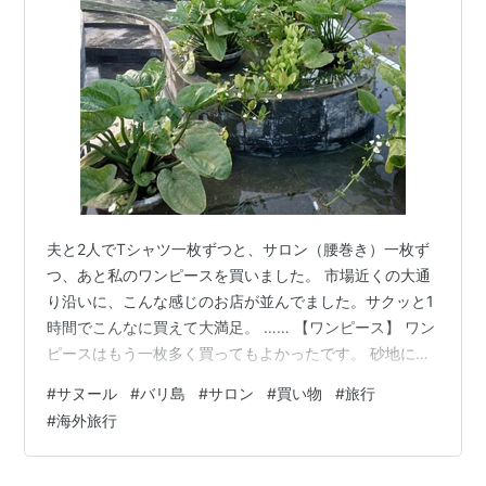
夫と2人でTシャツ一枚ずつと、サロン（腰巻き）一枚ず
つ、あと私のワンピースを買いました。 市場近くの大通
り沿いに、こんな感じのお店が並んでました。サクッと1
時間でこんなに買えて大満足。 …… 【ワンピース】 ワン
ピースはもう一枚多く買ってもよかったです。 砂地に座
っても気にならないし、持ち歩きも嵩張らない。サラッ
#
サヌール
#
バリ島
#
サロン
#
買い物
#
旅行
と涼しく、安い♪ 都会とは違う旅先仕様は、着てて気分転
#
海外旅行
換になりますね。 …… 【サロン（腰巻き）】 サロンは滅
茶苦茶、活用度が高かったです！ このお姉さんが着てる
感じの物です。 ウブドでケチャダンスと、レゴン&バロ