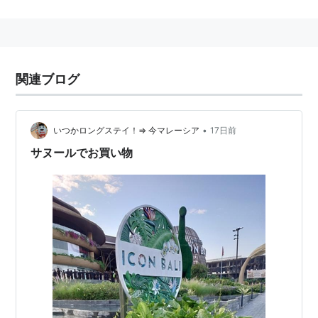
観光地の雰囲気と地元住民との共存が比較的うまく行わ
れている。長期滞在する年配の欧米人も多くおり、適度
な静けさを好む観光客に人気。
ビーチの砂の色は湘南などと同じく黒い。
関連ブログ
•
いつかロングステイ！⇒ 今マレーシア
17日前
サヌールでお買い物