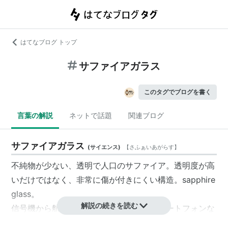
はてなブログ トップ
サファイアガラス
このタグでブログを書く
言葉の解説
ネットで話題
関連ブログ
サファイアガラス
(
サイエンス
)
【
さふぁいあがらす
】
不純物が少ない、透明で人口のサファイア。透明度が高
いだけではなく、非常に傷が付きにくい構造。sapphire
glass。
解説の続きを読む
信号機から航空宇宙の分野、腕時計やスマートフォンな
どまで幅広く使われている。