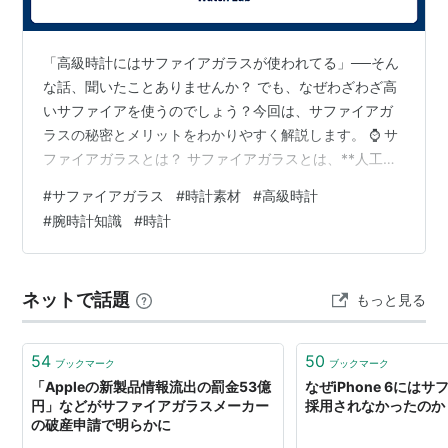
「高級時計にはサファイアガラスが使われてる」──そん
な話、聞いたことありませんか？ でも、なぜわざわざ高
いサファイアを使うのでしょう？今回は、サファイアガ
ラスの秘密とメリットをわかりやすく解説します。 ⌚ サ
ファイアガラスとは？ サファイアガラスとは、**人工的
に作られたサファイア（酸化アルミニウムの結晶）**を
#
サファイアガラス
#
時計素材
#
高級時計
素材にしたガラスです。 天然サファイアとほぼ同じ硬度
#
腕時計知識
#
時計
透明度が高く、美しく輝く 時計だけでなく、スマホの高
級モデルにも採用されることも 🗯️ 「つまり、ちょっとゴ
ージャスな“ガラス界のキング”です。」 ⌚ サファイアガ
ネットで話題
もっと見る
ラスのメリット 特徴 解説 超硬い（傷に強い） モース硬
度9。普通の…
54
50
ブックマーク
ブックマーク
「Appleの新製品情報流出の罰金53億
なぜiPhone 6には
円」などがサファイアガラスメーカー
採用されなかったのか
の破産申請で明らかに