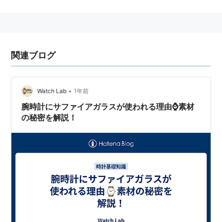
サファイアと結晶構造は同じで、構成元素も99%程度は
同じ。微量の不純物（チタンと鉄）が含まれていると
「青色のサファイア」となり、不純物がクロムの場合は
関連ブログ
「赤いルビー」となる。
•
Watch Lab
1年前
腕時計にサファイアガラスが使われる理由⌚素材
の秘密を解説！