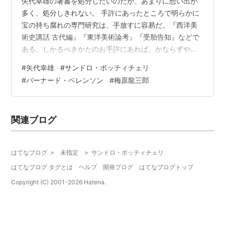
矢代幸雄の著書を処分したいのだが、あまりに想い出が
多く、処分しきれない。 手許にあったところで明らかに
宝の持ち腐れの専門研究は、手放すに容易だ。『西洋美
術史講話 古代編』『東洋美術論考』『受胎告知』などで
ある。しかるべきかたのお手許にあれば、かならずや価
値を発揮する。 また雑誌に発表された美術論やエッセイ
#
矢代幸雄
#
サンドロ・ボッティチェリ
類がまとめられたものについては、それぞれにうしろ髪
#
バーナード・ベレンソン
#
梅原龍三郎
引かれる気は起きるものの、私なんぞが細部まで知らな
くてもいい。収斂する核心部分だけを残すこととする。
愉しい読物として、また啓蒙書・入門書として書かれて
関連ブログ
あるものも、同様だ。 なかには珍しいものも混じる。し
かし残念ながら私には、本を美しいままに保管…
はてなブログ
>
未指定
>
サンドロ・ボッティチェリ
はてなブログ タグとは
ヘルプ
開発ブログ
はてなブログトップ
Copyright (C) 2001-
2026
Hatena.