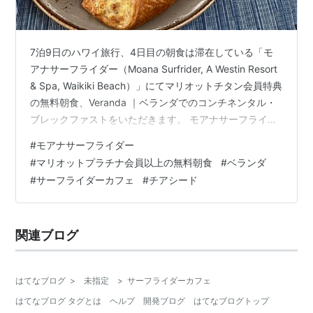
7泊9日のハワイ旅行、4日目の朝食は滞在している「モ
アナサーフライダー（Moana Surfrider, A Westin Resort
& Spa, Waikiki Beach）」にてマリオットチタン会員特典
の無料朝食、Veranda ｜ベランダでのコンチネンタル・
ブレックファストをいただきます。 モアナサーフライダ
ーにてプラチナ会員以上が選択できる無料朝食 今回の
#
モアナサーフライダー
Tips マリオットプラチナ会員以上はコンチネンタルブレ
#
マリオットプラチナ会員以上の無料朝食
#
ベランダ
クファストが無料 無料朝食特典が使えるサーフライダー
#
サーフライダーカフェ
#
チアシード
カフェは使い勝手良し サーフライダーカフェのお勧めメ
ニューは「ブリトー」 マリオットプラチナ会員以上はコ
ンチネンタルブレク…
関連ブログ
はてなブログ
>
未指定
>
サーフライダーカフェ
はてなブログ タグとは
ヘルプ
開発ブログ
はてなブログトップ