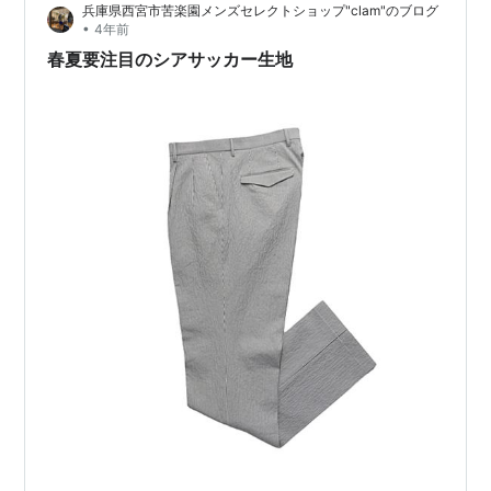
兵庫県西宮市苦楽園メンズセレクトショップ"clam"のブログ
解説していきます。 シアサッカーとは シアサッカーにつ
•
4年前
いて詳しく解説 シアサッカーとアメトラ シアサッカー生
春夏要注目のシアサッカー生地
地の作り方 シアサッカーの由来は『ミ…