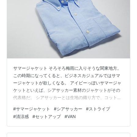
サマージャケット そろそろ梅雨に入りそうな関東地方。
この時期になってくると、ビジネスカジュアルではサマ
ージャケットが欲しくなる。 アイビーっぽいサマージャ
ケットといえば、シアサッカー素材のジャケットがその
代表格だ。 シアサッカーとは生地の織り方で、コットン
素材で織られることが多い。縦糸を強く張ったものと弱
#
サマージャケット
#
シアサッカー
#
ストライプ
く張ったものを交互に織るため、表面が交互に凹凸状に
#
清涼感
#
セットアップ
#
VAN
波を打ったようになる。 このように立体感のある織り方
なので、ストライプと相性が良く、アイビージャケット
といえば、薄いブルーやピンクのストライプが定番であ