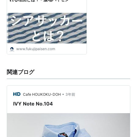
www.fukujipaisen.com
関連ブログ
•
Cafe HOUKOKU-DOH
3年前
IVY Note No.104