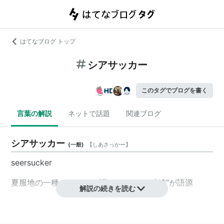
はてなブログ トップ
シアサッカー
このタグでブログを書く
言葉の解説
ネットで話題
関連ブログ
シアサッカー
(
一般
)
【
しあさっかー
】
seersucker
夏服地の一種。ペルシャ語の“ミルクと砂糖”が語源
解説の続きを読む