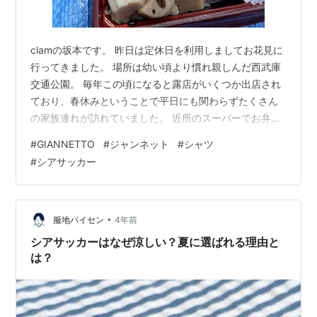
clamの坂本です。 昨日は定休日を利用しましてお花見に
行ってきました。 場所は幼い頃より慣れ親しんだ西武庫
交通公園。 毎年この頃になると露店がいくつか出店され
ており、春休みということで平日にも関わらずたくさん
の家族連れが訪れていました。 近所のスーパーでお弁当
とビールを購入しまして、昼酒を楽しんでいました。 肝
#
GIANNETTO
#
ジャンネット
#
シャツ
心な桜ですが、かつての迫力ある桜の木とは違いまして
#
シアサッカー
切られている桜が多く、正直なところ「近所のお散歩コ
ースの桜の方が綺麗だな」という印象。 病気にでもなっ
てしまったのでしょうか、こういう感じの切られた木が
多かったです。 詳しい方がおられましたら教えてくださ
•
服地パイセン
4年前
い。 ということで、有意義なお休…
シアサッカーはなぜ涼しい？夏に選ばれる理由と
は？