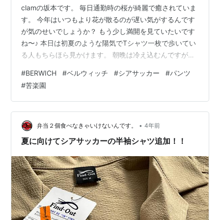
clamの坂本です。 毎日通勤時の桜が綺麗で癒されていま
す。 今年はいつもより花が散るのが遅い気がするんです
が気のせいでしょうか？ もう少し満開を見ていたいです
ね〜♪ 本日は初夏のような陽気でTシャツ一枚で歩いてい
る人もちらほら見かけます。 朝晩は冷え込むんですが日
中はこんなパンツがちょうど良さそうです。
#
BERWICH
#
ベルウィッチ
#
シアサッカー
#
パンツ
item.rakuten.co.jp 先日のブログでご紹介しました
#
苦楽園
「TOMY」の生地違いです。 こちらはスバルピーノ社の
シアサッカー生地で夏にぴったりのパンツとなっており
ます。 シルエットは膝から裾にかけてストレートの美脚
パンツです。 こちらの丈はスニーカーに合わせて短めに
•
弁当２個食べなきゃいけないんです。
4年前
していますが、ジャ…
夏に向けてシアサッカーの半袖シャツ追加！！