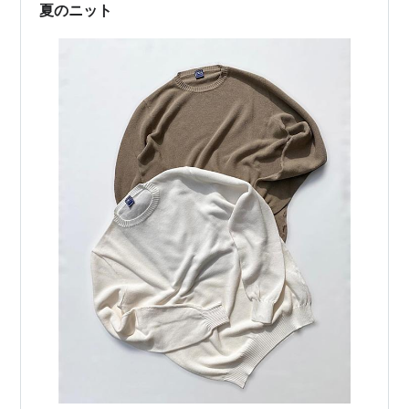
夏のニット
ん…