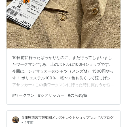
10日前に行ったばっかりなのに、また行ってしまいまし
たワークマン^^; あ、上のボトルは100円ショップです。
今回は、シアサッカーのシャツ（メンズM） 1500円やっ
す！ ポリエステル100％、軽〜♪ 色も良くって涼しげシ
アサッカー♪ この前ワークマンに行った時に買おうか悩ん
でやめたのです。 10日間寝かせてもやっぱり欲しかった
#
ワークマン
#
シアサッカー
#
のらstyle
ので買いました。 夏山での活躍を期待します♪ 続いてマ
スク ほら、登山やウォーキングって。 農家のおばちゃん
たち、マスクしてんの見たことないけどねw ちょっとや
兵庫県西宮市苦楽園メンズセレクトショップ"clam"のブログ
ってみたんだけど、これでいいのか？ アゴ？いいの？ よ
•
4年前
だれ掛け？ 下のヒラヒラの収め方がちょっとわからない