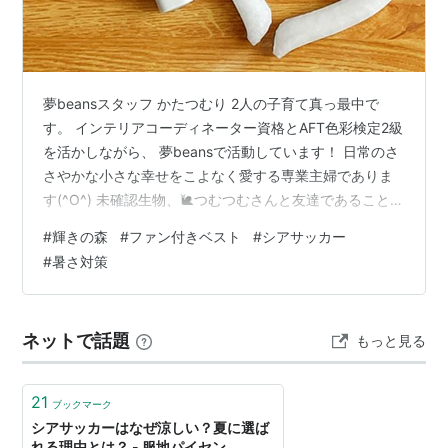
夢beansスタッフ かたつむり 2人の子育て真っ最中で
す。 インテリアコーディネーター資格とAFT色彩検定2級
を活かしながら、 夢beansで活動しています！ 日常のさ
さやかな小さな幸せをこよなく愛する専業主婦でありま
す(^O^) 未確認生物、🐌つむつむさんと友達であることか
ら、 たまにつむつむ作品を担当して楽しんでいます🎵 身
#
輝きの森
#
ファン付きベスト
#
シアサッカー
長162cm パーソナルカラー：イエベ・スプリング 骨格タ
#
暑さ対策
イプ：ストレート パーソナルスタイル：ネオクラシック
＊2021年10月22日以前のスタッフブログはこちら こん
にちは、かたつむりです🐌連日猛暑が続いていますね。
ネットで話題
もっと見る
暑さ対策のこと考えていらっしゃいますか？最近はい…
21
ブックマーク
シアサッカーはなぜ涼しい？夏に選ば
れる理由とは？ - 服地パイセン