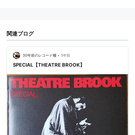
ーベル）に移籍。
現在のメンバーは、[[佐藤タイジ]](vocal,guitar)、中條
卓(bass)、
[[エマーソン北村]](keyboard)、[[沼澤尚]]
(drums)
関連ブログ
amazon:シアターブルック
•
30年前のレコード棚
5年前
ディスコグラフィー
SPECIAL【THEATRE BROOK】
アルバム
SENSEMILLA（1993年9月）
ASIN:B00005IIAA
TALISMAN（1996年6月）
ASIN:B00005G4LU
TROPOPAUSE（1997年10月）
ASIN:B00005G4NK
Typhoon Shelter（1997年12月）
ASIN:B00005G4NW
VIRACOCHA（1999年2月）
ASIN:B00005G4PL
SPECIAL（2000年2月）
ASIN:B00005G4SG