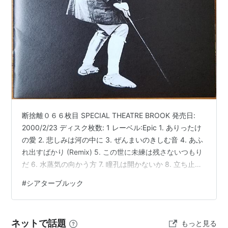
I am the space,you are the sun（2000年4月）
ASIN:B00005G4T5
THEATRE BROOK（2003年6月）
ASIN:B000091L5V
03.04.28 LOFT/03.06.22 LIQUID ROOM（2003年11
月）
ASIN:B0000E6YZ3
THE COMPLETE OF THEATRE BROOK（2004年3
月）
ASIN:B000ALMULQ
、
ASIN:B000197KY4
、
ASIN:B000197KXU
断捨離０６６枚目 SPECIAL THEATRE BROOK 発売日:
Reincarnation（2005年6月）
ASIN:B0009H9ZBO
2000/2/23 ディスク枚数: 1 レーベル:Epic 1. ありったけ
の愛 2. 悲しみは河の中に 3. ぜんまいのきしむ音 4. あふ
シングル
れ出すばかり (Remix) 5. この世に未練は残さないつもり
だ 6. 水蒸気の向かう方 7. 瞳孔は開かないか 8. 立ち止ま
CALM DOWN（1995年6月）
ASIN:B00005G4JA
って一服しよう 9. キャプテンパラボラ 10. カウント9 11.
あふれ出すばかり（1995年11月）
#
シアターブルック
まばたき 12. 涙の海 13. けものみち ※これは2020/7/3投
ASIN:B00005G4L4
稿した記事のリライト記事です。 掲載アーティスト一覧
DREAD RIDER（1996年5月）
ASIN:B00005G4LJ
はコチラ♫ こんにちわ、あおさん（@aosan）です。 い
ネットで話題
もっと見る
捨てちまえ（1997年5月）
ASIN:B00005G50U
つ買…