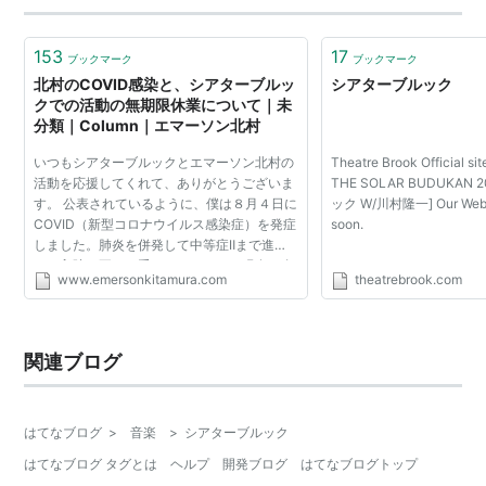
まばたき（1997年8月）
ASIN:B00005G51F
SOUL DIVER（1998年6月）
ASIN:B00005G4OH
153
17
ブックマーク
ブックマーク
北村のCOVID感染と、シアターブルッ
シアターブルック
まぶたの裏に（1998年10月）
ASIN:B00005G53H
クでの活動の無期限休業について｜未
ノックし続ける男（1999年1月）
ASIN:B00005G4PP
分類｜Column｜エマーソン北村
涙の海（1999年5月）
ASIN:B00005G4QU
いつもシアターブルックとエマーソン北村の
Theatre Brook Officia
ありったけの愛（2000年2月）
ASIN:B00005G4S6
活動を応援してくれて、ありがとうございま
THE SOLAR BUDUKAN
す。 公表されているように、僕は８月４日に
ック W/川村隆一] Our Websi
心臓の目覚める時/ただの道（2000年3月）
COVID（新型コロナウイルス感染症）を発症
soon.
ASIN:B00005G4SP
しました。肺炎を併発して中等症Ⅱまで進
み、入院を要する重いものでした。現在も自
オレタチフューチャー（2003年5月）
www.emersonkitamura.com
theatrebrook.com
宅で体力の回復と後遺症の防止につとめてお
ASIN:B000091L5U
り、医師によれば身体...
世界で一番SEXYな日（2005年5月）
ASIN:B0008JH4PW
関連ブログ
はてなブログ
>
音楽
>
シアターブルック
はてなブログ タグとは
ヘルプ
開発ブログ
はてなブログトップ