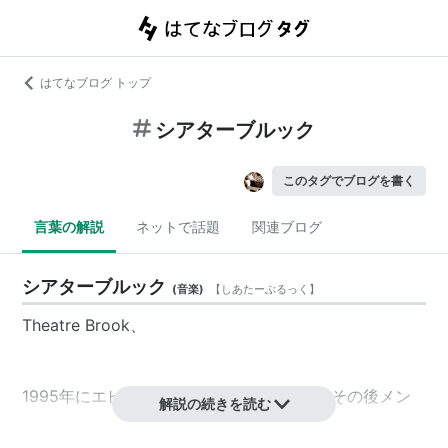
はてなブログ トップ
シアターブルック
このタグでブログを書く
言葉の解説
ネットで話題
関連ブログ
シアターブルック
(
音楽
)
【
しあたーぶるっく
】
Theatre Brook
、
1995年にエピックよりメジャーデビュー。その後メン
解説の続きを読む
バーチェンジを経て、2005年にフォーライフ（GUTレ