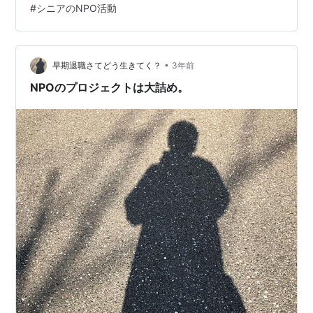
#
シニアのNPO活動
•
早期退職さてどう生きてく？
3年前
NPOのプロジェクトは大詰め。