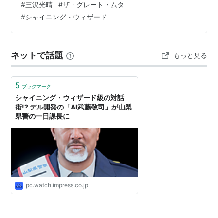
#
三沢光晴
#
ザ・グレート・ムタ
いて詳しくご紹介します。 これまでの功績とこれからの
#
シャイニング・ウィザード
挑戦に迫りながら、武藤敬司さんの魅力を再発見してみ
ませんか？ 武藤敬司の輝かしいプロレス人生 武藤敬司さ
んは、日本のプロレス界を代表する伝説的なレスラーで
ネットで話題
もっと見る
あり、その卓越した技術とカリスマ性…
5
ブックマーク
シャイニング・ウィザード級の対話
術!? デル開発の「AI武藤敬司」が山梨
県警の一日課長に
pc.watch.impress.co.jp