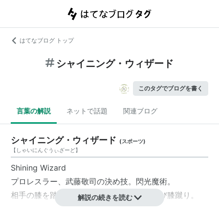
はてなブログ トップ
シャイニング・ウィザード
このタグでブログを書く
言葉の解説
ネットで話題
関連ブログ
シャイニング・ウィザード
(
スポーツ
)
【
しゃいにんぐうぃざーど
】
Shining Wizard
プロレスラー、武藤敬司の決め技。閃光魔術。
相手の膝を踏み台にした、頭部に対する飛び膝蹴り。
解説の続きを読む
コーナーやレフェリーを踏み台にしたバージョンも存在