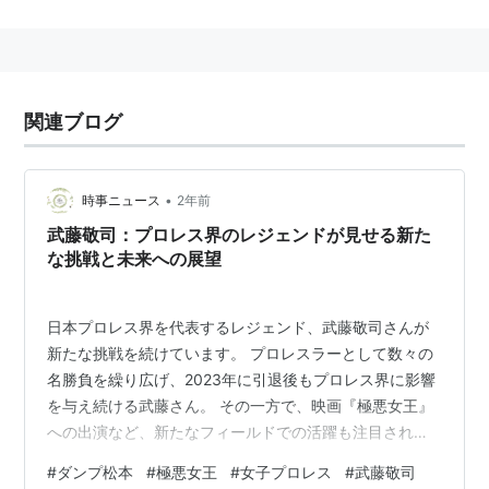
する。
関連語：シャイニングウィザード シャイニング
関連ブログ
•
時事ニュース
2年前
武藤敬司：プロレス界のレジェンドが見せる新た
な挑戦と未来への展望
日本プロレス界を代表するレジェンド、武藤敬司さんが
新たな挑戦を続けています。 プロレスラーとして数々の
名勝負を繰り広げ、2023年に引退後もプロレス界に影響
を与え続ける武藤さん。 その一方で、映画『極悪女王』
への出演など、新たなフィールドでの活躍も注目されて
います。 この記事では、武藤敬司さんの輝かしいキャリ
#
ダンプ松本
#
極悪女王
#
女子プロレス
#
武藤敬司
ア、映画出演の裏話、引退後の活動や未来への展望につ