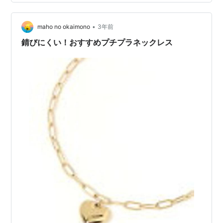
いものなしの ２０代の 保坂くん（企画・編集担当） と
のやりとりも、おもしろい＾＾ ちょっと前の “ 無印良品
” の 回では、 担当者の 商…
•
maho no okaimono
3年前
錆びにくい！おすすめプチプラネックレス