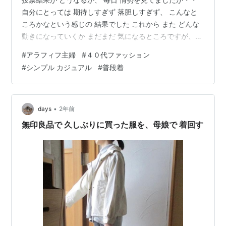
自分にとっては 期待しすぎず 落胆しすぎず、 こんなと
ころかなという感じの 結果でした これから また どんな
動きになっていくか まだまだ 気になるところですが、
気持ち的には だいぶ 落ち着いてきた 感じです。。＾＾
#
アラフィフ主婦
#
４０代ファッション
・ ・ 娘の夏休みが始まって、 今週末は 家族旅行の予定
#
シンプル カジュアル
#
普段着
です プランを立てながら、 旅行準備を ぼちぼち 始める
ことにしました 今年は 部屋着以外の 夏服を買わずに 過
ごしていましたが、 外出用のパンツが 一枚しかなかった
ので 旅行前に 買い足しておくことにしまし…
•
days
2年前
無印良品で 久しぶりに買った服を、母娘で 着回す