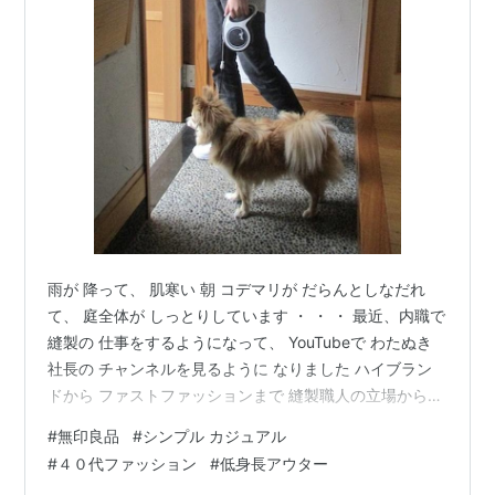
雨が 降って、 肌寒い 朝 コデマリが だらんとしなだれ
て、 庭全体が しっとりしています ・ ・ ・ 最近、内職で
縫製の 仕事をするようになって、 YouTubeで わたぬき
社長の チャンネルを見るように なりました ハイブラン
ドから ファストファッションまで 縫製職人の立場から、
デザイン性や 品質面だけでなく 理念や 戦略など 経営面
#
無印良品
#
シンプル カジュアル
も 暴いていく（？） おもしろい チャンネルです 腰が低
#
４０代ファッション
#
低身長アウター
く 温厚そうな ４０代の 社長さんと、 さっぱりとして 怖