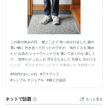
この前の休みの日、 娘と二人で 街へ出かけました 娘の
買い物に 付き合って行ったのですが、 街行く人を 眺め
たり お店の ショーウィンドウを 覗いて歩くのも 楽しく
て、 気持ちが ふわふわ 浮き立ちました 先週も 出かけま
したが、 平日の夕方だったので 仕事帰りや 学校帰りの
人が多かったけれど、 休日は 街全体が もっと明るくて
#
50代のおしゃれ
#
アラフィフ
自由な雰囲気 観光客も 多いので、 ワクワクした 空気が
#
シンプル カジュアル
#
娘との会話
こっちまで 溢れているのかも たっぷり 歩いて、 美味し
い ジェラートも 食べてきました ＾＾ 気になる フレーバ
ーばかりで どれにしようか 迷ってしまいますが、 組み
ネットで話題
もっと見る
合わせに 一捻りあって 毎回 新しい美味し…