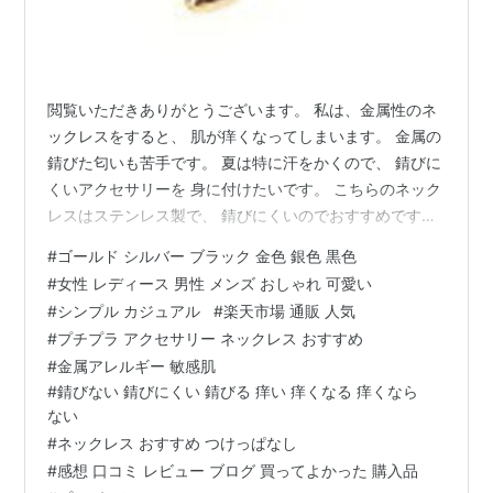
閲覧いただきありがとうございます。 私は、金属性のネ
ックレスをすると、 肌が痒くなってしまいます。 金属の
錆びた匂いも苦手です。 夏は特に汗をかくので、 錆びに
くいアクセサリーを 身に付けたいです。 こちらのネック
レスはステンレス製で、 錆びにくいのでおすすめです。
値段もお手頃です♪ 可愛いハートモチーフ
#
ゴールド シルバー ブラック 金色 銀色 黒色
[rakuten:stylife:14047543:detail] シンプルで合わせやす
#
女性 レディース 男性 メンズ おしゃれ 可愛い
い [rakuten:stylife:13847717:detail] 人気のコインモチー
#
シンプル カジュアル
#
楽天市場 通販 人気
フ [rakuten:stylife:13684105:detail] 縁起のいい馬蹄モ
#
プチプラ アクセサリー ネックレス おすすめ
チーフ [rakuten…
#
金属アレルギー 敏感肌
#
錆びない 錆びにくい 錆びる 痒い 痒くなる 痒くなら
ない
#
ネックレス おすすめ つけっぱなし
#
感想 口コミ レビュー ブログ 買ってよかった 購入品