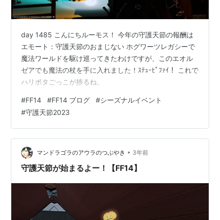
day 1485 こんにちルーモス！ 今年の守護天節の報酬は
エモート：守護天節のおまじない ホグワーツレガシーで
魔法ワールドを駆け巡ってきたわけですが、このエオル
ゼアでも魔法の杖を手に入れました！ｽﾃｭｰﾋﾟﾌｧｲ！ これで
ハリポタごっこが捗るね。
#
FF14
#
FF14 ブログ
#
シーズナルイベント
#
守護天節2023
•
マンドラゴラのアウラのつぶやき
3年前
守護天節が始まるよー！【FF14】