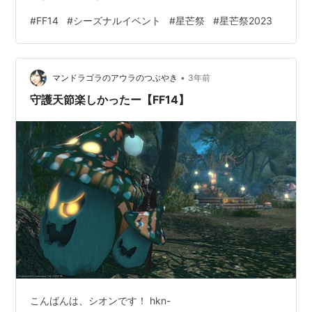
pic.twitter.com/JjSpuxt4qj — FINAL FANTASY XIV／
#
FF14
#
シーズナルイベント
#
星芒祭
#
星芒祭2023
FF14 (@FF_XIV_JP) 2023年12月8日 まもなく星芒祭です
ね！今週は15日～31日までとなっているようです！ 今年
の報酬は数年ぶりにサンタの衣装がもらえますよ！ 10周
•
年ということで、原点回帰も兼ねているのか…
マンドラゴラのアウラのつぶやき
3年前
守護天節楽しかったー【FF14】
こんばんは、シオンです！ hkn-