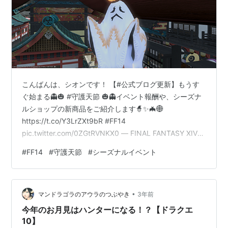
こんばんは、シオンです！ 【#公式ブログ更新】もうす
ぐ始まる👻🎃 #守護天節 🎃👻イベント報酬や、シーズナ
ルショップの新商品をご紹介します🧙✨🦇🌐
https://t.co/Y3LrZXt9bR #FF14
pic.twitter.com/0ZGtRVNKX0 — FINAL FANTASY XIV／
FF14 (@FF_XIV_JP) 2023年10月24日 もうすぐ守護天節
#
FF14
#
守護天節
#
シーズナルイベント
が始まりますね！ 今年はエモートがもらえる模様です(о
´∀`о) 魔法を使って誰がを変化させたりしたいですねw
jp.finalfantasyxiv.com どうやら今年もこちらの廃屋敷と
•
魔人の隠れ家に来ることができる模様 …
マンドラゴラのアウラのつぶやき
3年前
今年のお月見はハンターになる！？【ドラクエ
10】