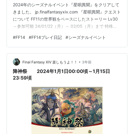
2024年のシーズナルイベント『星唄異聞』をクリアして
きました。 jp.finalfantasyxiv.com 『星唄異聞』クエスト
について FF11の世界観をベースにしたストーリー Lv30
～参加可能 24/01/22（月）～ 02/05（月）まで 特殊
FATEを4回行うとクリア 2015年、2017年、2020年、
#
FF14
#
FF14プレイ日記
#
シーズナルイベント
2022年に実施したイベントの再演 Lv30なりたてで、挑
んだ星唄異聞 特殊FATE.を計4つ実施していくのですが…
流石にLv.30成り立てのソロFATE.はきつかった…！！ メ
•
インクエはLv.20止まり マイチョ…
Final Fantasy XIV 楽しもうよ！！
3年前
降神祭 2024年1月1日00:00頃～1月15日
23:59頃