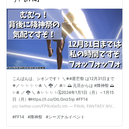
こんばんは、シオンです！ ＼❄#星芒祭 は12月31日まで
❄／ ✨ ✨ ✨ ✨🎍 ＼ 🐉 ／ 🎍✨ 🌅 元旦からは #降神祭 🌅
✨🎍 ／ 🐉 ＼ 🎍✨ ✨ ✨ ✨🗓️2024年1月1日（月）～1月15
日（月）🌐https://t.co/GtLGniz5Ip #FF14
pic.twitter.com/FP9cKw5Lmh — FINAL FANTASY XIV／
FF14 (@FF_XIV_JP) 2023年12月25日 降神祭のイベント
#
FF14
#
降神祭
#
シーズナルイベント
ページも出てきましたね！ あれ？イベントページにでて
いるこの方は…？？ 今回もリムサ・ロミンサでクエスト