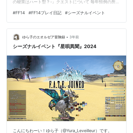
の秘策はハート型？-』クエストについて 毎年恒例の所謂
バレンタインイベント Lv15～受注可能
#
FF14
#
FF14プレイ日記
#
シーズナルイベント
2024/02/07（水）～02/21（水） 戦闘なしなので、初心
者でも簡単に報酬が手に入る ヴァレンティオンデーのク
エストクリアでもらえるハートポーズエモート…！ めち
•
ゃくちゃ可愛い…！！（だいぶ可愛い系ですね…ｗ）自分
ゆら子のエオルゼア冒険録
3年前
はするより可愛いキ…
シーズナルイベント『星唄異聞』2024
こんにちわーい！ゆら子（@Yura_Leveilleur）です。