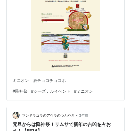
ミニオン：辰チョコチョコボ
#
降神祭
#
シーズナルイベント
#
ミニオン
•
マンドラゴラのアウラのつぶやき
3年前
元旦からは降神祭！リムサで新年の吉凶を占お
う！【FF14】