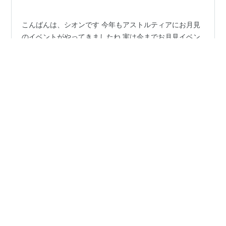
こんばんは、シオンです 今年もアストルティアにお月見
のイベントがやってきましたね 実は今までお月見イベン
トに参加していなかったのですが、アストルティアのお
月見は赤ずきんも出てきてハロウィンみたいな雰囲気な
んですね…ｗ 【イベント】お月見イベント『満月の夜の
物語2023』 を開始しました！赤いずきんの女性コリスの
#
ドラクエ10
#
お月見イベント
#
シーズナルイベント