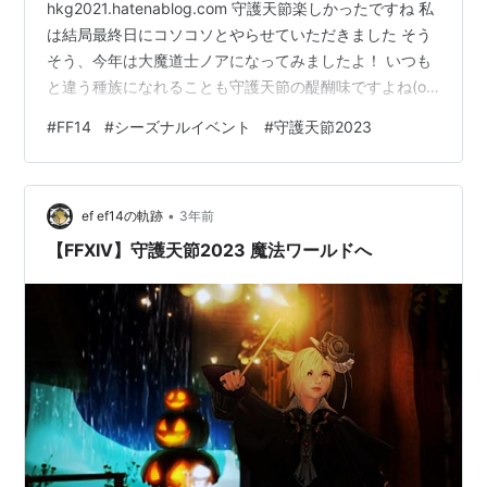
hkg2021.hatenablog.com 守護天節楽しかったですね 私
は結局最終日にコソコソとやらせていただきました そう
そう、今年は大魔道士ノアになってみましたよ！ いつも
と違う種族になれることも守護天節の醍醐味ですよね(о
´∀`о) 他にもシリナになって大きなカボチャに驚いてみ
#
FF14
#
シーズナルイベント
#
守護天節2023
たりしました笑 あまり時間がなかったのでちょっとしか
SSが撮れなかったのが残念です 来年は開始直後にきて、
色々な人物になって楽しみたいなと思います (去年も言っ
•
た気がするけど...気のせいだろう！) 次のシーズナルは星
ef ef14の軌跡
3年前
芒祭かなぁ 去年はマウントが貰えましたけど今年は衣装
【FFXIV】守護天節2023 魔法ワールドへ
系かな？ …