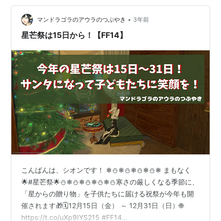
を受注できます！ クエスト報酬はこちら！ 今年からは
•
ミ…
マンドラゴラのアウラのつぶやき
3年前
星芒祭は15日から！【FF14】
こんばんは、シオンです！ ❄⛄❄⛄❄⛄❄⛄❄ まもなく
🌟#星芒祭🌟⛄❄⛄❄⛄❄⛄❄⛄寒さの厳しくなる季節に、
「星からの贈り物」を子供たちに届ける祝祭が今年も開
催されます🎁🗓️12月15日（金） ～ 12月31日（日）🌐
https://t.co/uXp9IYS215 #FF14