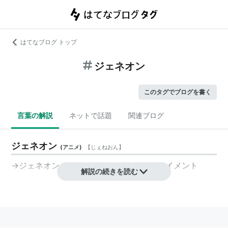
はてなブログ トップ
ジェネオン
このタグでブログを書く
言葉の解説
ネットで話題
関連ブログ
ジェネオン
(
アニメ
)
【
じぇねおん
】
→ジェネオン・ユニバーサル・エンターテイメント
解説の続きを読む