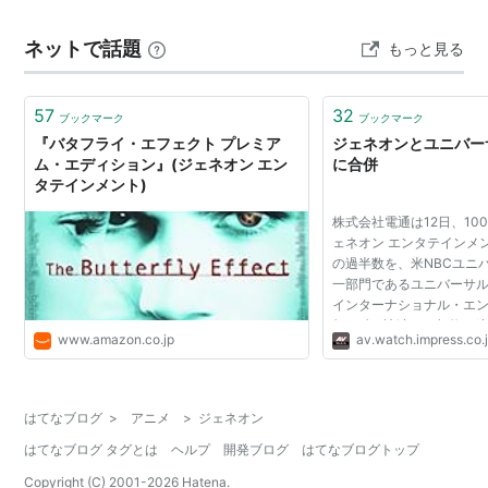
ネットで話題
もっと見る
57
32
ブックマーク
ブックマーク
『バタフライ・エフェクト プレミア
ジェネオンとユニバーサ
ム・エディション』(ジェネオン エン
に合併
タテインメント)
株式会社電通は12日、10
ェネオン エンタテインメ
の過半数を、米NBCユニバ
一部門であるユニバーサ
インターナショナル・エ
(UPIE)に譲渡する契約
www.amazon.co.jp
av.watch.impress.co.
れにより、ジェネオンとU
るユニバーサル・ピク...
はてなブログ
>
アニメ
>
ジェネオン
はてなブログ タグとは
ヘルプ
開発ブログ
はてなブログトップ
Copyright (C) 2001-
2026
Hatena.