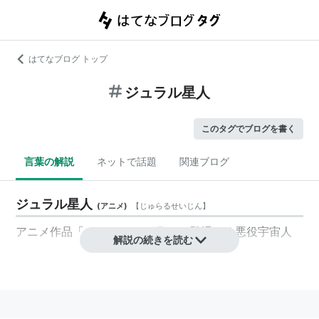
はてなブログ トップ
ジュラル星人
このタグでブログを書く
言葉の解説
ネットで話題
関連ブログ
ジュラル星人
(
アニメ
)
【
じゅらるせいじん
】
アニメ作品「チャージマン研!」に登場する悪役宇宙人
解説の続きを読む