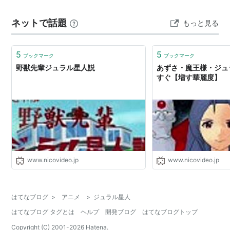
ネットで話題
もっと見る
5
5
ブックマーク
ブックマーク
野獣先輩ジュラル星人説
あずさ・魔王様・ジュ
すぐ【増す華麗度】
www.nicovideo.jp
www.nicovideo.jp
はてなブログ
>
アニメ
>
ジュラル星人
はてなブログ タグとは
ヘルプ
開発ブログ
はてなブログトップ
Copyright (C) 2001-
2026
Hatena.