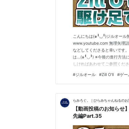
こんにちは(๑╹◡╹)ジルオール
www.youtube.com 
などしてくださると幸いです
は…(๑╹◡╹) ※今後の進行
しければあわせてご参照ください
ください(๑╹◡╹) ほな、また… ✼••
#
ジルオール
#
Zill O'll
#
ゲー
ぐ。URL：https://hrm-chnl.h
らみろぐ。｜ひらみちゃんねるのお知らせ
【動画投稿のお知らせ】Zi
先編Part.35