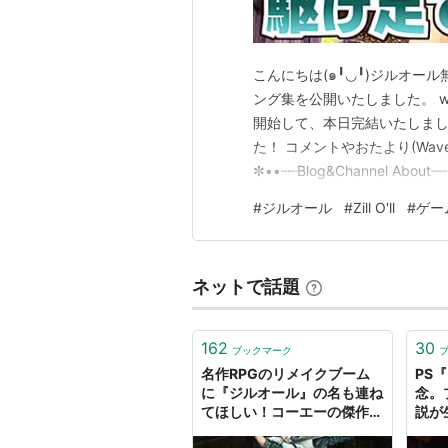
こんにちは(๑╹◡╹)ジルオール
ング集を公開いたしました。 www.y
開始して、本日完結いたしま
た！ コメントやおたより(Wav
✼••┈┈Blog&Channel About
chnl.hateblo.jp/BlogWrit
#
ジルオール
#
Zill O'll
#
ゲー
ネットで話題
162
30
ブックマーク
名作RPGのリメイクブーム
PS
に『ジルオール』の名も連ね
念。
てほしい！コーエーの傑作
説が
RPG『ジルオール』を今だ
たの