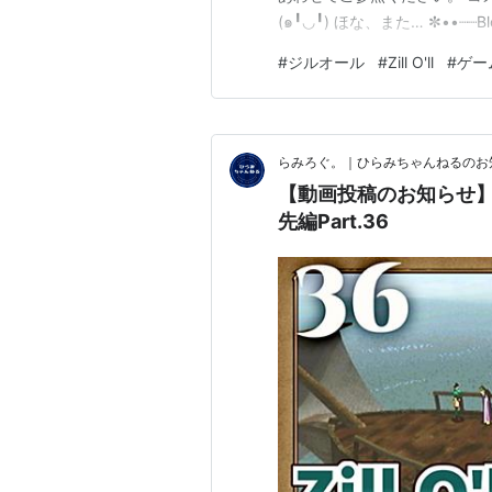
(๑╹◡╹) ほな、また… ✼••┈┈Blo
https://hrm-chnl.hateblo.j
#
ジルオール
#
Zill O'll
#
ゲー
らみろぐ。｜ひらみちゃんねるのお知らせ
【動画投稿のお知らせ】Zi
先編Part.36