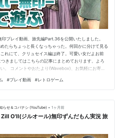
無印プレイ動画、旅先編Part.36を公開いたしました。
無理矢理詰めたらちょっと長くなっちゃった。何回かに分けて見る
。これにて、クリュセイス編は終了。可愛い女だよお前
方法につきましてはこちらの記事にまとめております。よろ
。 コメントやおたより(Wavebox)、お気軽にお寄せ
┈┈Blog&Channel About┈┈••✼BlogTitle：らみろ
ム
#
プレイ動画
#
レトロゲーム
ate…
•
＆コバナシ (YouTube)
1ヶ月前
ll O'll(ジルオール)無印ずんだもん実況 旅