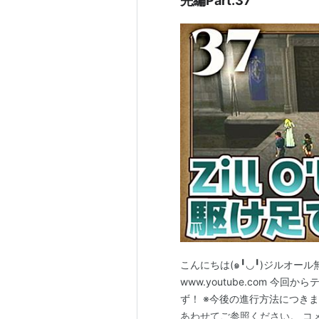
先編Part.37
こんにちは(๑╹◡╹)ジルオール
www.youtube.com 
ず！ ※今後の進行方法につき
あわせてご参照ください。 コメ