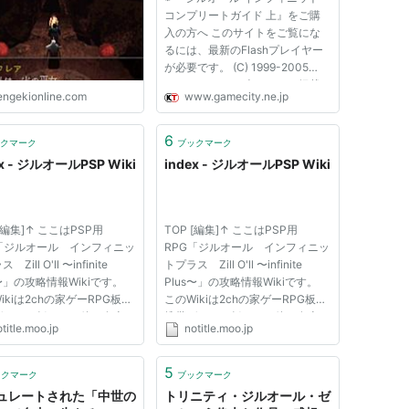
!?【周年連載】 - 電撃オ
コンプリートガイド 上』をご購
イン
入の方へ このサイトをご覧にな
るには、最新のFlashプレイヤー
が必要です。 (C) 1999-2005
KOEI Co., Ltd. ※本ページに掲載
engekionline.com
www.gamecity.ne.jp
された文章、画像、データファイ
ル、その他の掲載・転載はお断り
いたします。
6
クマーク
ブックマーク
ex - ジルオールPSP Wiki
index - ジルオールPSP Wiki
 [編集]↑ ここはPSP用
TOP [編集]↑ ここはPSP用
G「ジルオール インフィニッ
RPG「ジルオール インフィニッ
Zill O'll 〜infinite
トプラス Zill O'll 〜infinite
s〜」の攻略情報Wikiです。
Plus〜」の攻略情報Wikiです。
ikiは2chの家ゲーRPG板、
このWikiは2chの家ゲーRPG板、
ゲーRPG板、その他の有志の
携帯ゲーRPG板、その他の有志の
title.moo.jp
notitle.moo.jp
より制作されています。
方により制作されています。
iの情報は必ずしも正しいとは
Wikiの情報は必ずしも正しいとは
ません。適時編集修正をお願
限りません。適時編集修正をお願
5
ックマーク
ブックマーク
す。 お知らせ [編集]↑
いします。 お知らせ [編集]↑
ュレートされた「中世の
トリニティ・ジルオール・ゼ
で完全新作...
PS3で完全新作...