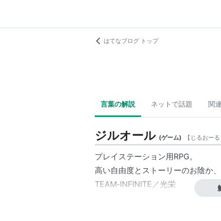
はてなブログ トップ
言葉の解説
ネットで話題
関
ジルオール
(
ゲーム
)
【
じるおーる
プレイステーション用RPG。
高い自由度とストーリーのお陰か、
TEAM‐INFINITE／光栄