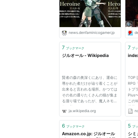
からこそ語りたい。硬派な世
跡は
界観なのに本質は「恋愛ゲー
ンラ
ム」かもしれない魅力あふれ
るRPG
news.denfaminicogamer.jp
d
7
7
ブックマーク
ブッ
ジルオール - Wikipedia
ind
賢者の森の奥深くにあり、運命に
TOP
導かれた者だけが辿り着くことが
RP
出来ると言われる場所。かつては
トプラス 
その名の通りたくさんの猫が集ま
Plu
る溜り場であったが、魔人ネモが
このW
住み着くようになってからは、ネ
携帯
ja.wikipedia.org
no
モの邪気を恐れて猫が全く寄り付
方に
かなくなってしまった。 オルフ
Wik
ァウス★ 猫屋敷の主人で、スト
限り
6
5
ブックマーク
ブ
ーリー全般を通して主人公の導
いしま
Amazon.co.jp: ジルオール
シミ
き...
PS3