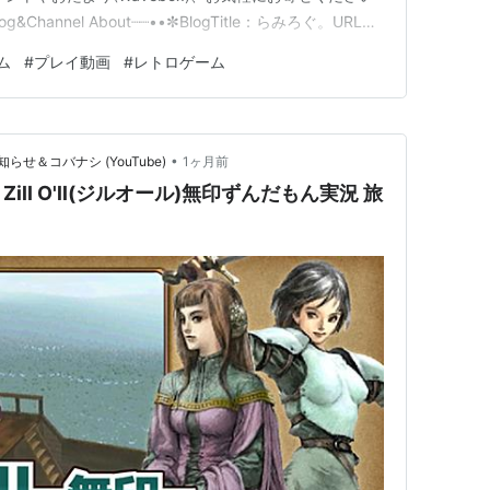
g&Channel About┈┈••✼BlogTitle：らみろぐ。URL：
p/BlogWriter：ひらみ(Hiramy)YouTubeChannel：…
ム
#
プレイ動画
#
レトロゲーム
•
＆コバナシ (YouTube)
1ヶ月前
ll O'll(ジルオール)無印ずんだもん実況 旅