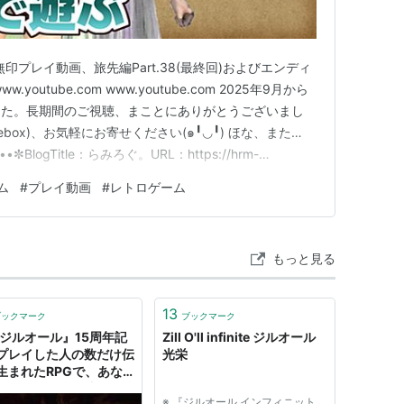
無印プレイ動画、旅先編Part.38(最終回)およびエンディ
outube.com www.youtube.com 2025年9月から
した。長期間のご視聴、まことにありがとうございまし
ebox)、お気軽にお寄せください(๑╹◡╹) ほな、また…
┈┈••✼BlogTitle：らみろぐ。URL：https://hrm-
er：ひらみ(Hiramy)YouTubeChannel：ひら…
ム
#
プレイ動画
#
レトロゲーム
もっと見る
13
ブックマーク
ブックマーク
『ジルオール』15周年記
Zill O'll infinite ジルオール
プレイした人の数だけ伝
光栄
生まれたRPGで、あな
無限のソウルが辿った軌
※ 『ジルオール インフィニット