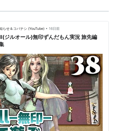
•
＆コバナシ (YouTube)
16日前
O'll(ジルオール)無印ずんだもん実況 旅先編
グ集