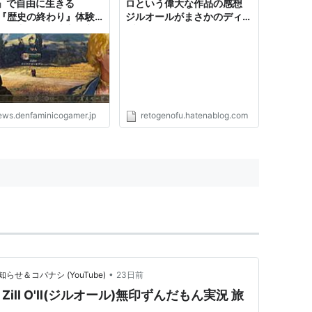
」で自由に生きる
ロという偉大な作品の感想
G『歴史の終わり』体験
ジルオールがまさかのディア
公開中。王、騎士、商
ブロに！？ - レトロゲームと
盗賊…なんにでもなれ
マンガとももクロと
雰囲気は『ジルオール』
ナティックドーン』、勢
興亡は『太閤立志伝』
unt & Blade』を思い出
の声も
ews.denfaminicogamer.jp
retogenofu.hatenablog.com
•
＆コバナシ (YouTube)
23日前
ll O'll(ジルオール)無印ずんだもん実況 旅