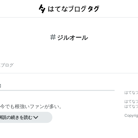
ジルオール
連ブログ
】
はてな
はてな
今でも根強いファンが多い。
はてな
Copyrig
解説の続きを読む