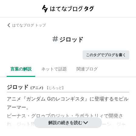
はてなブログ トップ
ジロッド
このタグでブログを書く
言葉の解説
ネットで話題
関連ブログ
ジロッド
(
アニメ
)
【
じろっど
】
アニメ『ガンダム Gのレコンギスタ』に登場するモビル
アーマー。
ビーナス・グロゥブ
のジット・ラボラトリィで開発さ
解説の続きを読む
れ、ジット団が保有する大型MA。
ジャイオーン
、
ジャ
スティマ
と同じG系統に属する機体。
クン・スーン
がパ