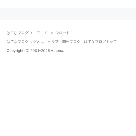
イロットを務める。
宇宙空間で自在に動く有線式アームや、バイトビットに
よるオールレンジ攻撃を得意としている。
はてなブログ
>
アニメ
>
ジロッド
はてなブログ タグとは
ヘルプ
開発ブログ
はてなブログトップ
Copyright (C) 2001-
2026
Hatena.